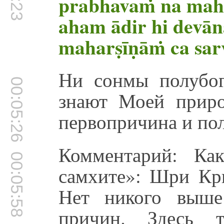
prabhavaṁ na mah
aham ādir hi devā
maharṣīṇāṁ ca sar
Ни сонмы полубог
00:05:26
знают Моей прир
первопричина и пол
Комментарий: Ка
00:05:58
самхите»: Шри Кр
Нет никого выше
причин. Здесь т