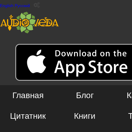
English
Русский
Главная
Блог
К
Цитатник
Книги