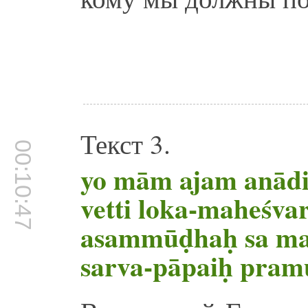
Текст 3.
00:10:47
yo mām ajam anād
vetti loka-maheśv
asammūḍhaḥ sa ma
sarva-pāpaiḥ pram