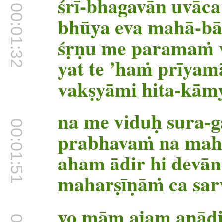
00:01:27
śrī-bhagavān uvāca
00:01:32
bhūya eva mahā-b
śṛṇu me paramaṁ 
yat te ’haṁ prīyam
vakṣyāmi hita-kām
na me viduḥ sura-
00:01:51
prabhavaṁ na mah
aham ādir hi devā
maharṣīṇāṁ ca sar
yo mām ajam anād