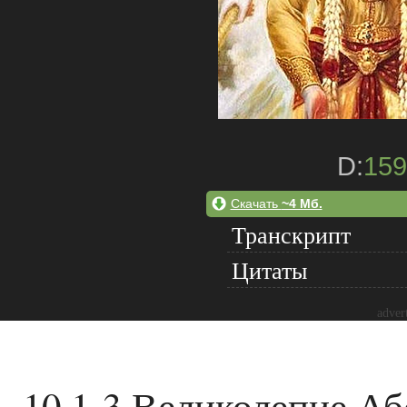
D:
159
Скачать
~4 Мб.
Транскрипт
Цитаты
adver
10.1-3 Великолепие Аб