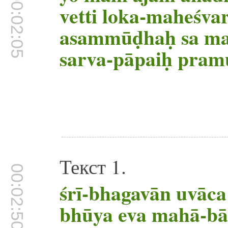
00:02:05
vetti loka-maheśv
asammūḍhaḥ sa ma
sarva-pāpaiḥ pram
Текст 1.
00:02:50
śrī-bhagavān uvāca
bhūya eva mahā-b