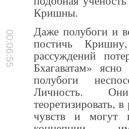
подобная учёность
Кришны.
Даже полубоги и в
00:06:55
постичь Кришну
рассуждений пот
Бхагаватам» ясно
полубоги неспо
Личность. Он
теоретизировать, 
чувств и могут 
концепции имп