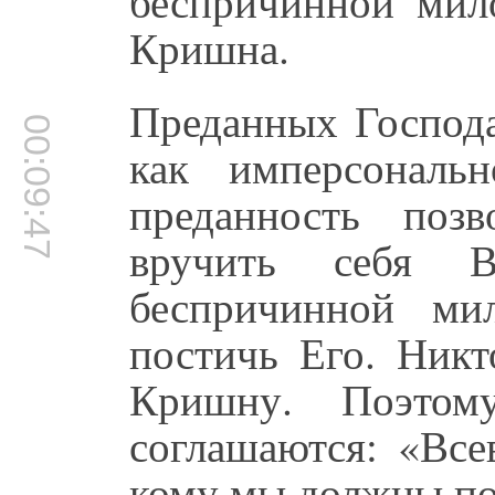
беспричинной мил
Кришна.
Преданных Господа
00:09:47
как имперсональ
преданность поз
вручить себя В
беспричинной ми
постичь Его. Никт
Кришну. Поэтом
соглашаются: «Все
кому мы должны по