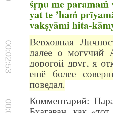
śṛṇu me paramaṁ 
yat te ’haṁ prīyam
vakṣyāmi hita-kām
Верховная Личнос
00:02:53
далее о могучий 
дорогой друг, я от
ещё более совер
поведал.
Комментарий: Пар
Бхагаван, как «тот