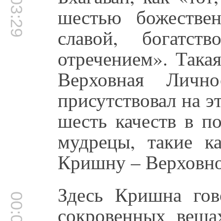
00:03:29
шестью божестве
славой, богатст
отречением». Така
Верховная Личн
присутствовал на э
шесть качеств в п
мудрецы, такие к
Кришну – Верховн
Здесь Кришна го
сокровенных веща