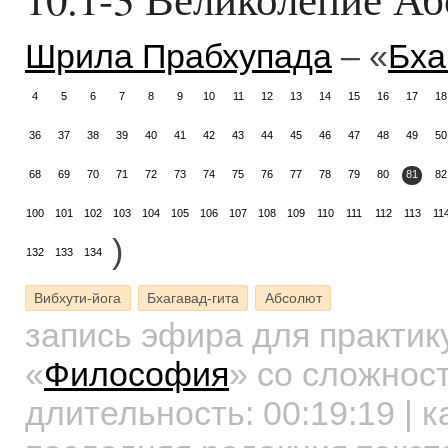
Шрила Прабхупада
– «
Бха
4
5
6
7
8
9
10
11
12
13
14
15
16
17
18
36
37
38
39
40
41
42
43
44
45
46
47
48
49
50
68
69
70
71
72
73
74
75
76
77
78
79
80
81
82
100
101
102
103
104
105
106
107
108
109
110
111
112
113
11
)
132
133
134
Вибхути-йога
Бхагавад-гита
Абсолют
запись эфира для практи
«
Философия
»
со сложност
длительность:
00:19:19
| к