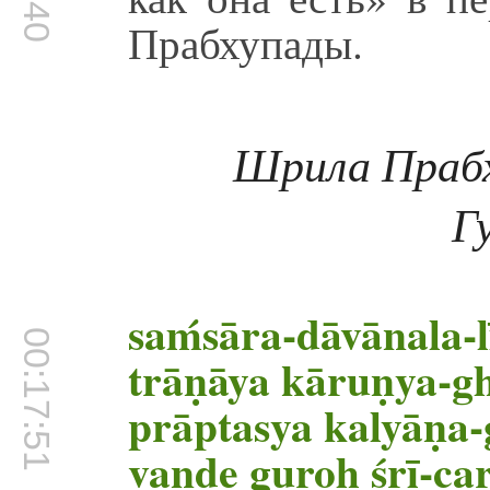
Прабхупады.
Шрила Праб
Г
saḿsāra-dāvānala-l
00:17:51
trāṇāya kāruṇya
prāptasya kalyāṇa-
vande guroḥ śrī-c