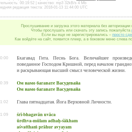
тельность:
00:19:52
| качество:
mp3
32kB/s
4 Mb
едняя редакция текста: 2018-01-13 11:44:00 UTC
Прослушивание и загрузка этого материала без авторизации 
Чтобы прослушать или скачать эту запись пожалуйста
Если вы еще не зарегистрировались –
просто сде
Как войдёте на сайт, появится плеер, а в боковом меню слева п
Бхагавад Гита. Песнь Бога. Величайшее произвед
0:00
поведанное Господом Кришной, перед началом грандио
и раскрывающая высший смысл человеческой жизни.
Ом намо багавате Васудевайа
0:39
Ом намо багавате Васудевайа
Глава пятнадцатая. Йога Верховной Личности.
1:02
śrī-bhagavān uvāca
1:09
ūrdhva-mūlam adhaḥ-śākham
aśvatthaṁ prāhur avyayam