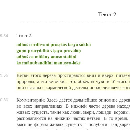
Текст 2
Текст 2.
9:54
adhaś cordhvaṁ prasṛtās tasya śākhā
guṇa-pravṛddhā viṣaya-pravālāḥ
adhaś ca mūlāny anusantatāni
karmānubandhīni manuṣya-loke
Ветви этого дерева простираются вниз и вверх, питае
9:56
природы, а его веточки – это объекты чувств. У этого 
они связаны с кармической деятельностью человеческог
Комментарий: Здесь даётся дальнейшее описание дерев
0:36
во всех направлениях. В нижней части дерева наход
живых существ, такие как люди, звери, лошади, коровы,
располагаются на нижних частях ветвей. В то время, 
высшие формы живых существ – полубоги, гандхарв