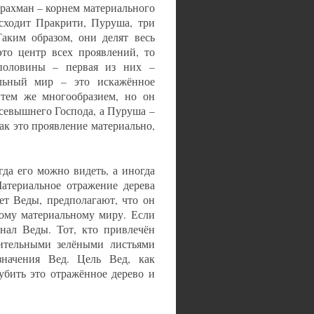
рахман – корнем материального
исходит Пракрити, Пуруша, три
Таким образом, они делят весь
то центр всех проявлений, то
половины – первая из них –
льный мир – это искажённое
 тем же многообразием, но он
Всевышнего Господа, а Пуруша –
как это проявление материально,
да его можно видеть, а иногда
Материальное отражение дерева
ает Веды, предполагают, что он
тому материальному миру. Если
знал Веды. Тот, кто привлечён
ительными зелёными листьями
значения Вед. Цель Вед, как
убить это отражённое дерево и