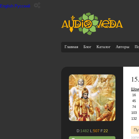
English
Русский
Главная
Блог
Каталог
Авторы
П
15
Шри
16
45
74
103
132
Пу
D:
1482
L:
507
F:
22
зап