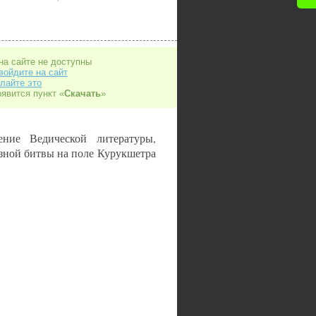
на сайте не доступны
войдите на сайт
лайте это
оявится пункт «
Скачать
»
ение Ведической литературы,
зной битвы на поле Курукшетра