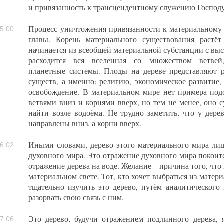
и привязанность к трансцендентному служению Господу
Процесс уничтожения привязанности к материальному 
5:00
главы. Корень материального существования растёт
начинается из всеобщей материальной субстанции с вы
расходится вся вселенная со множеством ветвей
планетные системы. Плоды на дереве представляют р
существ, а именно: религию, экономическое развитие,
освобождение. В материальном мире нет примера под
ветвями вниз и корнями вверх, но тем не менее, оно 
найти возле водоёма. Не трудно заметить, что у дере
направлены вниз, а корни вверх.
Иными словами, дерево этого материального мира ли
6:02
духовного мира. Это отражение духовного мира покоитс
отражение дерева на воде. Желание – причина того, чт
материальном свете. Тот, кто хочет выбраться из матер
тщательно изучить это дерево, путём аналитического 
разорвать свою связь с ним.
Это дерево, будучи отражением подлинного дерева, 
7:06