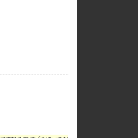
ессмертное дерево баньян, корни