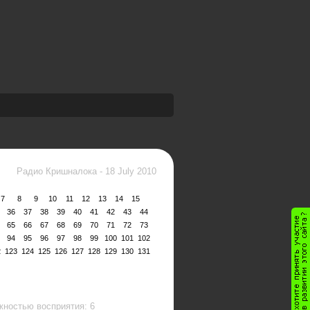
Радио Кришналока
-
18 July 2010
7
8
9
10
11
12
13
14
15
36
37
38
39
40
41
42
43
44
65
66
67
68
69
70
71
72
73
94
95
96
97
98
99
100
101
102
2
123
124
125
126
127
128
129
130
131
ностью восприятия: 6