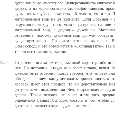
духовном мире имеется всё. Имперсоналисты считают Б
дерева, а из корня согласно философии санкхья, про
гуны, пять грубых элементов, 10 чувств, ум и т.д. 
материальный мир на 24 элемента. Если Брахман – э
окружность вокруг него можно разделить на две 
материальный мир, а другая – духовный. Материа
отражение, поэтому духовный мир должен обладать
существует реально. Пракрити – это внешняя энергия 
Сам Господь и это объясняется в «Бхагавад Гите». Так 
то оно естественно временно.
Отражение всегда имеет временный характер, ибо иног
8:17
нет. Но источник, откуда оно берёт начало, вечен. 
должно быть отсечено. Когда говорят, что человек зн
обладает знанием, как уничтожить привязанность к э
человек знает этот процесс, то он действительно по
ритуальными положениями Вед, очаровывается изум
дерева. Такой человек не знает истинного предна
определено Самим Господом, состоит в том, чтобы ср
достичь настоящего дерева духовного мира.