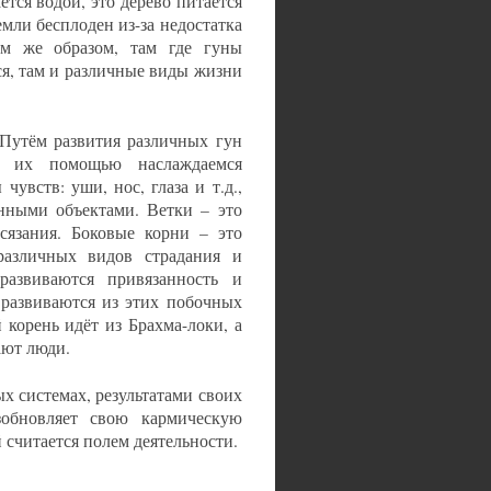
тся водой, это дерево питается
мли бесплоден из-за недостатка
м же образом, там где гуны
я, там и различные виды жизни
 Путём развития различных гун
с их помощью наслаждаемся
увств: уши, нос, глаза и т.д.,
нными объектами. Ветки – это
сязания. Боковые корни – это
различных видов страдания и
азвиваются привязанность и
 развиваются из этих побочных
 корень идёт из Брахма-локи, а
ают люди.
х системах, результатами своих
зобновляет свою кармическую
й считается полем деятельности.