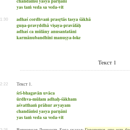
chandāṁsi yasya parṇāni
yas taṁ veda sa veda-vit
adhaś cordhvaṁ prasṛtās tasya śākhā
1:30
guṇa-pravṛddhā viṣaya-pravālāḥ
adhaś ca mūlāny anusantatāni
karmānubandhīni manuṣya-loke
Текст 1
Текст 1.
2:22
śrī-bhagavān uvāca
ūrdhva-mūlam adhaḥ-śākham
aśvatthaṁ prāhur avyayam
chandāṁsi yasya parṇāni
yas taṁ veda sa veda-vit
Верховная Личность Бога сказал:
Говорится, что есть б
2:25