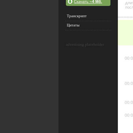
Скачать
~4 Мб.
дли
посл
Транскрипт
Цитаты
advertising placeholder
00:0
00:0
00:0
00:0