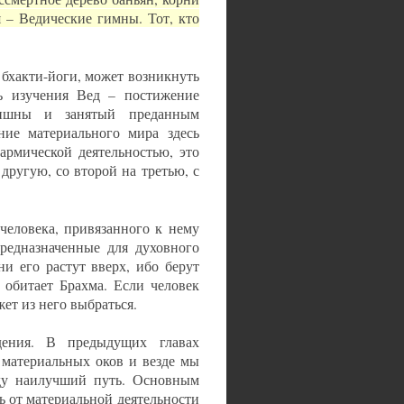
я – Ведические гимны. Тот, кто
 бхакти-йоги, может возникнуть
ль изучения Вед – постижение
ишны и занятый преданным
ние материального мира здесь
кармической деятельностью, это
другую, со второй на третью, с
человека, привязанного к нему
редназначенные для духовного
ни его растут вверх, ибо берут
 обитает Брахма. Если человек
ет из него выбраться.
дения. В предыдущих главах
з материальных оков и везде мы
ду наилучший путь. Основным
 от материальной деятельности