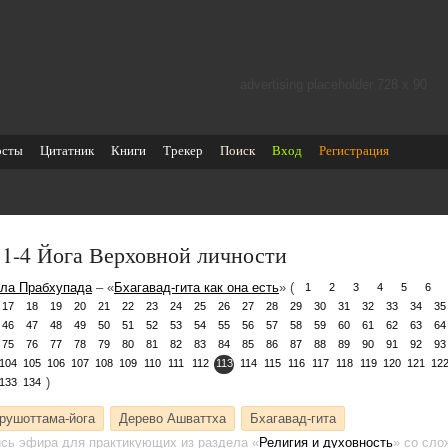
advertising placeholder 728 х 90
осты
Цитатник
Книги
Трекер
Поиск
Вход
Регистрация
.1-4 Йога Верховной личности
ла Прабхупада
– «
Бхагавад-гита как она есть
» (
1
2
3
4
5
6
17
18
19
20
21
22
23
24
25
26
27
28
29
30
31
32
33
34
35
46
47
48
49
50
51
52
53
54
55
56
57
58
59
60
61
62
63
64
75
76
77
78
79
80
81
82
83
84
85
86
87
88
89
90
91
92
93
104
105
106
107
108
109
110
111
112
113
114
115
116
117
118
119
120
121
12
)
133
134
рушоттама-йога
Дерево Ашваттха
Бхагавад-гита
ись эфира для практикующих
из раздела «
Религия и духовность
»
со слож