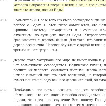
которого направлены вверх, а ветви вниз, а его листь
знает это дерево, познал Веды.
Комментарий: После того как было обсуждено значение
3:14
вопрос о Ведах. В этой главе объясняется, что це
Кришны. Поэтому, находящийся в Сознании Кр
служением, по сути уже познал Веды. Хитросплете
сравниваются с деревом баньян. Для того, кто занят 
дерево бесконечно. Человек блуждает с одной ветви на 
третьей на четвёртую и т.д.
Дерево этого материального мира не имеет конца и у 
3:57
нет возможности освободиться. Ведические гимны, п
воспитания человека, считаются листьями дерева. Кор
начало с высшей планеты этой вселенной, на которой
сумеет понять природу вечного дерева иллюзий, он смож
Необходимо полностью осознать процесс освобож
4:32
объяснялось, что есть много способов освободиться и
видели, что преданное служение Всевышнему Госпо
принципом преданного служения является отрешённость