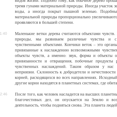
видов жизни. Подобно тому, как обычное дерево орошае
тремя гунами материальной природы. Иногда участок зе
воды, а иногда покрыт пышной зеленью. Подобны
материальной природы пропорционально увеличиваютс
проявляются в большей степени.
Маленькие ветки дерева считаются объектами чувств.
1:40
природы, мы развиваем различные чувства и 
чувственными объектами. Кончики веток – это органы ч
привязанные к наслаждению всевозможными чувстве
объекты чувств, а именно: звук, форма и объекты о
привязанности и отвращения, побочные продукты 
чувственных наслаждений. Таким образом у нас р
неприязни. Склонность к добродетели и нечестивости
корней, расходящихся во всех направлениях. Исходный
другие корни находятся в планетных системах, где обит
После того, как человек насладится на высших планетны
2:46
благочестивых дел, он опускается на Землю и во
деятельность, чтобы подняться снова. Эта планета люде