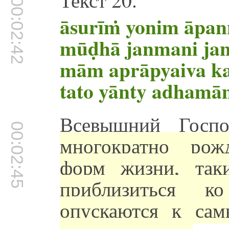
00:02:42
āsurīṁ yonim āpan
mūḍhā janmani ja
mām aprāpyaiva k
tato yānty adhamā
Всевышний Госп
00:02:45
многократно рож
форм жизни, так
приблизиться 
опускаются к са