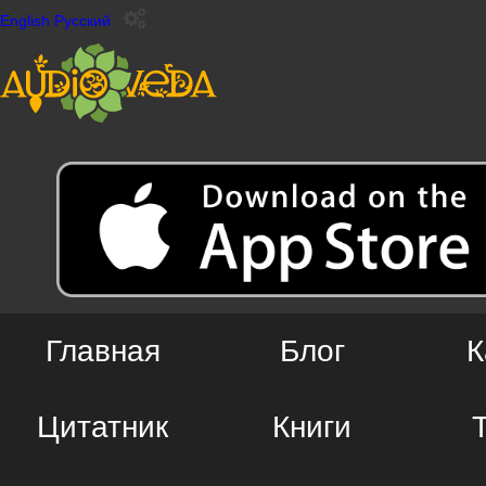
English
Русский
Главная
Блог
К
Цитатник
Книги