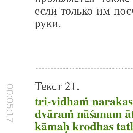
если только им пос
руки.
Текст 21.
00:05:17
tri-vidhaṁ naraka
dvāraṁ nāśanam ā
kāmaḥ krodhas tat