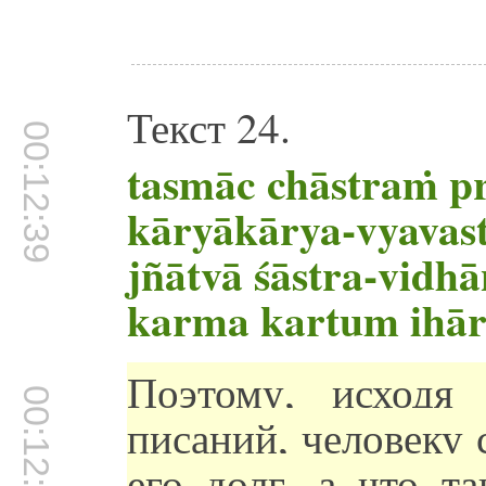
Текст 24.
00:12:39
tasmāc chāstraṁ p
kāryākārya-vyavast
jñātvā śāstra-vidh
karma kartum ihār
Поэтому, исходя
00:12:42
писаний, человеку 
его долг, а что т