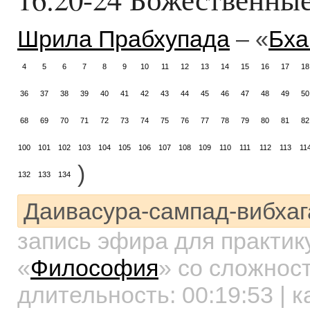
Шрила Прабхупада
– «
Бха
4
5
6
7
8
9
10
11
12
13
14
15
16
17
18
36
37
38
39
40
41
42
43
44
45
46
47
48
49
50
68
69
70
71
72
73
74
75
76
77
78
79
80
81
82
100
101
102
103
104
105
106
107
108
109
110
111
112
113
11
)
132
133
134
Даивасура-сампад-вибхаг
запись эфира для практи
«
Философия
»
со сложност
длительность:
00:19:53
| к