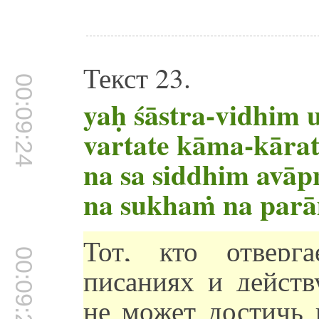
Текст 23.
00:09:24
yaḥ śāstra-vidhim u
vartate kāma-kāra
na sa siddhim avāp
na sukhaṁ na parā
Тот, кто отверг
00:09:28
писаниях и действ
не может достичь 