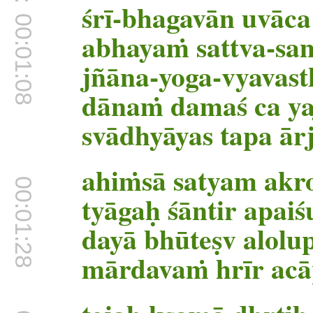
śrī-bhagavān uvāca
00:01:08
abhayaṁ sattva-sa
jñāna-yoga-vyavast
dānaṁ damaś ca ya
svādhyāyas tapa ā
ahiṁsā satyam akr
00:01:28
tyāgaḥ śāntir apai
dayā bhūteṣv alolu
mārdavaṁ hrīr ac