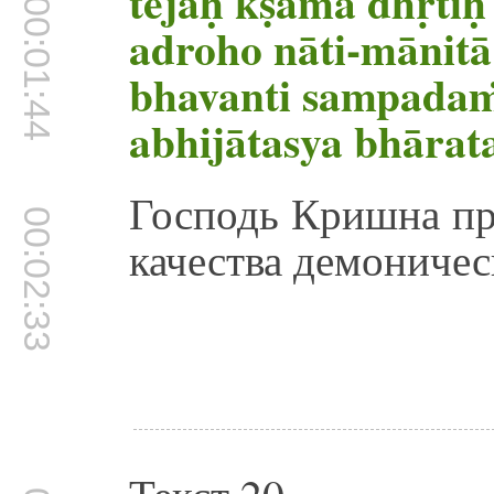
tejaḥ kṣamā dhṛti
00:01:44
adroho nāti-mānitā
bhavanti sampada
abhijātasya bhārat
Господь Кришна пр
00:02:33
качества демониче
Текст 20.