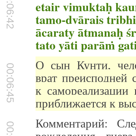
00:06:42
etair vimuktaḥ kau
tamo-dvārais tribh
ācaraty ātmanaḥ śr
tato yāti parāṁ ga
О сын Кунти, чел
00:06:45
врат преисподней 
к самореализации 
приближается к вы
Комментарий: Сле
вожделения, гнев