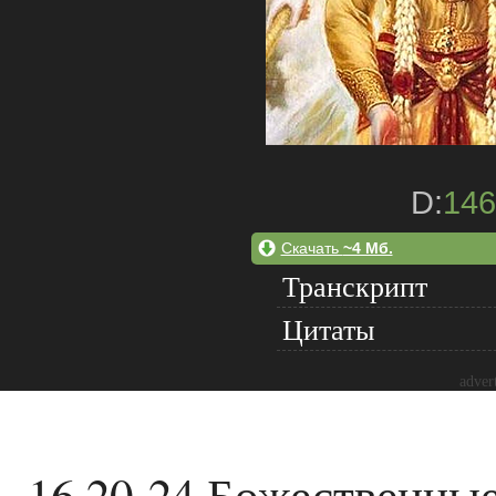
D:
146
Скачать
~4 Мб.
Транскрипт
Цитаты
adver
16.20-24 Божественны