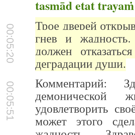
tasmād etat trayaṁ 
Трое дверей открыв
00:05:20
гнев и жадность
должен отказатьс
деградации души.
Комментарий: З
00:05:51
демонической ж
удовлетворить сво
может этого сде
жадность. Здра