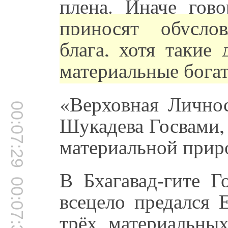
плена. Иначе гов
приносят обусло
блага, хотя такие
материальные богат
«Верховная Личнос
00:07:29
Шукадева Госвами,
материальной прир
В Бхагавад-гите Г
00:07:37
всецело предался 
трёх материальны