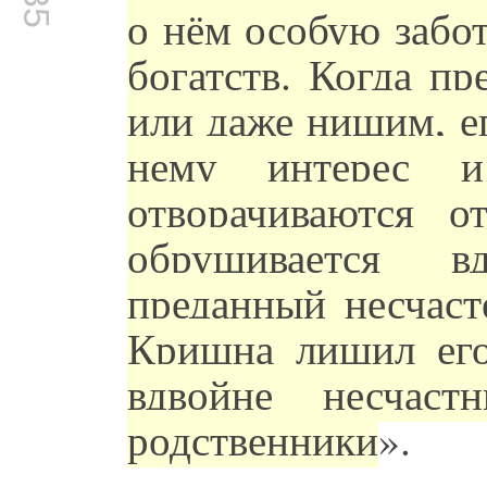
о нём особую забо
богатств. Когда п
или даже нищим, е
нему интерес и
отворачиваются о
обрушивается в
преданный несчаст
Кришна лишил его 
вдвойне несчаст
родственники
».