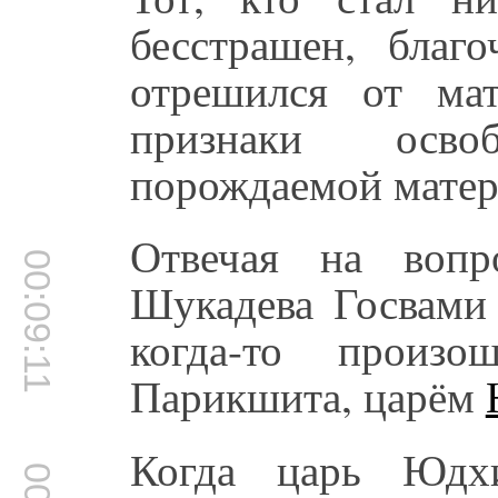
бесстрашен, благ
отрешился от ма
признаки осво
порождаемой матер
Отвечая на вопр
00:09:11
Шукадева Госвами 
когда-то произ
Парикшита, царём
Когда царь Юдхи