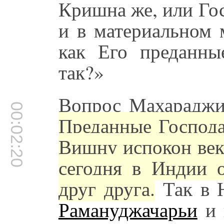
Кришна же, или Го
и в материальном 
как Его преданны
так?»
Вопрос Махараджи
00:02:20
Преданные Господ
Вишну испокон век
сегодня в Индии 
друг друга.
Так в 
Рамануджачарьи
и 