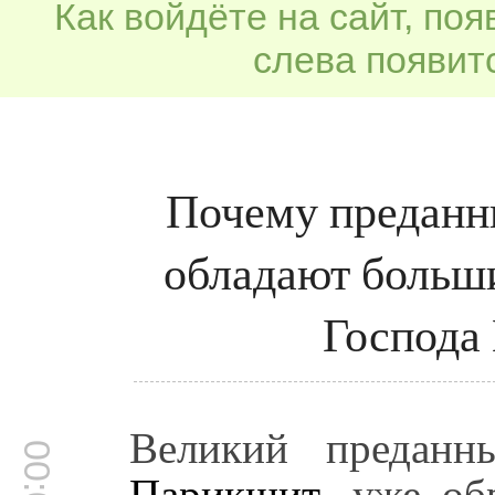
Как войдёте на сайт, по
слева появитс
Почему преданны
обладают больши
Господа
Великий предан
Парикшит
, уже об