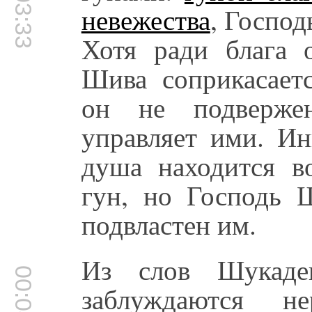
00:03:33
невежества
, Господ
Хотя ради блага 
Шива соприкасает
он не подверже
управляет ими. Ин
душа находится в
гун, но Господь Ш
подвластен им.
Из слов Шукадев
00:04:03
заблуждаются н