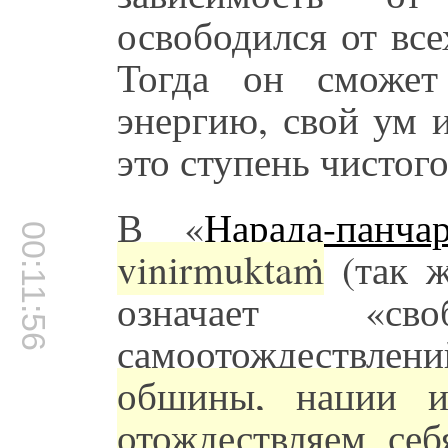
освободился от все
Тогда он сможет
энергию, свой ум 
это ступень чистог
В «
Нарада-панчар
00:11:56
vinirmuktaṁ
(так ж
означает «с
самоотождествле
общины, нации и
отождествляем се