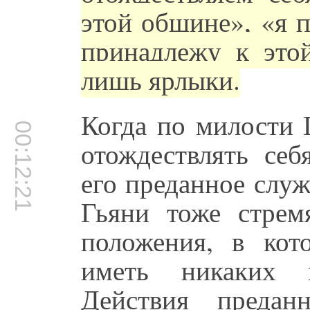
этой общине», «я 
принадлежу к это
лишь ярлыки.
Когда по милости 
00:12:21
отождествлять себ
его преданное слу
Гьяни тоже стрем
положения, в кот
иметь никаких м
Действия предан