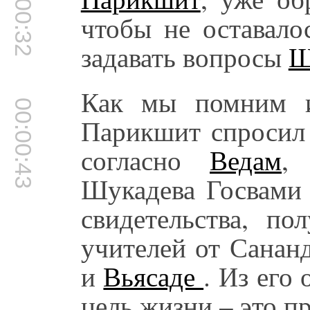
00:00:32
чтобы не оставало
задавать вопросы
Ш
Как мы помним и
00:00:43
Парикшит спросил 
согласно
Ведам
,
Шукадева Госвами 
свидетельства, п
учителей от Сана
и
Вьясаде
. Из его
цель жизни – это п