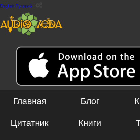
English
Русский
Главная
Блог
К
Цитатник
Книги