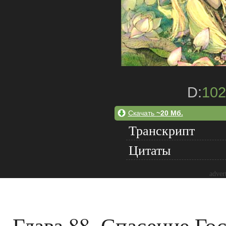
D:
102
Скачать
~20 Мб.
Транскрипт
Цитаты
adver
Глава 88. Спасение Г