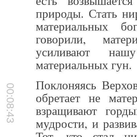
есть возвышаетс
природы. Стать ни
материальных бо
говорили, матер
усиливают наш
материальных гун.
Поклоняясь Верхов
00:08:43
обретает не матер
взращивают горд
мудрости, и разви
Тот, кто стал ни