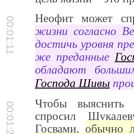
Неофит может сп
00:01:11
жизни согласно В
достичь уровня пр
же преданные
Гос
обладают больши
Господа Шивы
про
Чтобы выяснить 
00:01:28
спросил Шукаде
Госвами,
обычно л