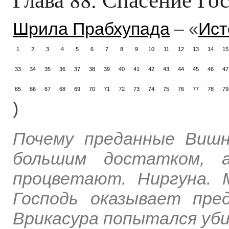
Шрила Прабхупада
– «
Ист
1
2
3
4
5
6
7
8
9
10
11
12
13
14
15
33
34
35
36
37
38
39
40
41
42
43
44
45
46
47
65
66
67
68
69
70
71
72
73
74
75
76
77
78
79
)
Почему преданные Вишн
большим достатком, 
процветают. Ниргуна. 
Господь оказывает пре
Врикасура попытался уби