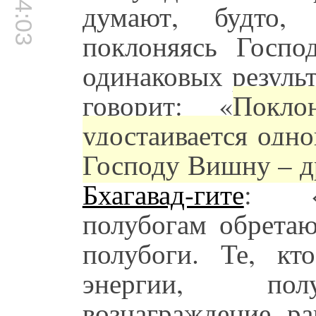
думают, будто,
поклоняясь Госп
одинаковых резуль
говорит: «
Покл
удостаивается одн
Господу Вишну – д
Бхагавад-гите
: «
полубогам обретаю
полубоги. Те, кт
энергии, полу
вознаграждение, ра