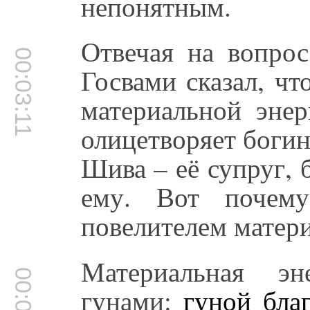
непонятным.
Отвечая на вопро
00:03:11
Госвами сказал, ч
материальной эне
олицетворяет боги
Шива – её супруг, 
ему. Вот почем
повелителем матери
Материальная эн
гунами:
гуной бла