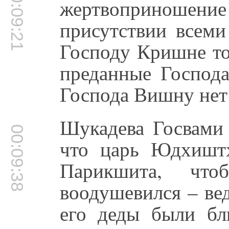
00:09:21
жертвопринош
присутствии всеми
Господу Кришне то
преданные Господ
Господа Вишну нет
Шукадева Госвами 
00:09:38
что царь Юдхишт
Парикшита, чт
воодушевился – ве
его деды были бл