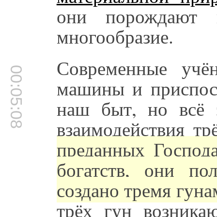
они порождают 
многообразие.
Современные учё
00:05:08
машины и приспос
наш быт, но всё 
взаимодействия тр
преданных Господ
богатств, они по
создано тремя гун
трёх гун возникаю