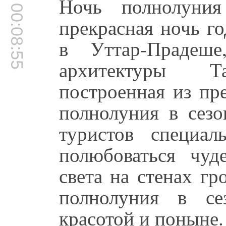
Ночь полнолуни
00:08:55
прекрасная ночь г
в Уттар-Прадеше
архитектуры Та
построенная из пр
полнолуния в сез
туристов специал
полюбоваться чуд
света на стенах г
полнолуния в се
красотой и поныне.