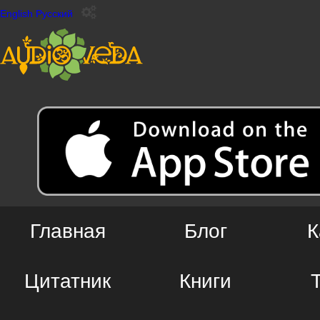
English
Русский
Главная
Блог
К
Цитатник
Книги