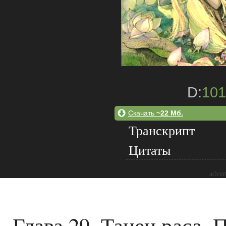
D:
101
Скачать
~22 Мб.
Транскрипт
Цитаты
adver
Глава 29. Танец раса. 