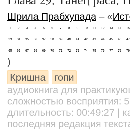
Шрила Прабхупада
– «
Ист
1
2
3
4
5
6
7
8
9
10
11
12
13
14
15
33
34
35
36
37
38
39
40
41
42
43
44
45
46
47
65
66
67
68
69
70
71
72
73
74
75
76
77
78
79
)
Кришна
гопи
аудиокнига для практику
сложностью восприятия: 5
длительность:
00:49:27
| к
последняя редакция текст