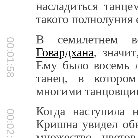
насладиться танце
такого полнолуния 
В семилетнем 
00:01:58
Говардхана
, значит
Ему было восемь л
танец, в которо
многими танцовщиц
Когда наступила 
00:02:14
Кришна увидел обы
множество цвето