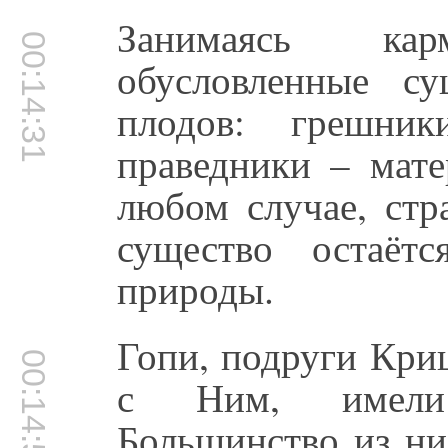
Занимаясь карм
00:14:31
обусловленные с
плодов: грешник
праведники – мате
любом случае, стр
существо остаёт
природы.
Гопи, подруги Кри
00:14:51
с Ним, имели 
Большинство из н