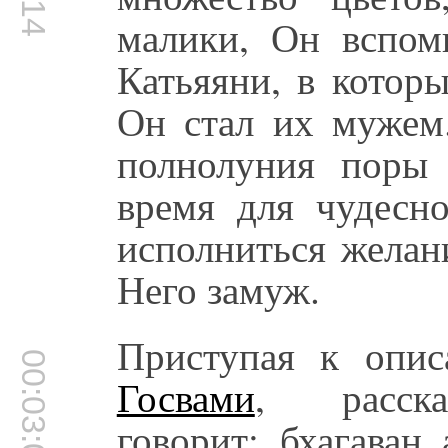
малики, Он вспом
Катьяяни, в котор
Он стал их мужем
полнолуния поры
время для чудесн
исполниться желан
Него замуж.
Приступая к опи
00:03:02
Госвами
, расска
говорит: бхагаван