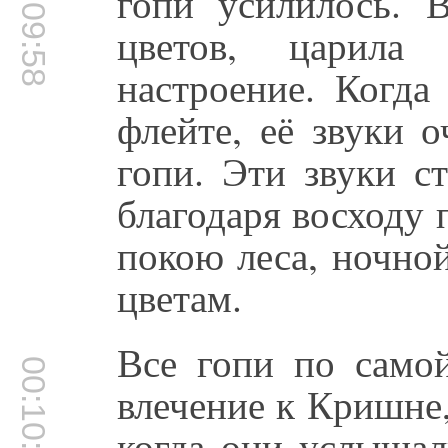
00:09:58
гопи усилилось. 
цветов, царила
настроение. Когда
флейте, её звуки 
гопи. Эти звуки с
благодаря восходу
покою леса, ночно
цветам.
Все гопи по само
00:10:28
влечение к Кришне,
когда они услышал