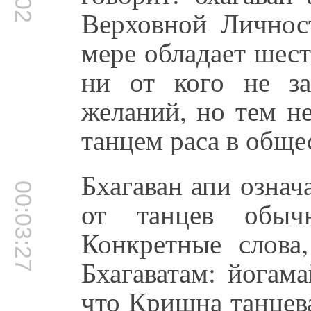
Верховной Личнос
мере обладает шес
ни от кого не з
желаний, но тем н
танцем раса в обще
Бхагаван апи означа
00:03:27
от танцев обы
Конкретные слова
Бхагаватам: йогам
что Кришна танцева