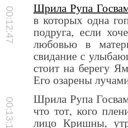
Шрила Рупа Госва
00:12:47
в которых одна го
подруга, если хоч
любовью в матер
свидание с улыба
стоит на берегу Ям
Его озарены лучам
Шрила Рупа Госвам
00:13:12
что тот, кого пле
лицо Кришны, утр