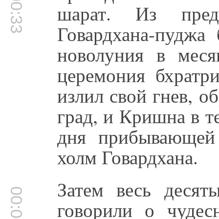
00:00:33
шарат. Из пре
Говардхана-пуджа 
новолуния в месяц
церемония бхратри
излил свой гнев, 
град, и Кришна в т
дня прибывающей
холм Говардхана.
Затем весь деся
00:01:06
говорили о чуде