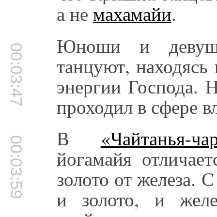
а не
махамайи
.
Юноши и девуш
00:03:47
танцуют, находясь
энергии Господа. 
проходил в сфере в
В
«Чайтанья-ча
00:03:59
йогамайя отличает
золото от железа. 
и золото, и жел