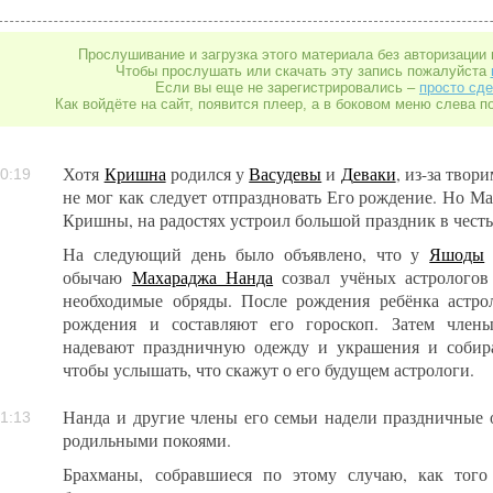
Прослушивание и загрузка этого материала без авторизации 
Чтобы прослушать или скачать эту запись пожалуйста
Если вы еще не зарегистрировались –
просто сде
Как войдёте на сайт, появится плеер, а в боковом меню слева п
Хотя
Кришна
родился у
Васудевы
и
Деваки
, из-за тво
0:19
не мог как следует отпраздновать Его рождение. Но М
Кришны, на радостях устроил большой праздник в честь
На следующий день было объявлено, что у
Яшоды
обычаю
Махараджа Нанда
созвал учёных астролого
необходимые обряды. После рождения ребёнка астро
рождения и составляют его гороскоп. Затем член
надевают праздничную одежду и украшения и собир
чтобы услышать, что скажут о его будущем астрологи.
Нанда и другие члены его семьи надели праздничные
1:13
родильными покоями.
Брахманы, собравшиеся по этому случаю, как того 