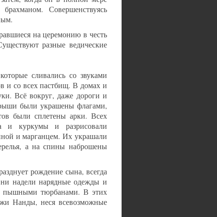
брахманом. Совершенствуясь
ным.
бравшиеся на церемонию в честь
Существуют разные ведические
которые сливались со звуками
в и со всех пастбищ. В домах и
ки. Всё вокруг, даже дороги и
крыши были украшены флагами,
тов были сплетены арки. Всех
а и куркумы и разрисовали
иной и марганцем. Их украшали
ерелья, а на спины наброшены
азднует рождение сына, всегда
Они надели нарядные одежды и
вы пышными тюрбанами. В этих
джи Нанды, неся всевозможные