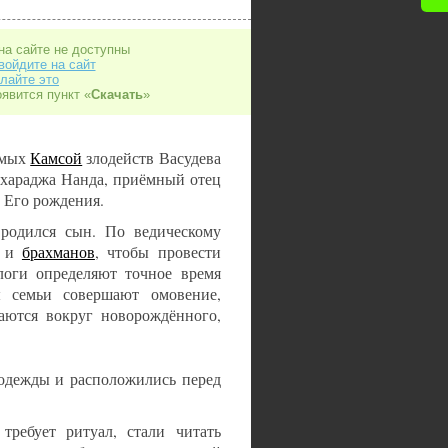
на сайте не доступны
войдите на сайт
лайте это
оявится пункт «
Скачать
»
римых
Камсой
злодейств Васудева
ахараджа Нанда, приёмный отец
 Его рождения.
родился сын. По ведическому
в и
брахманов
, чтобы провести
логи определяют точное время
ы семьи совершают омовение,
аются вокруг новорождённого,
 одежды и расположились перед
требует ритуал, стали читать