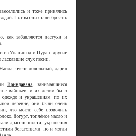
звеселились и тоже принялись
водой. Потом они стали бросать
о, как забавляются пастухи и
в.
и из Упанишад и Пуран, другие
 ласкавшие слух песни.
Нанда, очень довольный, дарил
ели
Вриндавана
, занимавшиеся
ине вайшьев, и их делом было
х одежде и украшениям, по их
ьшой деревне, они были очень
ии, что могли себе позволить
олоко, йогурт, топлёное масло и
тали драгоценности, украшения
этими богатствами, но и могли
Нанда.