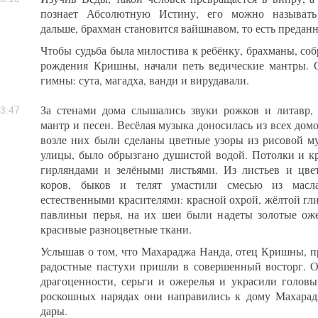
познает Абсолютную Истину, его можно называть 
дальше, брахман становится вайшнавом, то есть предан
Чтобы судьба была милостива к ребёнку, брахманы, со
рождения Кришны, начали петь ведические мантры. 
гимны: сута, магадха, ванди и вирудавали.
За стенами дома слышались звуки рожков и литавр, 
3:47
мантр и песен. Весёлая музыка доносилась из всех домо
возле них были сделаны цветные узоры из рисовой му
улицы, было обрызгано душистой водой. Потолки и 
гирляндами и зелёными листьями. Из листьев и цве
коров, быков и телят умастили смесью из масл
естественными красителями: красной охрой, жёлтой гл
павлиньи перья, на их шеи были надеты золотые ож
красивые разноцветные ткани.
Услышав о том, что Махараджа Нанда, отец Кришны, пр
радостные пастухи пришли в совершенный восторг. 
драгоценности, серьги и ожерелья и украсили голо
роскошных нарядах они направились к дому Махара
дары.