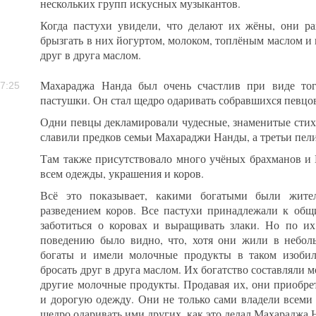
нескольких групп искусных музыкантов.
Когда пастухи увидели, что делают их жёны, они ра
брызгать в них йогуртом, молоком, топлёным маслом и 
друг в друга маслом.
Махараджа Нанда был очень счастлив при виде тог
7:25
пастушки. Он стал щедро одаривать собравшихся певцо
Одни певцы декламировали чудесные, знаменитые стих
славили предков семьи Махараджи Нанды, а третьи пели
Там также присутствовало много учёных брахманов и 
всем одежды, украшения и коров.
Всё это показывает, какими богатыми были жит
разведением коров. Все пастухи принадлежали к общ
заботиться о коровах и выращивать злаки. Но по и
поведению было видно, что, хотя они жили в небол
богаты и имели молочные продукты в таком изобил
бросать друг в друга маслом. Их богатство составляли м
другие молочные продукты. Продавая их, они приобре
и дорогую одежду. Они не только сами владели всеми 
щедро одаривать ими других, как это делал Махараджа 