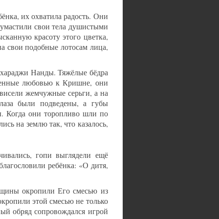
ёнка, их охватила радость. Они
и умастили свои тела душистыми
ысканную красоту этого цветка,
на свои подобные лотосам лица,
ахараджи Нанды. Тяжёлые бёдра
ченные любовью к Кришне, они
 висели жемчужные серьги, а на
лаза были подведены, а губы
ы. Когда они торопливо шли по
сь на землю так, что казалось,
чивались, гопи выглядели ещё
лагословили ребёнка: «О дитя,
нщины окропили Его смесью из
окропили этой смесью не только
ный обряд сопровождался игрой