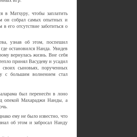
енных игр.
я в Матхуру, чтобы заплатить
ом он собрал самых опытных и
 в его отсутствие заботиться о
ева, узнав об этом, поспешил
 где остановился Нанда. Увидев
рому вернулась жизнь. Вне себя
 тепло принял Васудеву и усадил
х своих сыновьях, порученных
у с большим волнением стал
ларама был перенесён в лоно
од опекой Махараджи Нанды, а
очь.
нако ему не было известно, что
знал об этом и забросал Нанду