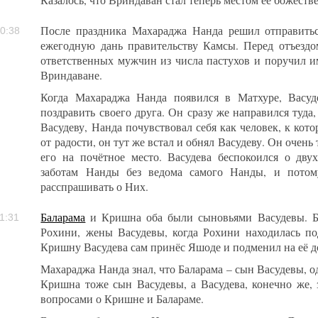
Казалось, что Вриндаван стал теперь местом её божеств
После праздника Махараджа Нанда решил отправитьс
0:38
ежегодную дань правительству Камсы. Перед отъезд
ответственных мужчин из числа пастухов и поручил им
Вриндаване.
Когда Махараджа Нанда появился в Матхуре, Васуд
поздравить своего друга. Он сразу же направился туда,
Васудеву, Нанда почувствовал себя как человек, к кото
от радости, он тут же встал и обнял Васудеву. Он очень
его на почётное место. Васудева беспокоился о дву
заботам Нанды без ведома самого Нанды, и потом
расспрашивать о Них.
Баларама
и Кришна оба были сыновьями Васудевы. Ба
1:31
Рохини, жены Васудевы, когда Рохини находилась п
Кришну Васудева сам принёс Яшоде и подменил на её д
Махараджа Нанда знал, что Баларама – сын Васудевы, од
Кришна тоже сын Васудевы, а Васудева, конечно же, 
вопросами о Кришне и Балараме.