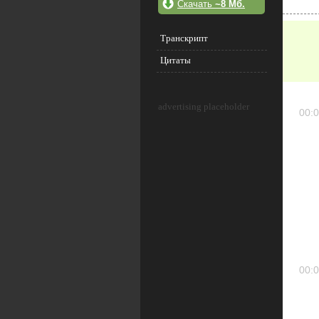
Скачать
~8 Мб.
Транскрипт
Цитаты
advertising placeholder
00:0
00:0