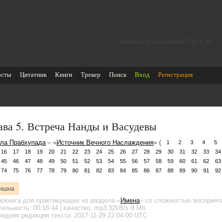
advertising placeholder 728 х 90
осты
Цитатник
Книги
Трекер
Поиск
Вход
Регистрация
ава 5. Встреча Нанды и Васудевы
ла Прабхупада
– «
Источник Вечного Наслаждения
» (
1
2
3
4
5
16
17
18
19
20
21
22
23
24
25
26
27
28
29
30
31
32
33
34
45
46
47
48
49
50
51
52
53
54
55
56
57
58
59
60
61
62
63
74
75
76
77
78
79
80
81
82
83
84
85
86
87
88
89
90
91
92
ишна
иокнига для практикующих
из раздела «
Имена
»
со сложностью восприяти
тельность:
00:18:44
| качество:
mp3
32kB/s
8 Mb
едняя редакция текста: 2017-11-29 22:04:00 UTC