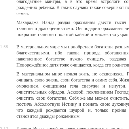
благодатные мантры, а в это время астрологи со
рождению ребёнка. В таких случаях также совершают п
семьи.
Махараджа Нанда раздал брахманам двести тысяч 
тканями и драгоценностями. Он подарил брахманам не 
покрытые тканями с золотой каймой и множество укра
В материальном мире мы приобретаем богатства разным
1:58
благочестивыми, ибо такова природа обогащения
накопленное богатство нужно очищать, раздавая
Новорождённое дитя тоже очищается, когда его родител
В материальном мире нельзя жить, не оскверняясь. 
очищать свою жизнь, свои богатства и самих себя. Жи
омовением, очищением тела снаружи и изнутри,
очистительных обрядов. Аскезой, поклонением Госпо
очистить свои богатства. Себя же мы можем очистить,
постичь Абсолютную Истину и познать свою духовную
что каждый рождается шудрой и, только пройдя ч
становится дважды-рожденным.
Изучив Веды, такой человек превращается в випру, а 
3:10