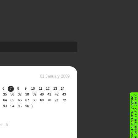
01 January 2009
6
7
8
9
10
11
12
13
14
35
36
37
38
39
40
41
42
43
64
65
66
67
68
69
70
71
72
)
93
94
95
96
я: 5