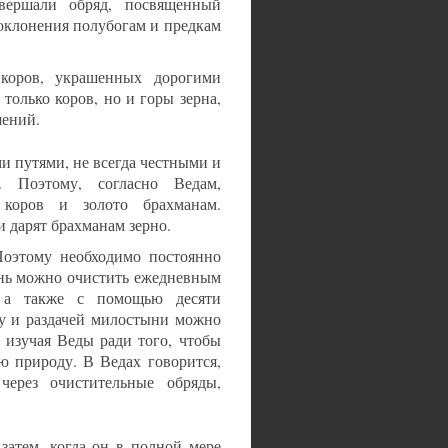
вершали обряд, посвященный
оклонения полубогам и предкам
коров, украшенных дорогими
только коров, но и горы зерна,
шений.
и путями, не всегда честными и
. Поэтому, согласно Ведам,
 коров и золото брахманам.
и дарят брахманам зерно.
Поэтому необходимо постоянно
знь можно очистить ежедневным
 а также с помощью десяти
ду и раздачей милостыни можно
 изучая Веды ради того, чтобы
 природу. В Ведах говорится,
ерез очистительные обряды,
затем, когда он в полной мере