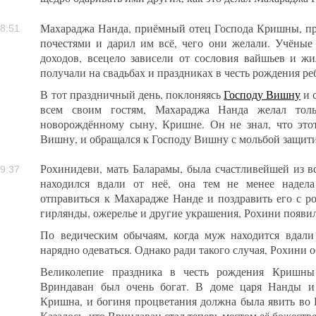
Махараджа Нанда, приёмный отец Господа Кришны, п
8:51
почестями и дарил им всё, чего они желали. Учёные
доходов, всецело зависели от сословия вайшьев и ж
получали на свадьбах и праздниках в честь рождения ре
В тот праздничный день, поклоняясь
Господу Вишну
и 
всем своим гостям, Махараджа Нанда желал толь
новорождённому сыну, Кришне. Он не знал, что этот
Вишну, и обращался к Господу Вишну с мольбой защити
Рохинидеви, мать Баларамы, была счастливейшей из в
9:37
находился вдали от неё, она тем не менее надел
отправиться к Махарадже Нанде и поздравить его с 
гирлянды, ожерелье и другие украшения, Рохини появил
По ведическим обычаям, когда муж находится вдал
нарядно одеваться. Однако ради такого случая, Рохини 
Великолепие праздника в честь рождения Кришны 
Вриндаван был очень богат. В доме царя Нанды 
Кришна, и богиня процветания должна была явить во В