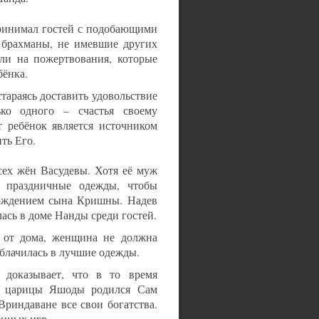
ринимал гостей с подобающими
 брахманы, не имевшие других
или на пожертвования, которые
бёнка.
стараясь доставить удовольствие
ко одного – счастья своему
 ребёнок является источником
ть Его.
сех жён Васудевы. Хотя её муж
а праздничные одежды, чтобы
рождением сына Кришны. Надев
ась в доме Нанды среди гостей.
и от дома, женщина не должна
облачилась в лучшие одежды.
доказывает, что в то время
и царицы Яшоды родился Сам
риндаване все свои богатства.