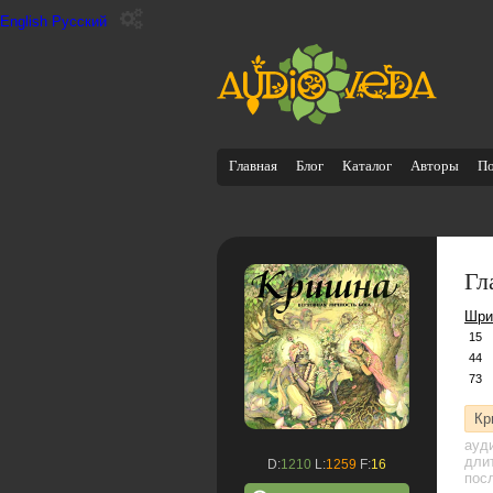
English
Русский
Главная
Блог
Каталог
Авторы
П
Гл
Шри
15
44
73
Кр
ауд
дли
D:
1210
L:
1259
F:
16
посл