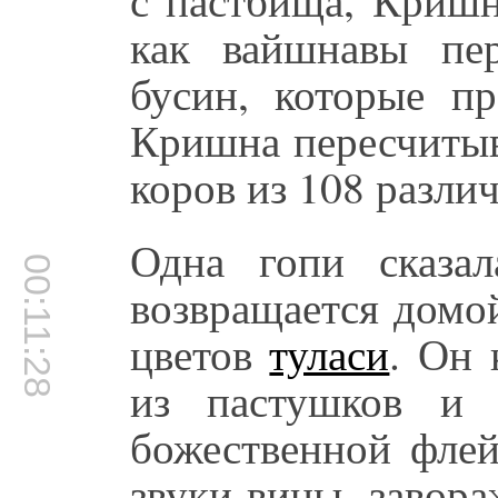
как вайшнавы пе
бусин, которые пр
Кришна пересчитыв
коров из 108 разли
Одна гопи сказа
00:11:28
возвращается домо
цветов
туласи
. Он 
из пастушков и 
божественной флей
звуки вины, завор