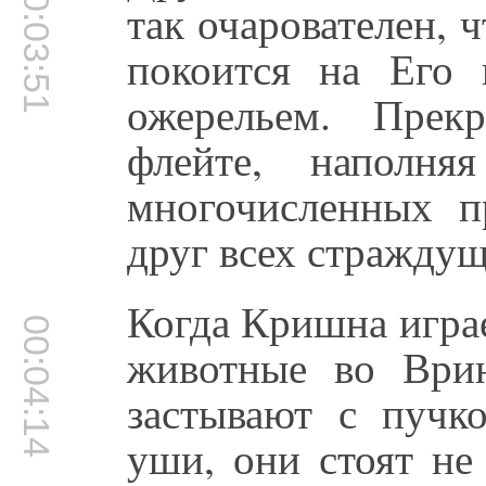
00:03:51
так очарователен, 
покоится на Его 
ожерельем. Прек
флейте, наполня
многочисленных п
друг всех страждущ
Когда Кришна играе
00:04:14
животные во Врин
застывают с пучк
уши, они стоят не