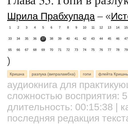
Шрила Прабхупада
– «
Ист
1
2
3
4
5
6
7
8
9
10
11
12
13
14
15
33
34
35
36
37
38
39
40
41
42
43
44
45
46
47
65
66
67
68
69
70
71
72
73
74
75
76
77
78
79
)
Кришна
разлука (випраламбха)
гопи
флейта Кришн
аудиокнига для практику
сложностью восприятия: 5
длительность:
00:15:38
| к
последняя редакция текст