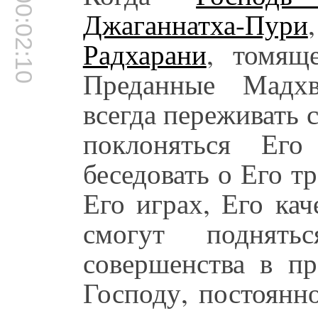
00:02:10
Джаганнатха-Пури
Радхарани
, томящ
Преданные Мадхв
всегда переживать 
поклоняться Его
беседовать о Его т
Его играх, Его ка
смогут поднят
совершенства в п
Господу, постоянн