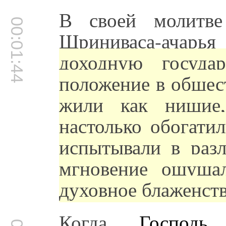
В своей молитве
00:01:44
Шриниваса-ачарья
доходную госуда
положение в общес
жили как нищие,
настолько обогати
испытывали в раз
мгновение ощуща
духовное блаженств
Когда
Господь