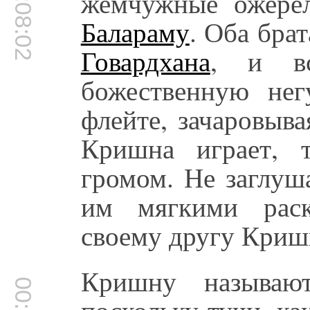
00:08:02
жемчужные ожере
Балараму
. Оба бра
Говардхана
, и вс
божественную нег
флейте, зачаровыва
Кришна играет, 
громом. Не заглуш
им мягкими раск
своему другу Криш
Кришну называю
поскольку тучи, к