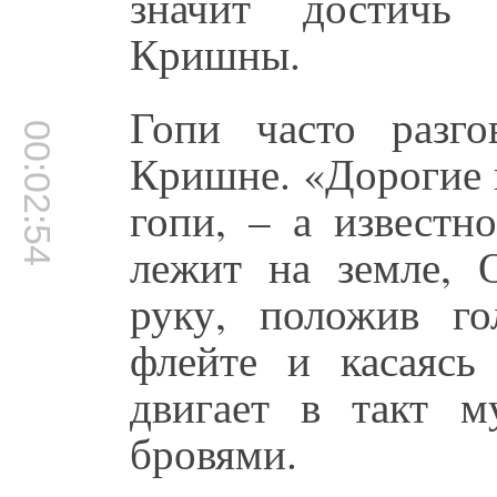
значит достичь 
Кришны.
Гопи часто разг
00:02:54
Кришне. «Дорогие 
гопи, – а известн
лежит на земле, 
руку, положив г
флейте и касаяс
двигает в такт 
бровями.