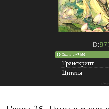
D:
97
Скачать
~7 Мб.
Транскрипт
Цитаты
adver
Глава 35. Гопи в разл