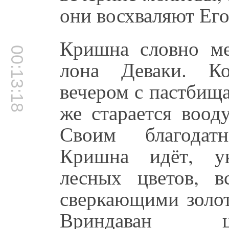
они восхваляют Его
Кришна словно ме
00:13:18
лона Деваки. Ко
вечером с пастбища
же старается воод
Своим благодат
Кришна идёт, у
лесных цветов, 
сверкающими золот
Вриндаван ца