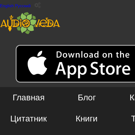
English
Русский
Главная
Блог
К
Цитатник
Книги