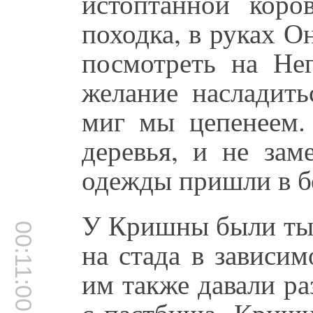
истоптанной коро
походка, в руках О
посмотреть на Нег
желание насладит
миг мы цепенеем.
деревья, и не зам
одежды пришли в б
У Кришны были тыс
00:11:00
на стада в зависим
им также давали ра
с пастбища, Кришн