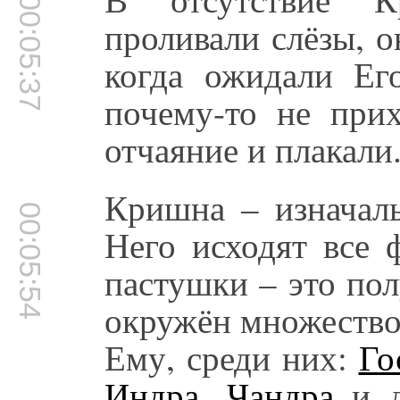
00:05:37
проливали слёзы, 
когда ожидали Ег
почему-то не прих
отчаяние и плакали
Кришна – изначаль
00:05:54
Него исходят все 
пастушки – это по
окружён множество
Ему, среди них:
Го
Индра
,
Чандра
и д