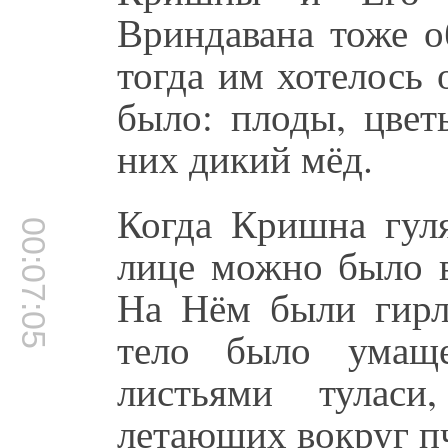
Вриндавана тоже о
тогда им хотелось 
было: плоды, цве
них дикий мёд.
Когда Кришна гул
00:07:05
лице можно было 
На Нём были гирл
тело было умащ
листьями туласи
летающих вокруг п