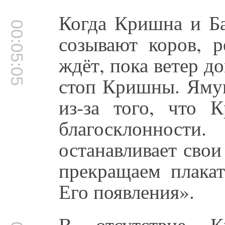
Когда Кришна и Ба
00:05:05
созывают коров, р
ждёт, пока ветер д
стоп Кришны. Ямун
из-за того, что 
благосклоннос
останавливает сво
прекращаем плака
Его появления».
В отсутствие К