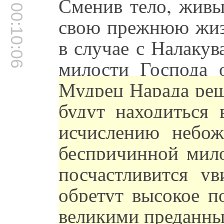
Сменив тело, живы
00:10:06
свою прежнюю жизн
в случае с Налаку
милости Господа 
Мудрец Нарада реш
будут находиться 
исчислению небож
беспричинной мило
посчастливится ув
обретут высокое п
великими преданны