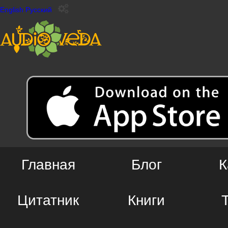
English
Русский
Главная
Блог
К
Цитатник
Книги