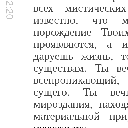
00:12:20
всех мистически
известно, что м
порождение Твои
проявляются, а 
даруешь жизнь, 
существам. Ты в
всепроникающий,
сущего. Ты веч
мироздания, нахо
материальной пр
невежества
.