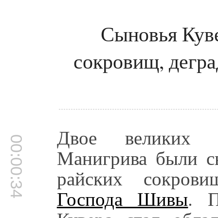
Сыновья Куве
сокровищ, дегра
Двое великих 
00:00:34
Манигрива были 
райских сокрови
Господа Шивы
. 