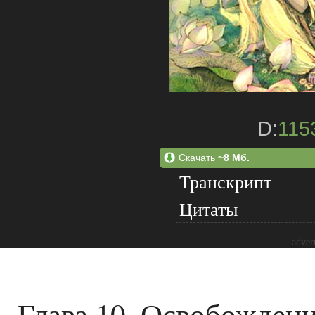
D:
115
Скачать
~8 Мб.
Транскрипт
Цитаты
adver
Глава 10. Освобожден