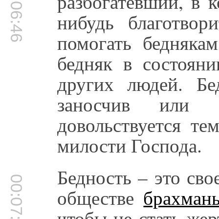
00:06:46
разбогатевший, в 
нибудь благотвор
помогать беднякам
бедняк в состояни
других людей. Бе
заносчив или 
довольствуется те
милости Господа.
Бедность – это сво
00:07:13
обществе
брахман
чтобы не стать же