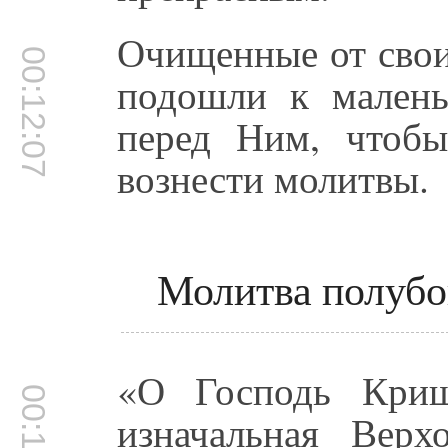
Очищенные от свои
00:12:07
подошли к мален
перед Ним, чтобы
вознести молитвы.
Молитва полубо
«О Господь Криш
изначальная Верх