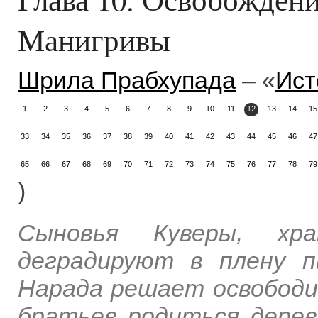
Манигривы
Шрила Прабхупада
– «
Ист
1
2
3
4
5
6
7
8
9
10
11
12
13
14
15
33
34
35
36
37
38
39
40
41
42
43
44
45
46
47
65
66
67
68
69
70
71
72
73
74
75
76
77
78
79
)
Сыновья Куверы, хра
деградируют в плену п
Нарада решает освободи
братьев родиться дерев