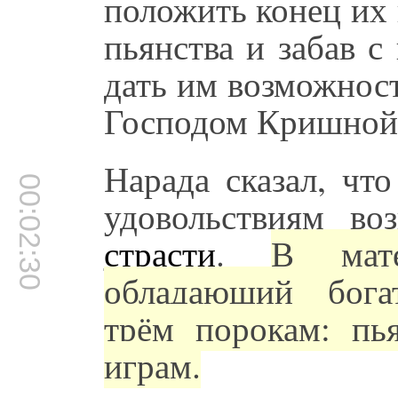
положить конец их
пьянства и забав 
дать им возможност
Господом Кришной.
Нарада сказал, чт
00:02:30
удовольствиям в
страсти
.
В мате
обладающий бога
трём порокам: пья
играм.