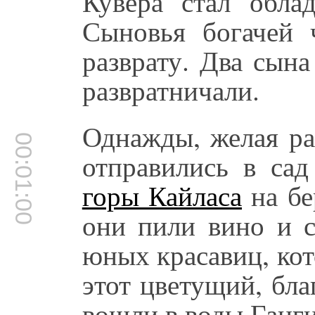
Кувера стал облад
Сыновья богачей 
разврату. Два сын
развратничали.
Однажды, желая ра
00:01:00
отправились в са
горы Кайласа
на бе
они пили вино и с
юных красавиц, ко
этот цветущий, бл
вошли в воды Ганги