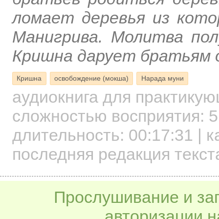
ломает деревья из кото
Манигрива. Молитва пол
Кришна дарует братьям 
Кришна
освобождение (мокша)
Нарада муни
аудиокнига для практику
сложностью восприятия: 5
длительность:
00:17:31
| к
последняя редакция текст
Прослушивание и заг
авторизации н