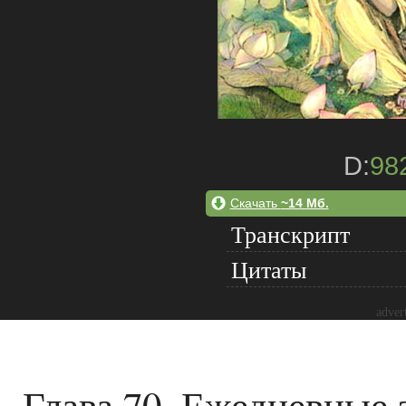
D:
98
Скачать
~14 Мб.
Транскрипт
Цитаты
adver
Глава 70. Ежедневные