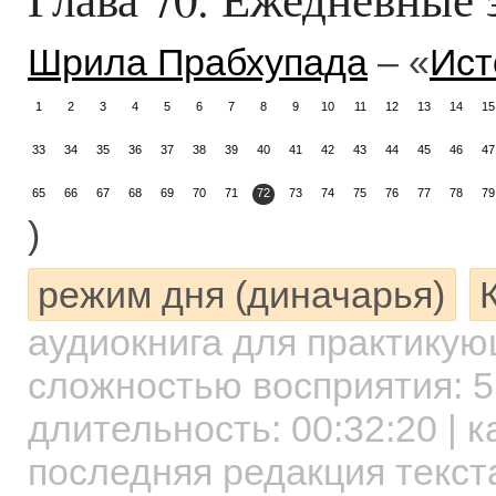
Шрила Прабхупада
– «
Ист
1
2
3
4
5
6
7
8
9
10
11
12
13
14
15
33
34
35
36
37
38
39
40
41
42
43
44
45
46
47
65
66
67
68
69
70
71
72
73
74
75
76
77
78
79
)
режим дня (диначарья)
аудиокнига для практику
сложностью восприятия: 5
длительность:
00:32:20
| к
последняя редакция текста