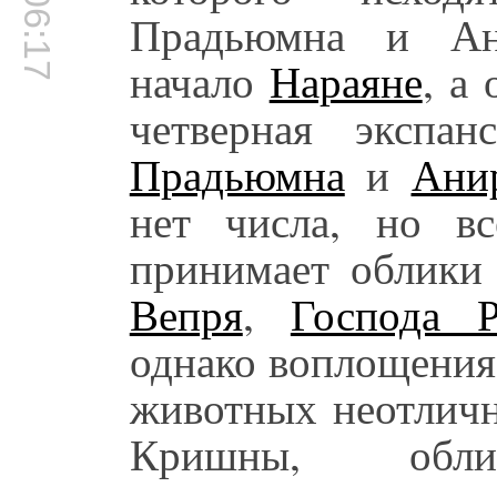
00:06:17
Прадьюмна и Ани
начало
Нараяне
, а
четверная экспа
Прадьюмна
и
Ани
нет числа, но в
принимает облик
Вепря
,
Господа 
однако воплощения
животных неотличн
Кришны, обл