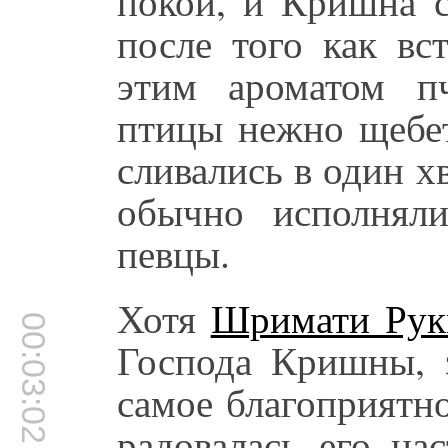
покои, и Кришна с
после того как вс
этим ароматом п
птицы нежно щебет
сливались в один 
обычно исполнял
певцы.
Хотя
Шримати Рук
00:03:02
Господа Кришны, з
самое благоприятно
радовалась его на