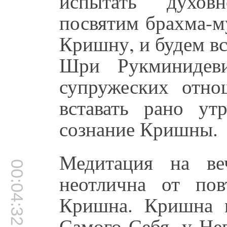
испытать духовн
посвятим брахма-м
Кришну, и будем вс
Шри Рукминидев
супружеских отн
вставать рано ут
сознание Кришны.
Медитация на ве
00:04:32
неотлична от по
Кришна. Кришна м
Самого Себя, у Не