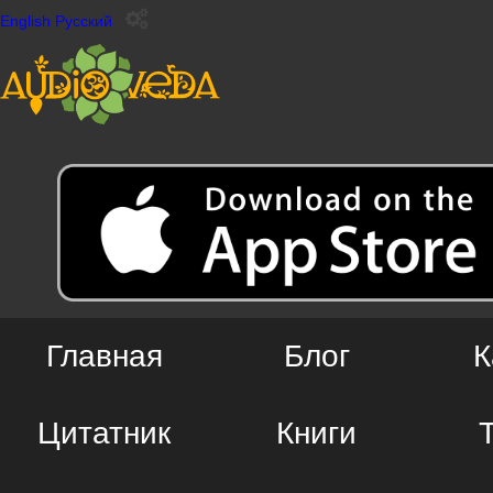
English
Русский
Главная
Блог
К
Цитатник
Книги