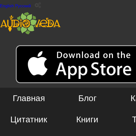
English
Русский
Главная
Блог
К
Цитатник
Книги