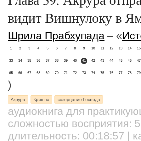
видит Вишнулоку в Я
Шрила Прабхупада
– «
Ист
1
2
3
4
5
6
7
8
9
10
11
12
13
14
15
33
34
35
36
37
38
39
40
41
42
43
44
45
46
47
65
66
67
68
69
70
71
72
73
74
75
76
77
78
79
)
Акрура
Кришна
созерцание Господа
аудиокнига для практику
сложностью восприятия: 5
длительность:
00:18:57
| к