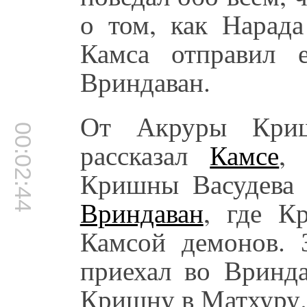
о том, как Нарада
Камса отправил 
Вриндаван.
От Акруры Криш
00:02:44
рассказал
Камсе
,
Кришны Васудева 
Вриндаван
, где К
Камсой демонов. 
приехал во Вринда
Кришну в Матхуру.