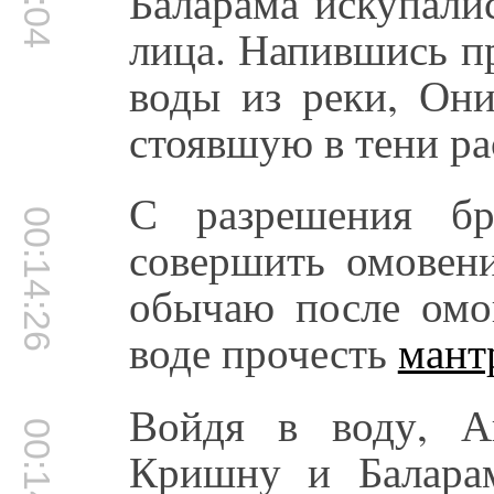
Баларама искупали
лица. Напившись п
воды из реки, Они
стоявшую в тени ра
С разрешения бр
00:14:26
совершить омовен
обычаю после омо
воде прочесть
мант
Войдя в воду, А
00:14:39
Кришну и Баларам