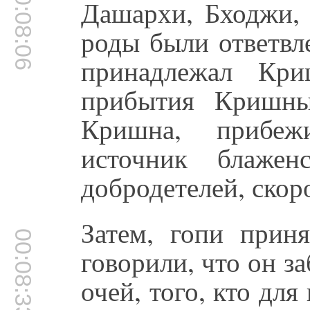
00:08:06
Дашархи, Бходжи, 
роды были ответвл
принадлежал Кр
прибытия Кришны
Кришна, прибеж
источник блажен
добродетелей, скор
Затем, гопи прин
00:08:33
говорили, что он з
очей, того, кто для