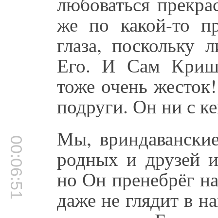
любоваться прекр
же по какой-то п
глаза, поскольку 
Его. И Сам Криш
тоже очень жесток
подруги. Он ни с к
Мы, вриндаванские
00:06:51
родных и друзей 
но Он пренебрёг на
даже не глядит в н