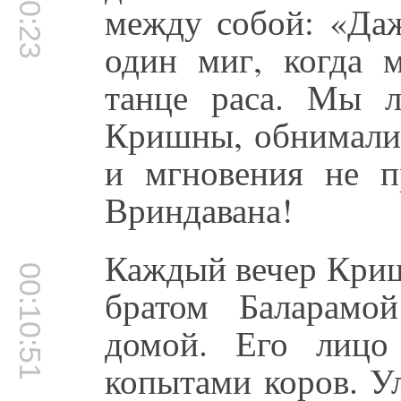
между собой: «Даж
один миг, когда
танце раса. Мы 
Кришны, обнимали 
и мгновения не п
Вриндавана!
Каждый вечер Криш
00:10:51
братом Баларамо
домой. Его лицо
копытами коров. У