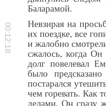
Баларамой.
Невзирая на прось
00:12:18
их поездке, все го
и жалобно смотрел
сжалось, когда Он
долг повелевал Ем
было предсказан
постарался утешить
чем горевать. Как 
делами, Он сразу ж