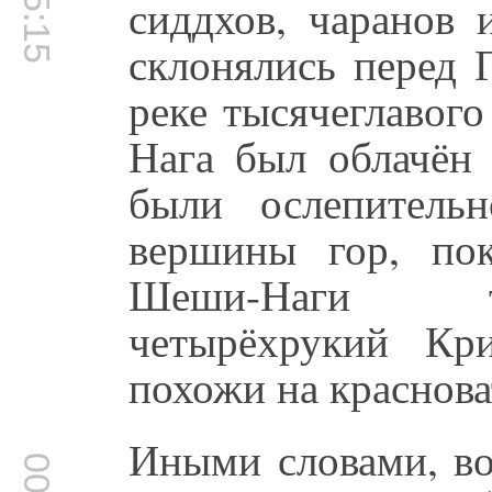
сиддхов, чаранов 
склонялись перед 
реке тысячеглавог
Нага был облачён
были ослепитель
вершины гор, по
Шеши-Наги то
четырёхрукий Кр
похожи на краснова
Иными словами, во