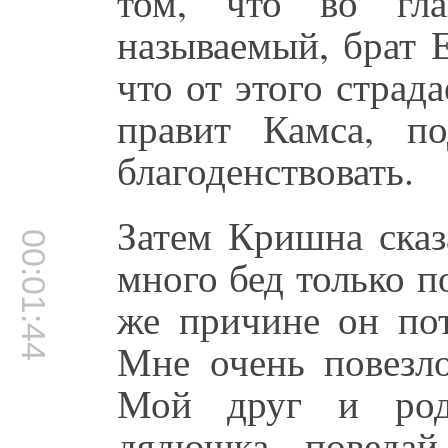
том, что во гла
называемый, брат Е
что от этого страда
правит Камса, п
благоденствовать.
Затем Кришна сказ
00:01:44
много бед только п
же причине он пот
Мне очень повезло
Мой друг и родс
дядюшка, поведай