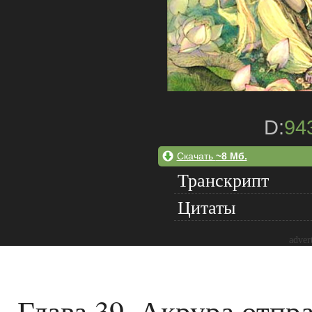
D:
94
Скачать
~8 Мб.
Транскрипт
Цитаты
adver
Глава 39. Акрура отпр