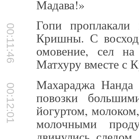
Мадава!»
Гопи проплакали 
00:11:46
Кришны. С восход
омовение, сел на
Матхуру вместе с 
Махараджа Нанда 
00:12:01
повозки большим
йогуртом, молоком
молочными проду
двинулись следом