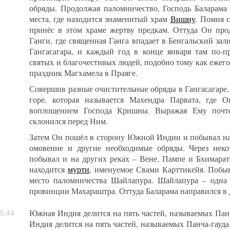
обряды. Продолжая паломничество, Господь Баларама 
места, где находится знаменитый храм
Вишну
. Помня 
принёс в этом храме жертву предкам. Оттуда Он про
Ганги, где священная Ганга впадает в Бенгальский зали
Гангасагара, и каждый год в конце января там по-п
святых и благочестивых людей, подобно тому как ежег
праздник Магхамела в Праяге.
Совершив разные очистительные обряды в Гангасагаре,
горе, которая называется Махендра Парвата, где 
воплощением Господа Кришны. Выражая Ему почтен
склонился перед Ним.
Затем Он пошёл в сторону Южной Индии и побывал на 
омовение и другие необходимые обряды. Через неко
побывал и на других реках – Вене, Пампе и Бхимарат
находится
мурти
, именуемое Свами Карттикейя. Побыв
место паломничества Шайлапура. Шайлапура – одна
провинции Махараштра. Оттуда Баларама направился в
Южная Индия делится на пять частей, называемых Панч
5:44
Индия делится на пять частей, называемых Панча-гауд