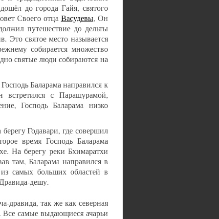
дошёл до города Гайя, святого
совет Своего отца
Васудевы
, Он
должил путешествие до дельты
в. Это святое место называется
режнему собирается множество
одно святые люди собираются на
 Господь Баларама направился к
Он встретился с Парашурамой,
ие, Господь Баларама низко
берегу Годавари, где совершил
торое время Господь Баларама
хе. На берегу реки Бхимаратхи
ав там, Баларама направился в
 из самых больших областей в
 Дравида-дешу.
а-дравида, так же как северная
а. Все самые выдающиеся ачарьи