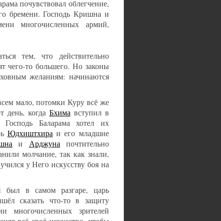
ларама почувствовал облегчение,
ого бремени. Господь Кришна и
мени многочисленных армий,
ться тем, что действительно
т чего-то большего. Но законы
еховным желаниям: начинаются
всем мало, потомки Куру всё же
т день, когда
Бхима
вступил в
 Господь Баларама хотел их
рь
Юдхиштхира
и его младшие
шна
и
Арджуна
почтительно
нили молчание, так как знали,
учился у Него искусству боя на
 был в самом разгаре, царь
шёл сказать что-то в защиту
ии многочисленных зрителей
няя всё своё искусство, чтобы