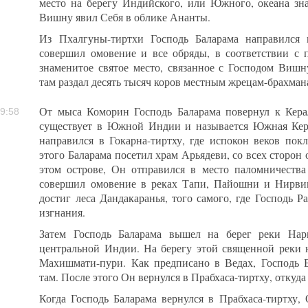
место на берегу Индийского, или Южного, океана зна
Вишну явил Себя в облике Ананты.
Из Пхалгуны-тиртхи Господь Баларама направился 
совершил омовение и все обряды, в соответствии с 
знаменитое святое место, связанное с Господом Вишн
там раздал десять тысяч коров местным жрецам-брахман
От мыса Коморин Господь Баларама повернул к Кера
9:58
существует в Южной Индии и называется Южная Кера
направился в Гокарна-тиртху, где испокон веков по
этого Баларама посетил храм Арьядеви, со всех сторо
этом острове, Он отправился в место паломничества
совершил омовение в реках Тапи, Пайошни и Нирвин
достиг леса Дандакаранья, того самого, где Господь 
изгнания.
Затем Господь Баларама вышел на берег реки Нар
центральной Индии. На берегу этой священной реки 
Махишмати-пури. Как предписано в Ведах, Господь 
там. После этого Он вернулся в Прабхаса-тиртху, откуда
Когда Господь Баларама вернулся в Прабхаса-тиртху,