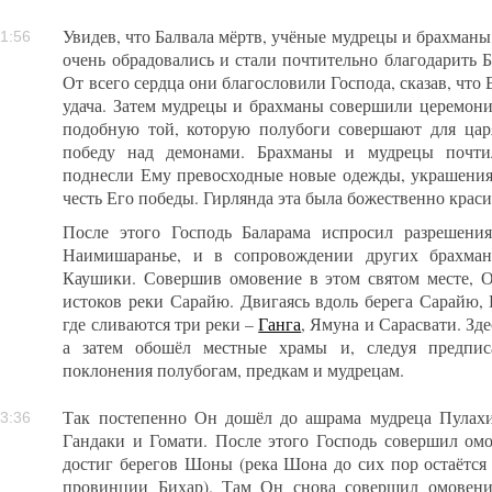
Увидев, что Балвала мёртв, учёные мудрецы и брахманы
1:56
очень обрадовались и стали почтительно благодарить 
От всего сердца они благословили Господа, сказав, что 
удача. Затем мудрецы и брахманы совершили церемон
подобную той, которую полубоги совершают для ца
победу над демонами. Брахманы и мудрецы почтил
поднесли Ему превосходные новые одежды, украшения 
честь Его победы. Гирлянда эта была божественно крас
После этого Господь Баларама испросил разрешени
Наимишаранье, и в сопровождении других брахман
Каушики. Совершив омовение в этом святом месте, 
истоков реки Сарайю. Двигаясь вдоль берега Сарайю, 
где сливаются три реки –
Ганга
, Ямуна и Сарасвати. Зд
а затем обошёл местные храмы и, следуя предпис
поклонения полубогам, предкам и мудрецам.
Так постепенно Он дошёл до ашрама мудреца Пулахи,
3:36
Гандаки и Гомати. После этого Господь совершил ом
достиг берегов Шоны (река Шона до сих пор остаётся
провинции Бихар). Там Он снова совершил омовени