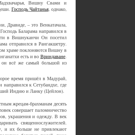
 Мадхвачарья, Вишну Свами и
деши.
Господь Чайтанья
, однако,
, Дравиде, – это Венкатачала,
 Господь Баларама направился в
пути в Вишнуканчи Он посетил
ама отправился в Рангакшетру.
том храме поклоняются Вишну в
нганатхи есть и во
Вриндаване
.
, он всё же самый большой из
торое время пришёл в Мадурай,
направился к Сетубандхе, где
вший Индию и Ланку (Цейлон).
естным жрецам-брахманам десять
еловек совершает паломничество
ов, украшения и одежду. В век
аривать священнослужителей.
у, и их больше не привлекают