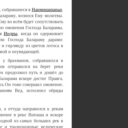
, собравшиеся в
Наимишараньи
,
Балараму, вознося Ему молитвы.
Ему во всём будет сопутствовать
ию омовения Господа Баларамы,
ря
Индры
, когда он одерживает
и Господа Балараму дарами:
и гирлянду из цветов лотоса в
ивой и неувядающей.
я у брахманов, собравшихся в
ов отправился на берег реки
Он продолжил путь и дошёл до
Баларама вскоре достиг Праяга,
есь Он тоже совершил омовение,
аниям Вед, исполнил обряды
 а оттуда направился к рекам
овение в реке Випаша и вскоре
 одной из самых больших рек в
е и традиционные ведические