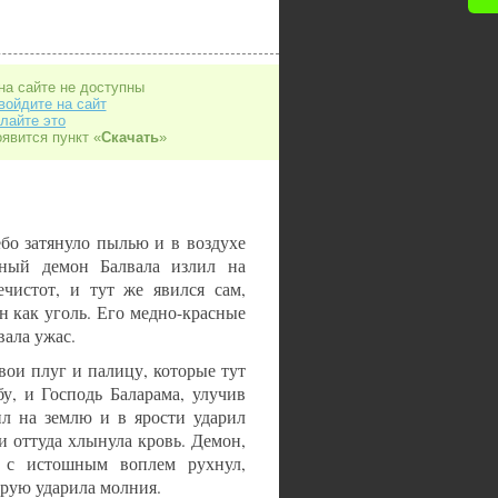
на сайте не доступны
войдите на сайт
лайте это
оявится пункт «
Скачать
»
бо затянуло пылью и в воздухе
обный демон Балвала излил на
чистот, и тут же явился сам,
н как уголь. Его медно-красные
вала ужас.
вои плуг и палицу, которые тут
у, и Господь Баларама, улучив
ил на землю и в ярости ударил
и оттуда хлынула кровь. Демон,
 с истошным воплем рухнул,
орую ударила молния.