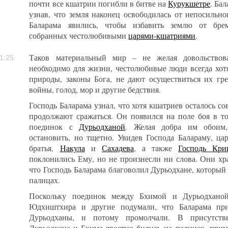
почти все кшатрии погибли в битве на
Курукшетре
. Ба
узнав, что земля наконец освободилась от непосильн
Баларама явились, чтобы избавить землю от бре
собранных честолюбивыми
царями-кшатриями
.
Таков материальный мир – не желая довольствова
1:25
необходимо для жизни, честолюбивые люди всегда хотя
природы, законы Бога, не дают осуществиться их гр
войны, голод, мор и другие бедствия.
Господь Баларама узнал, что хотя кшатриев осталось со
продолжают сражаться. Он появился на поле боя в то
поединок с
Дурьодханой
. Желая добра им обоим,
остановить, но тщетно. Увидев Господа Балараму, ца
братья,
Накула
и
Сахадева
, а также
Господь Кри
поклонились Ему, но не произнесли ни слова. Они хра
что Господь Баларама благоволил Дурьодхане, который 
палицах.
Поскольку поединок между Бхимой и Дурьодханой
Юдхиштхира и другие подумали, что Баларама при
Дурьодханы, и потому промолчали. В присутств
Дурьодхана и Бхима яростно бились на палицах, приме