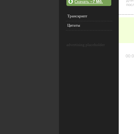
дли
Скачать
~7 Мб.
посл
Транскрипт
Цитаты
advertising placeholder
00:0