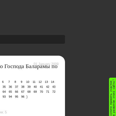
во Господа Баларамы по
01 January 2009
6
7
8
9
10
11
12
13
14
35
36
37
38
39
40
41
42
43
64
65
66
67
68
69
70
71
72
)
93
94
95
96
я: 5