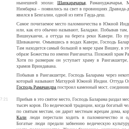
нынешней эпохи:
Шанкарачарья
, Рамануджачарья,
Нимбарка – появились на свет в провинциях Дравида-
явился в Бенгалии, одной из пяти Гауда-деш.
Самое почитаемое место паломничества в Южной Индии
или, как его обычно называют, Баладжи. Побывав там,
Вишнуканчи, а оттуда на берега реки Кавери. По 
Шиваканчи. Омывшись в водах Кавери, Господь Балар
Там находится самый большой в мире храм Вишну, в э
образе Божества по имени Ранганатха. Похожий храм Ра
Хотя по размерам он уступает храму в Рангакшетре
храмов Вриндавана.
Побывав в Рангакшетре, Господь Баларама через неко
который называют Матхурой Южной Индии. Оттуда Он 
Господь Рамачандра
построил каменный мост, соедини
Прибыв в это святое место, Господь Баларама раздал м
7:21
тысяч коров. По ведической традиции, когда богатый ч
по святым местам, он дарит местным жрецам дома, кор
Кали
люди перестали ходить в паломничество и од
Богатые люди предали забвению ведическую культур