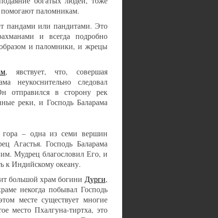
подаяние богатых людей, тоже
е помогают паломникам.
ют пандами или пандитами. Это
ахманами и всегда подробно
 образом и паломники, и жрецы
ам
, явствует, что, совершая
ма неукоснительно следовал
Он отправился в сторону рек
ные реки, и Господь Баларама
я гора – одна из семи вершин
ец Агастья. Господь Баларама
ним. Мудрец благословил Его, и
ть к Индийскому океану.
оит большой храм богини
Дурги
,
храме некогда побывал Господь
этом месте существует многие
ое место Пхалгуна-тиртха, это