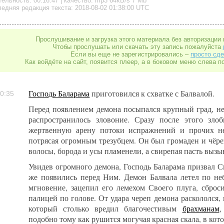
тельность:
00:16:47
| качество:
mp3
64kB/s
7 Mb
едняя редакция текста: 2018-08-02 01:38:00 UTC
Прослушивание и загрузка этого материала без авторизации 
Чтобы прослушать или скачать эту запись пожалуйста
Если вы еще не зарегистрировались –
просто сде
Как войдёте на сайт, появится плеер, а в боковом меню слева п
Господь Баларама
приготовился к схватке с Балвалой.
0:35
Перед появлением демона посыпался крупный град, не
распространилось зловоние. Сразу после этого зл
жертвенную арену потоки испражнений и прочих не
потрясая огромным трезубцем. Он был громаден и чёре
волосы, борода и усы пламенели, а свирепая пасть вызы
Увидев огромного демона, Господь Баларама призвал С
же появились перед Ним. Демон Балвала летел по неб
мгновение, зацепил его лемехом Своего плуга, сброс
палицей по голове. От удара череп демона раскололся, 
который столько вредил благочестивым
брахманам
,
подобно тому как рушится могучая красная скала, в кот