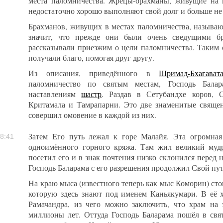
места паломничества. Жрецы-брахманы, живущие на 
недостаточно хорошо выполняют свой долг и больше н
Брахманов, живущих в местах паломничества, называ
значит, что прежде они были очень сведущими бр
рассказывали приезжим о цели паломничества. Таким
получали благо, помогая друг другу.
Из описания, приведённого в
Шримад-Бхагават
паломничество по святым местам, Господь Балара
наставлениям
шастр
. Раздав в Сетубандхе коров, 
Критамала и Тамрапарни. Это две знаменитые священ
совершил омовение в каждой из них.
Затем Его путь лежал к горе Малайя. Эта огромна
8:41
одноимённого горного кряжа. Там жил великий мудр
посетил его и в знак почтения низко склонился перед 
Господь Баларама с его разрешения продолжил Свой пу
На краю мыса (известного теперь как мыс Коморин) ст
которую здесь знают под именем Каньякумари. В её 
Рамачандра, из чего можно заключить, что храм на 
миллионы лет. Оттуда Господь Баларама пошёл в свят