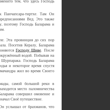
менито тем, что здесь Господь
к Панчапсара-тиртхе. Там Он
предписаниями Вед. Это также
у, поэтому Господь Баларама и
ам.
ле. Эта провинция до сих пор
ла. Посетив Кералу, Баларама
клоняются
Господу Шиве
. После
н окружённый водой. Побывав на
 Шурпарака. Господь Баларама
дья и некоторое время спустя
Рамачандра жил во время Своего
мады, самой большой реки в
находится место паломничества
Баларама совершил омовение и
 начал Своё путешествие.
 Он услышал от брахманов, что