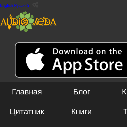
English
Русский
Главная
Блог
К
Цитатник
Книги