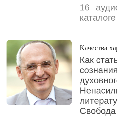
16 ауди
каталоге
Качества ха
Как стат
сознания
духовног
Ненасил
литерату
Свобода 