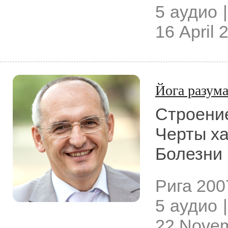
5 аудио |
16 April 
Йога разум
Строение
Черты ха
Болезни 
Рига
2007
5 аудио |
22 Novem