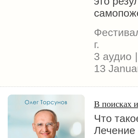
это резу
самопож
Фестива
г.
3 аудио |
13 Janua
В поисках и
Что тако
Лечение 