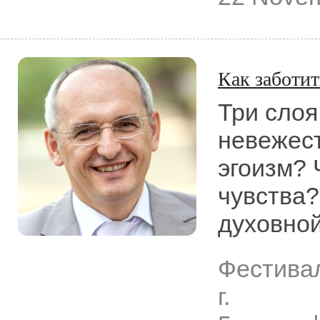
Как заботит
Три слоя
невежест
эгоизм? 
чувства?
духовной
Фестива
г.