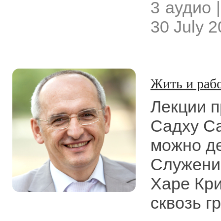
3 аудио |
30 July 
Жить и рабо
Лекции 
Садху Са
можно де
Служени
Харе Кр
сквозь г