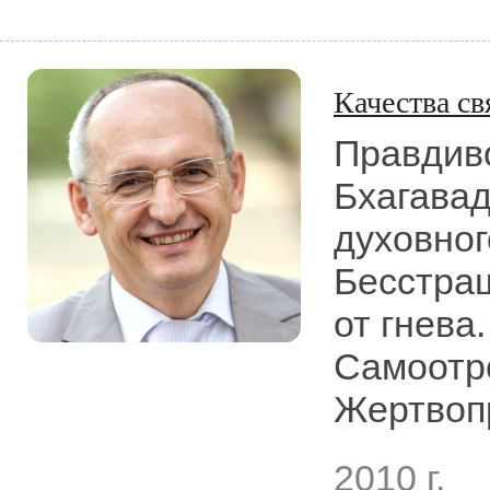
Качества св
Правдиво
Бхагавад
духовног
Бесcтраш
от гнева
Самоотр
Жертвоп
2010 г.