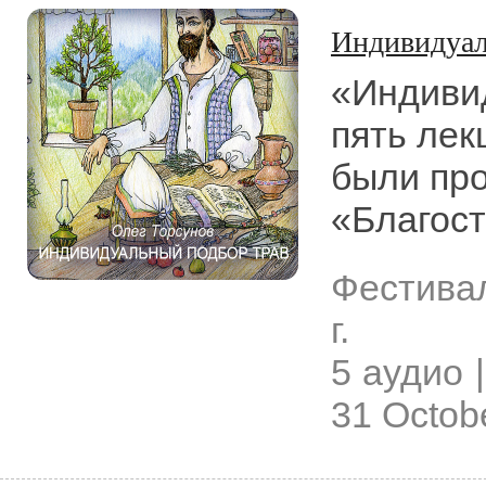
Индивидуал
«Индиви
пять лек
были пр
«Благост
Фестива
г.
5 аудио |
31 Octob