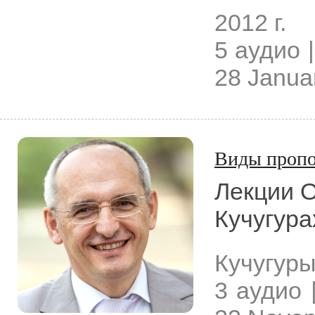
2012 г.
5 аудио |
28 Janua
Виды пропо
Лекции О
Кучугура
Кучугур
3 аудио |