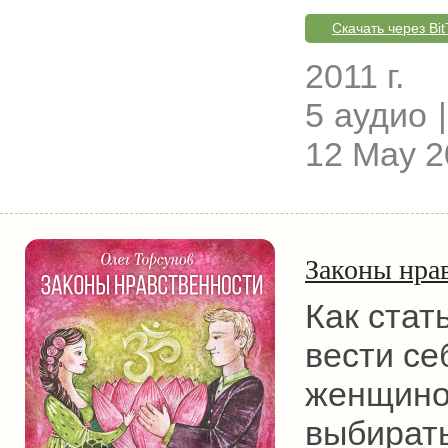
Скачать через Bit
2011 г.
5 аудио |
12 May 2
Законы нра
Как стат
вести се
женщино
выбирать