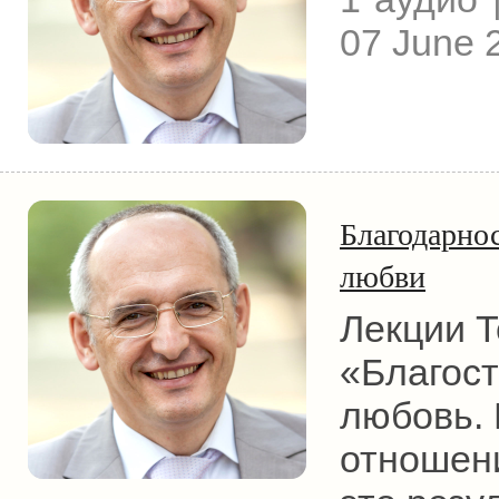
07 June 
Благодарнос
любви
Лекции Т
«Благост
любовь. 
отношени