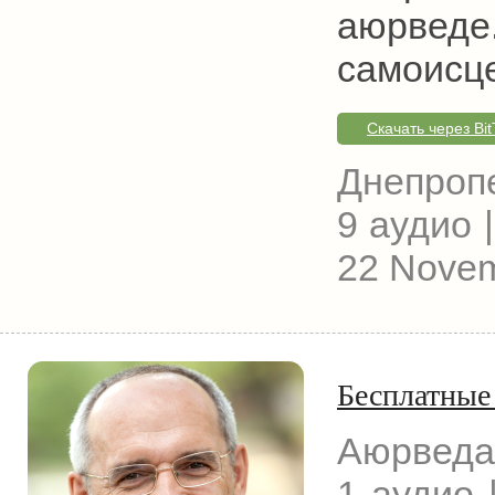
аюрведе
самоисце
Скачать через Bit
Днепроп
9 аудио |
22 Novem
Бесплатные
Аюрведа
1 аудио |