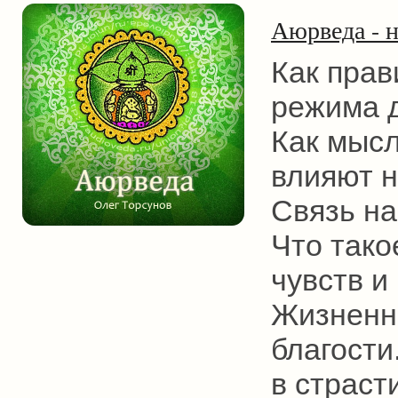
Аюрведа - н
Как прав
режима д
Как мысл
влияют н
Связь на
Что тако
чувств и
Жизненна
благости
в страст