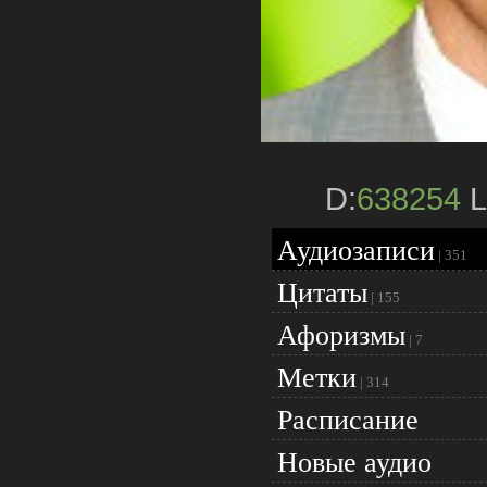
D:
638254
L
Аудиозаписи
|
351
Цитаты
|
155
Афоризмы
|
7
Метки
|
314
Расписание
Новые аудио