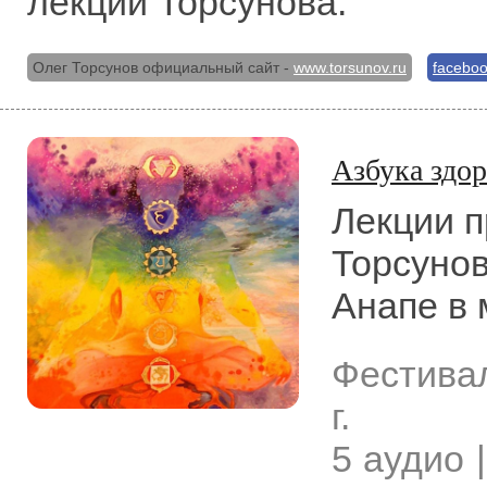
лекции Торсунова.
Олег Торсунов официальный сайт -
www.torsunov.ru
facebo
Азбука здо
Лекции 
Торсунов
Анапе в 
Фестива
г.
5 аудио |