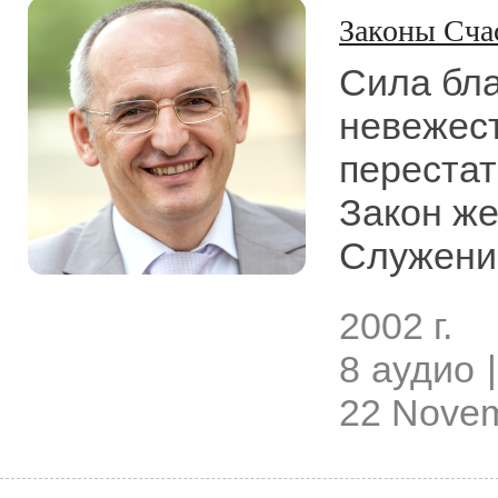
Законы Сча
Сила бла
невежест
перестат
Закон же
Служени
2002 г.
8 аудио |
22 Novem