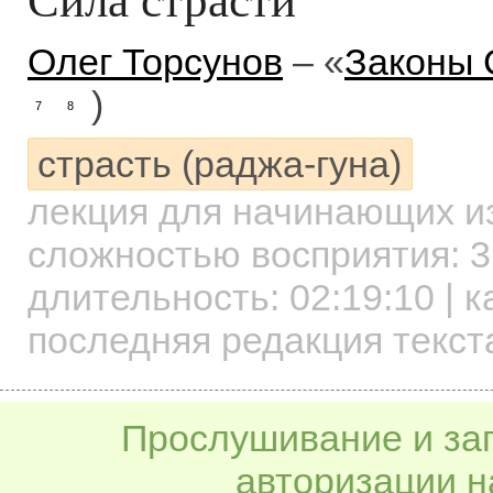
Олег Торсунов
– «
Законы 
)
7
8
страсть (раджа-гуна)
лекция для начинающих
и
сложностью восприятия: 3
длительность:
02:19:10
| к
последняя редакция текста
Прослушивание и заг
авторизации н