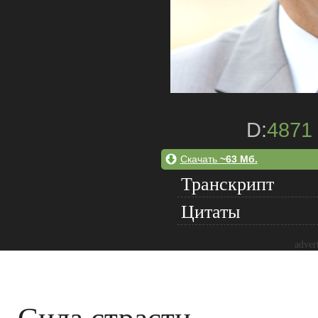
D:
4871
Скачать
~63 Мб.
Транскрипт
Цитаты
adver
Сила страсти