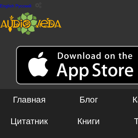
English
Русский
Главная
Блог
К
Цитатник
Книги