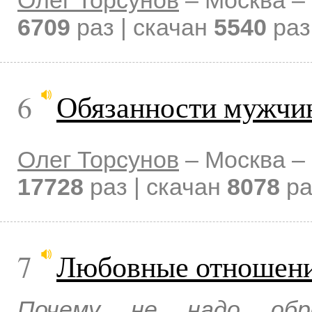
6709
раз | скачан
5540
раз
6
Обязанности мужчи
Олег Торсунов
–
Москва –
17728
раз | скачан
8078
ра
7
Любовные отношен
Почему не надо обр