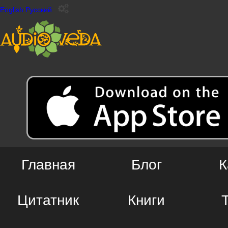
English
Русский
Главная
Блог
К
Цитатник
Книги