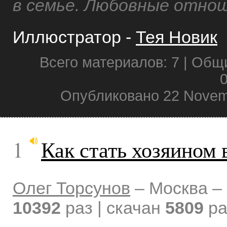
в семье. Любовные отнош
Иллюстратор -
Тея Новик
Всего материалов: 7 | Общ
0
Опубликовано 22 Novem
1
Как стать хозяином 
Олег Торсунов
–
Москва –
10392
раз | скачан
5809
ра