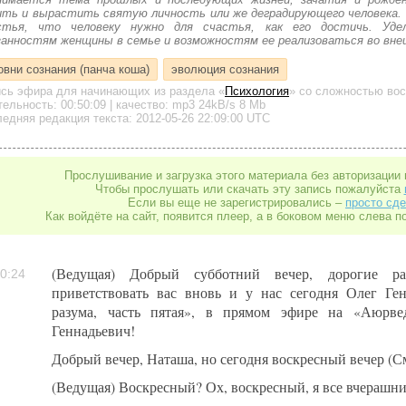
ить и вырастить святую личность или же деградирующего человека. 
стья, что человеку нужно для счастья, как его достичь. Уде
занностям женщины в семье и возможностям ее реализоваться во вн
овни сознания (панча коша)
эволюция сознания
ись эфира для начинающих
из раздела «
Психология
»
со сложностью вос
тельность:
00:50:09
| качество:
mp3
24kB/s
8 Mb
едняя редакция текста: 2012-05-26 22:09:00 UTC
Прослушивание и загрузка этого материала без авторизации 
Чтобы прослушать или скачать эту запись пожалуйста
Если вы еще не зарегистрировались –
просто сде
Как войдёте на сайт, появится плеер, а в боковом меню слева п
(Ведущая) Добрый субботний вечер, дорогие ра
0:24
приветствовать вас вновь и у нас сегодня Олег Ген
разума, часть пятая», в прямом эфире на «Аюрвед
Геннадьевич!
Добрый вечер, Наташа, но сегодня воскресный вечер (С
(Ведущая) Воскресный? Ох, воскресный, я все вчерашни