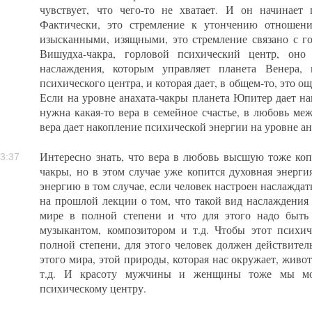
чувствует, что чего-то не хватает. И он начинает 
Фактически, это стремление к утончению отношени
изысканными, изящными, это стремление связано с г
Вишудха-чакра, горловой психический центр, оно
наслаждения, которым управляет планета Венера, 
психического центра, и которая дает, в общем-то, это о
Если на уровне анахата-чакры планета Юпитер дает нак
нужна какая-то вера в семейное счастье, в любовь м
вера дает накопление психической энергии на уровне ан
Интересно знать, что вера в любовь высшую тоже коп
3:37
чакры, но в этом случае уже копится духовная энерги
энергию в том случае, если человек настроен наслажда
на прошлой лекции о том, что такой вид наслаждения 
мире в полной степени и что для этого надо быть
музыкантом, композитором и т.д. Чтобы этот психич
полной степени, для этого человек должен действител
этого мира, этой природы, которая нас окружает, живот
т.д. И красоту мужчины и женщины тоже мы мож
психическому центру.