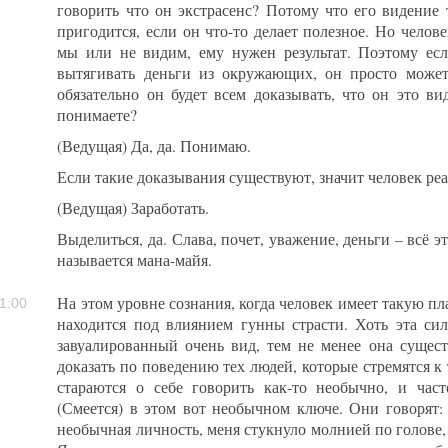
говорить что он экстрасенс? Потому что его видение 
пригодится, если он что-то делает полезное. Но челов
мы или не видим, ему нужен результат. Поэтому есл
вытягивать деньги из окружающих, он просто может 
обязательно он будет всем доказывать, что он это ви
понимаете?
(Ведущая) Да, да. Понимаю.
Если такие доказывания существуют, значит человек реа
(Ведущая) Заработать.
Выделиться, да. Слава, почет, уважение, деньги – всё 
называется мана-майя.
На этом уровне сознания, когда человек имеет такую п
1:00
находится под влиянием гунны страсти. Хоть эта сил
завуалированный очень вид, тем не менее она сущест
доказать по поведению тех людей, которые стремятся к 
стараются о себе говорить как-то необычно, и час
(Смеется) в этом вот необычном ключе. Они говорят: 
необычная личность, меня стукнуло молнией по голове,