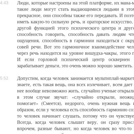
Люди, которые настроены на этой платформе, их мана-м
4:43
такие люди могут стать выдающимися людьми в это
прекрасное, они способны также его передавать. И поэт
иметь какую-то сильную речь, и ораторское искусство, 
другой функцией этого психического центра и дру
способность говорить, способность давать людям чт
ощущения, способность в гармонии находиться с о
совей речи. Вот это гармоничное взаимодействие ч
через речь находится на уровне вишудха-чакры, этого 
И если горловой психический центр осквернен 
зарабатывает деньги, это очень можно хорошо заметить.
Допустим, когда человек занимается мультиплай-марке
5:52
знаете, есть такая вещь, она всех излечивает, всем дает 
нее вообще невозможно жить, случайно ученые открыли
в этом случае звучат: «случайно открыли, неожид
помогает» (Смеется), недорого, очень нужная вещь 
образом, если у человека есть способность гармонию соз
то человек начинает слушать, потому что он чувствует
Всегда, когда человек слышит веру, он сразу прис
впрочем, разные бывают, но когда человек во что-то 