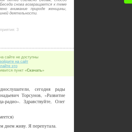
Беседа снова возвращается к теме
лено внимание природе женщины,
ешней деятельности.
приятия: 3
на сайте не доступны
войдите на сайт
лайте это
оявится пункт «
Скачать
»
диослушатели, сегодня рады
надьевич Торсунов, «Развитие
а-радио». Здравствуйте, Олег
меется)
м днем живу. Я перепутала.