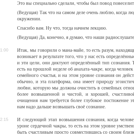
Это вы специально сделали, чтобы был повод повеселит
(Ведущая) Так что на самом деле очень люблю, когда л
окружении.
Спасибо вам. Ну что, тогда начнем лекцию.
(Ведущая) Да, конечно, я думаю, что наши радиослушат
Итак, мы говорили о мана-майе, то есть разум, находящ
1:00
возникает в результате того, что у нас есть определённ
и эти цели, они диктуют определённый тип сознания. Т
есть на прошлой неделе об анахата-чакре, когда челове
семейного счастья, и на этом уровне сознания он дейс
обычно, и эта платформа, она имеет природу эгоистич
любви, которую мы должны очистить в семейных отнош
более возвышенной и чистой, и хорошей, счастливой
очищения нам требуется более глубокое постижение эт
нам надо дальше возвышать своё сознание.
И следующий этап возвышения сознания, когда человек
2:15
уроне сердечной чакры, то есть на этом уровне умстве
быть счастливым просто совместившись со своим близ