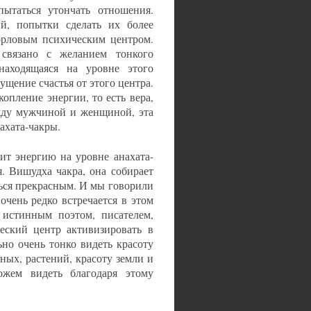
пытаться утончать отношения.
й, попытки сделать их более
орловым психическим центром.
 связано с желанием тонкого
находящаяся на уровне этого
щущение счастья от этого центра.
опление энергии, то есть вера,
ежду мужчиной и женщиной, эта
ахата-чакры.
ит энергию на уровне анахата-
я. Вишудха чакра, она собирает
ться прекрасным. И мы говорили
очень редко встречается в этом
 истинным поэтом, писателем,
еский центр активизировать в
ьно очень тонко видеть красоту
ных, растений, красоту земли и
ем видеть благодаря этому