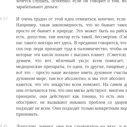
хочется слушать, особенно, если он говорит о том, в
зарабатывают деньги.
И очень трудно от этой идеи отвязаться, конечно, есл
6:57
Например, такая закономерность, что не бывает таког
просто не бывает в природе. Это может быть на райск
есть, допустим, там нектар есть такой, бессмертия. (С
нас такого нектара нет здесь. В предании говорится, чт
сих пор люди приходят туда в паломничество, чтобы оку
которые эти капли попали с высших планет. (Смеется)
думаем, что вот, яблочный уксус всем помогает, 
медицинские препараты, то одни, то другие, пищевые д
всё это – просто наше желание иметь духовное счасть
духовном мире, там все абсолютно, и мы этот абсолют
кажется, что это лекарство всем поможет. На самом де
они отличаются тем, что они мягко действуют, многим л
принципе, они действуют как тоники, то есть они
обостряют, не вызывают никаких проблем со здоров
подходят не всем. Они подходят только конкретным люд
принимать.
Допустим, тоники, они все сладковатые на вкус, и ч
8:41