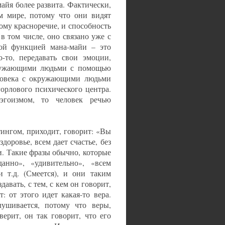
айя более развита. Фактически,
м мире, потому что они видят
ому красноречие, и способность
в том числе, оно связано уже с
гой функцией мана-майи – это
о-то, передавать свои эмоции,
кружающими людьми с помощью
еловека с окружающими людьми
горлового психического центра.
эгоизмом, то человек речью
тингом, приходит, говорит: «Вы
здоровье, всем дает счастье, без
. Такие фразы обычно, которые
анно», «удивительно», «всем
и т.д. (Смеется), и они таким
давать, с тем, с кем он говорит,
: от этого идет какая-то вера.
лушивается, потому что веры,
верит, он так говорит, что его