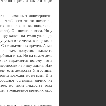
о что он верит. И так эти люди
и ты понимаешь закономерности.
о, чтоб всем что-то помогало,
их планетах, на высших, такие
меется). Он помогает всем. Но у
о пару капель на землю упало, до
нуться в те места, в те реки, в
. С незапамятных времен. А мы
или там, допустим, какие-то
обавки и т.д. Но на самом деле
е так выражается, потому что в
 переносим на нашу жизнь. Нам
ле, есть лекарства благостные,
юдям подходят, но не всем. И, в
 орошают организм, ничего не
ьем, но такие лекарства тоже
ям, в конкретное время их надо
аще всего подходят в утреннее