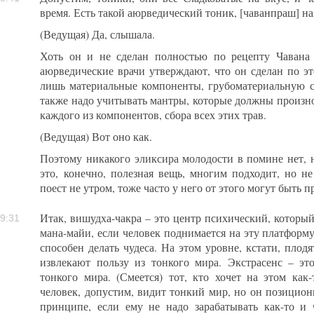
время. Есть такой аюрведический тоник, [чаванпраш] на
(Ведущая) Да, слышала.
Хоть он и не сделан полностью по рецепту Чавана 
аюрведические врачи утверждают, что он сделан по э
лишь материальные компоненты, грубоматериальную с
также надо учитывать мантры, которые должны произно
каждого из компонентов, сбора всех этих трав.
(Ведущая) Вот оно как.
Поэтому никакого эликсира молодости в помине нет, н
это, конечно, полезная вещь, многим подходит, но не
поест не утром, тоже часто у него от этого могут быть 
Итак, вишудха-чакра – это центр психический, который
9:31
мана-майи, если человек поднимается на эту платформу
способен делать чудеса. На этом уровне, кстати, плодя
извлекают пользу из тонкого мира. Экстрасенс – это
тонкого мира. (Смеется) тот, кто хочет на этом как
человек, допустим, видит тонкий мир, но он позиционир
принципе, если ему не надо зарабатывать как-то и 