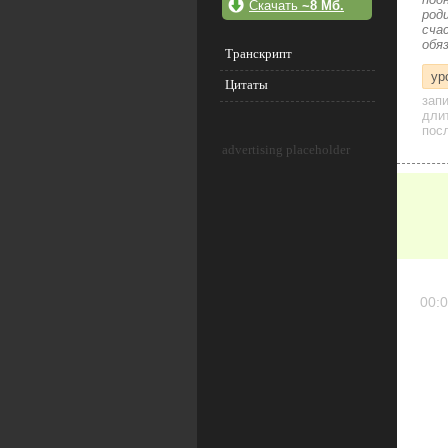
Скачать
~8 Мб.
род
сча
обя
Транскрипт
ур
Цитаты
зап
дли
посл
advertising placeholder
00:0