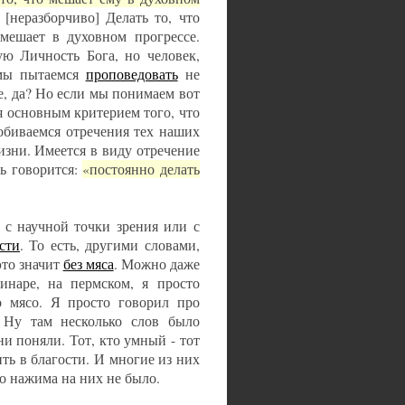
 [неразборчиво] Делать то, что
 мешает в духовном прогрессе.
ю Личность Бога, но человек,
 мы пытаемся
проповедовать
не
е, да? Но если мы понимаем вот
ся основным критерием того, что
добиваемся отречения тех наших
изни. Имеется в виду отречение
ь говорится:
«постоянно делать
м с научной точки зрения или с
сти
. То есть, другими словами,
это значит
без мяса
. Можно даже
инаре, на пермском, я просто
о мясо. Я просто говорил про
 Ну там несколько слов было
они поняли. Тот, кто умный - тот
ить в благости. И многие из них
го нажима на них не было.