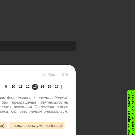
13 March 2010
)
9
10
11
12
13
14
15
16
ия деятельности - юкта-вайрагья.
без прекращения деятельности
ение и аскетизм. Отречение в йоге
века. От чего нельзя отрекаться.
ья)
преданное служение (сева)