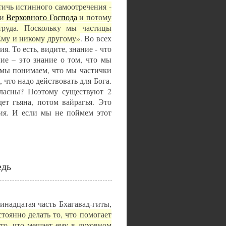
ичь истинного самоотречения -
ми
Верховного Господа
и потому
 труда. Поскольку мы частицы
Ему и никому другому»
. Во всех
. То есть, видите, знание - что
ние – это знание о том, что мы
 мы понимаем, что мы частички
 что надо действовать для Бога.
гласны? Поэтому существуют 2
дет гьяна, потом вайрагья. Это
ния. И если мы не поймем этот
едь
инадцатая часть Бхагавад-гиты,
тоянно делать то, что помогает
 то, что мешает ему в духовном