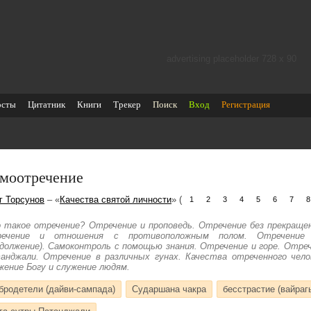
advertising placeholder 728 х 90
осты
Цитатник
Книги
Трекер
Поиск
Вход
Регистрация
моотречение
г Торсунов
– «
Качества святой личности
» (
1
2
3
4
5
6
7
8
 такое отречение? Отречение и проповедь. Отречение без прекращен
ечение и отношения с противоположным полом. Отречение 
одолжение). Самоконтроль с помощью знания. Отречение и горе. Отреч
анджали. Отречение в различных гунах. Качества отреченного чело
жение Богу и служение людям.
бродетели (дайви-сампада)
Сударшана чакра
бесстрастие (вайраг