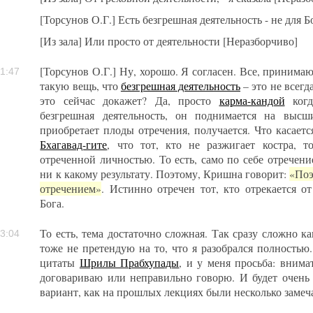
[Торсунов О.Г.] Есть безгрешная деятельность - не для Б
[Из зала] Или просто от деятельности [Неразборчиво]
[Торсунов О.Г.] Ну, хорошо. Я согласен. Все, принимаю
1:47
такую вещь, что
безгрешная деятельность
– это не всегда
это сейчас докажет? Да, просто
карма-кандой
когд
безгрешная деятельность, он поднимается на выс
приобретает плоды отречения, получается. Что касается
Бхагавад-гите
, что тот, кто не разжигает костра, т
отреченной личностью. То есть, само по себе отречение
ни к какому результату. Поэтому, Кришна говорит:
«Поэ
отречением»
. Истинно отречен тот, кто отрекается о
Бога.
То есть, тема достаточно сложная. Так сразу сложно ка
3:04
тоже не претендую на то, что я разобрался полностью
цитаты
Шрилы Прабхупады
, и у меня просьба: внимат
договариваю или неправильно говорю. И будет очень
вариант, как на прошлых лекциях были несколько замеч