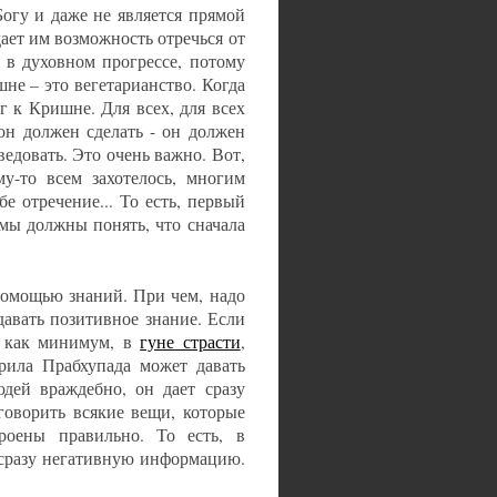
огу и даже не является прямой
 дает им возможность отречься от
у в духовном прогрессе, потому
не – это вегетарианство. Когда
г к Кришне. Для всех, для всех
 он должен сделать - он должен
едовать. Это очень важно. Вот,
у-то всем захотелось, многим
бе отречение... То есть, первый
мы должны понять, что сначала
помощью знаний. При чем, надо
 давать позитивное знание. Если
, как минимум, в
гуне страсти
,
рила Прабхупада может давать
юдей враждебно, он дает сразу
 говорить всякие вещи, которые
роены правильно. То есть, в
 сразу негативную информацию.