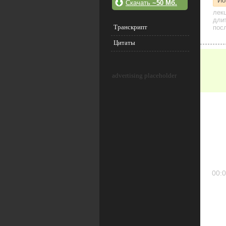
Йо
Скачать
~50 Мб.
лек
дли
Транскрипт
посл
Цитаты
advertising placeholder
00:0