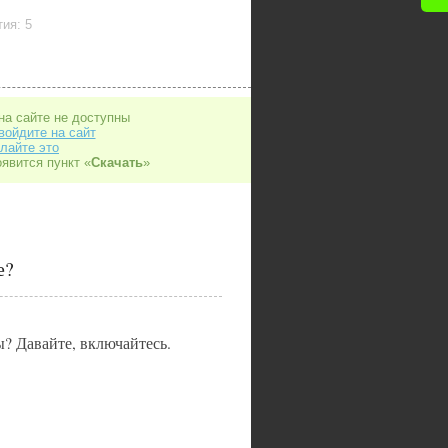
ия: 5
на сайте не доступны
войдите на сайт
лайте это
оявится пункт «
Скачать
»
е?
ы? Давайте, включайтесь.