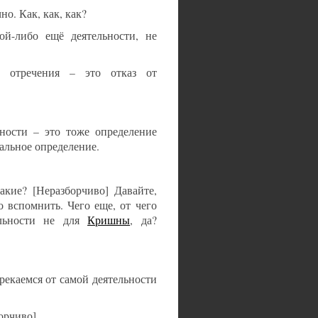
о. Как, как, как?
кой-либо ещё деятельности, не
 отречения – это отказ от
ьности – это тоже определение
альное определение.
акие? [Неразборчиво] Давайте,
 вспомнить. Чего еще, от чего
ельности не для
Кришны
, да?
трекаемся от самой деятельности
орчиво].