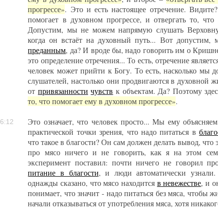
прогрессе»
. Это и есть настоящее отречение. Видите?
помогает в духовном прогрессе, и отвергать то, что
Допустим, мы не можем напрямую слушать Верховну
когда он встаёт на духовный путь... Вот допустим,
преданным
, да? И вроде бы, надо говорить им о Кришн
это определение отречения... То есть, отречение являет
человек может прийти к Богу. То есть, насколько мы 
слушателей, настолько они продвигаются в духовной ж
от
привязанности
чувств
к объектам. Да? Поэтому здес
то, что помогает ему в духовном прогрессе»
.
Это означает, что человек просто... Мы ему объясняе
6:12
практической точки зрения, что надо питаться в
благо
что такое в благости? Он сам должен делать вывод, что 
про мясо ничего и не говорить, как я на этом сем
эксперимент поставил: почти ничего не говорил пр
питание в благости
, и люди автоматически узнали.
однажды сказано, что мясо находится
в невежестве
, и 
понимает, что значит - надо питаться без мяса, чтобы ж
начали отказываться от употребления мяса, хотя никако