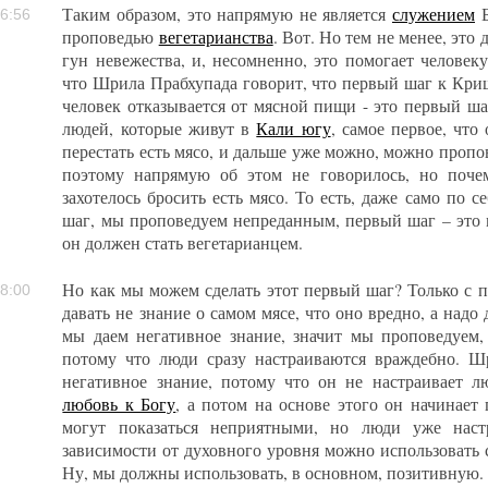
Таким образом, это напрямую не является
служением
Б
6:56
проповедью
вегетарианства
. Вот. Но тем не менее, это
гун невежества, и, несомненно, это помогает человек
что Шрила Прабхупада говорит, что первый шаг к Криш
человек отказывается от мясной пищи - это первый ша
людей, которые живут в
Кали югу
, самое первое, что
перестать есть мясо, и дальше уже можно, можно пропов
поэтому напрямую об этом не говорилось, но почем
захотелось бросить есть мясо. То есть, даже само по се
шаг, мы проповедуем непреданным, первый шаг – это 
он должен стать вегетарианцем.
Но как мы можем сделать этот первый шаг? Только с 
8:00
давать не знание о самом мясе, что оно вредно, а надо
мы даем негативное знание, значит мы проповедуем
потому что люди сразу настраиваются враждебно. Ш
негативное знание, потому что он не настраивает л
любовь к Богу
, а потом на основе этого он начинает
могут показаться неприятными, но люди уже наст
зависимости от духовного уровня можно использовать
Ну, мы должны использовать, в основном, позитивную.