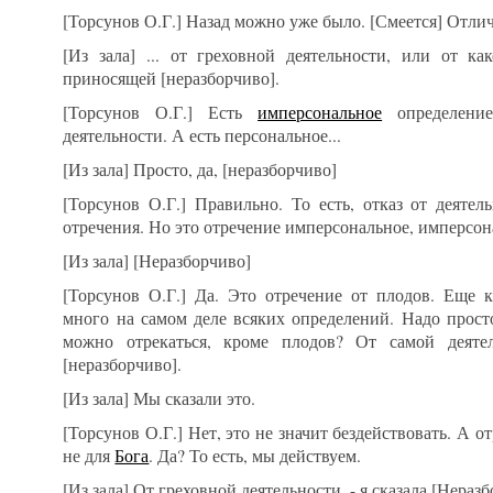
[Торсунов О.Г.] Назад можно уже было. [Смеется] Отличн
[Из зала] ... от греховной деятельности, или от ка
приносящей [неразборчиво].
[Торсунов О.Г.] Есть
имперсональное
определение
деятельности. А есть персональное...
[Из зала] Просто, да, [неразборчиво]
[Торсунов О.Г.] Правильно. То есть, отказ от деятел
отречения. Но это отречение имперсональное, имперсон
[Из зала] [Неразборчиво]
[Торсунов О.Г.] Да. Это отречение от плодов. Еще к
много на самом деле всяких определений. Надо просто
можно отрекаться, кроме плодов? От самой деят
[неразборчиво].
[Из зала] Мы сказали это.
[Торсунов О.Г.] Нет, это не значит бездействовать. А о
не для
Бога
. Да? То есть, мы действуем.
[Из зала] От греховной деятельности, - я сказала [Неразб