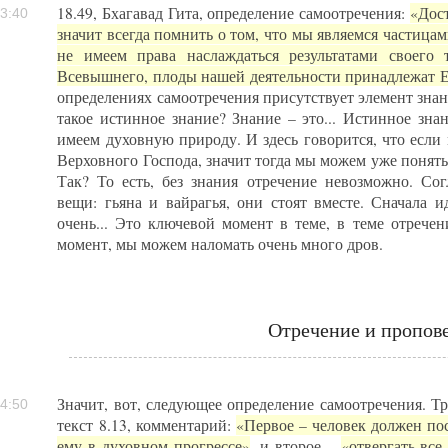
18.49, Бхагавад Гита, определение самоотречения:
«Дост
3:40
значит всегда помнить о том, что мы являемся частица
не имеем права наслаждаться результатами своего
Всевышнего, плоды нашей деятельности принадлежат 
определениях самоотречения присутствует элемент знания
такое истинное знание? Знание – это... Истинное зна
имеем духовную природу. И здесь говорится, что если
Верховного Господа, значит тогда мы можем уже понять,
Так? То есть, без знания отречение невозможно. Со
вещи: гьяна и вайрагья, они стоят вместе. Сначала и
очень... Это ключевой момент в теме, в теме отрече
момент, мы можем наломать очень много дров.
Отречение и пропов
Значит, вот, следующее определение самоотречения. Тр
4:50
текст 8.13, комментарий:
«Первое – человек должен пос
ему в духовном прогрессе»
, и второе –
«отвергать все