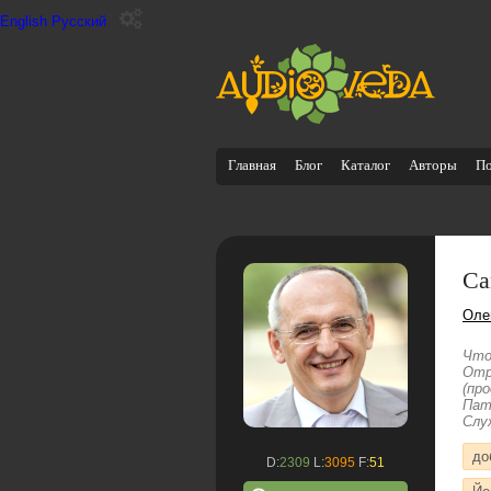
English
Русский
Главная
Блог
Каталог
Авторы
П
Са
Оле
Что
Отр
(пр
Пат
Слу
до
D:
2309
L:
3095
F:
51