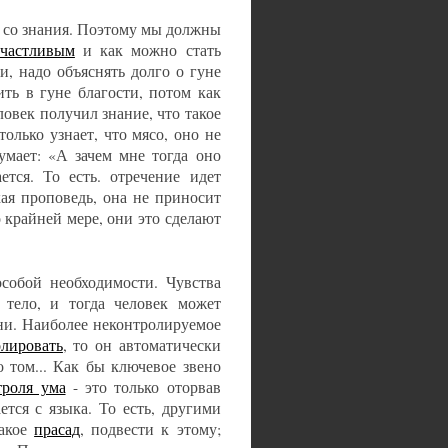
я со знания. Поэтому мы должны
счастливым
и как можно стать
и, надо объяснять долго о гуне
ить в гуне благости, потом как
еловек получил знание, что такое
только узнает, что мясо, оно не
думает: «А зачем мне тогда оно
тся. То есть. отречение идет
кая проповедь, она не приносит
 крайней мере, они это сделают
особой необходимости. Чувства
тело, и тогда человек может
ни. Наиболее неконтролируемое
олировать
, то он автоматически
о том... Как бы ключевое звено
троля ума
- это только оторвав
ется с языка. То есть, другими
такое
прасад
, подвести к этому;