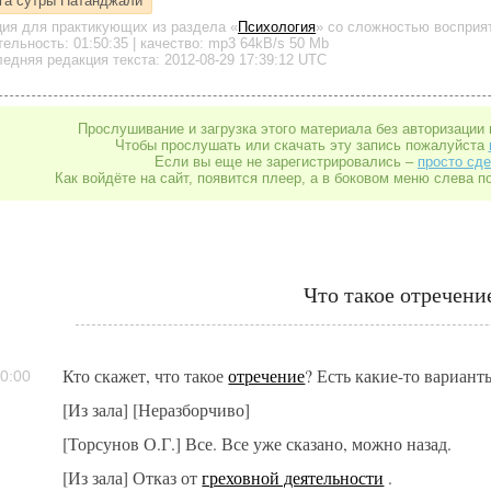
га сутры Патанджали
ция для практикующих
из раздела «
Психология
»
со сложностью восприят
тельность:
01:50:35
| качество:
mp3
64kB/s
50 Mb
едняя редакция текста: 2012-08-29 17:39:12 UTC
Прослушивание и загрузка этого материала без авторизации 
Чтобы прослушать или скачать эту запись пожалуйста
Если вы еще не зарегистрировались –
просто сде
Как войдёте на сайт, появится плеер, а в боковом меню слева п
Что такое отречени
Кто скажет, что такое
отречение
? Есть какие-то вариант
0:00
[Из зала] [Неразборчиво]
[Торсунов О.Г.] Все. Все уже сказано, можно назад.
[Из зала] Отказ от
греховной деятельности
.