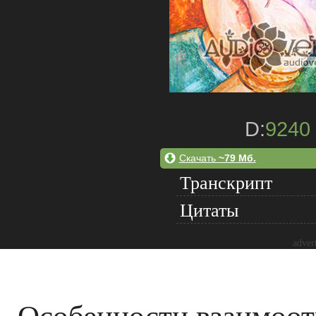
D:
9240
Скачать
~79 Мб.
Транскрипт
Цитаты
adver
Особенности взаимоо