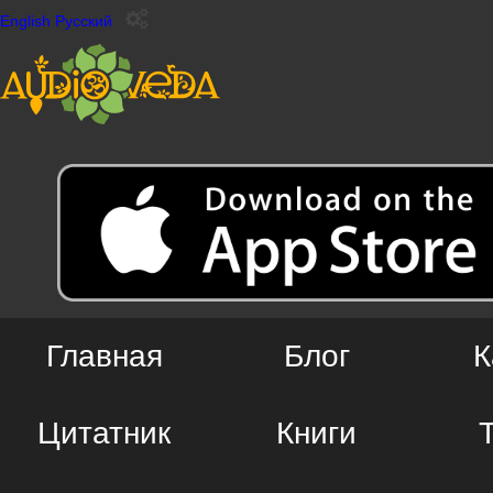
English
Русский
Главная
Блог
К
Цитатник
Книги