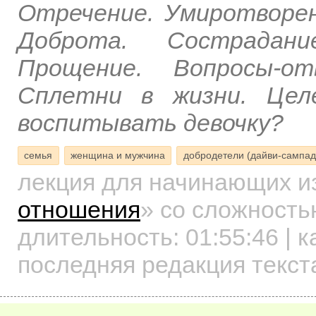
Отречение. Умиротворе
Доброта. Сострадани
Прощение. Вопросы-о
Сплетни в жизни. Цел
воспитывать девочку?
семья
женщина и мужчина
добродетели (дайви-сампад
лекция для начинающих
и
отношения
»
со сложностью
длительность:
01:55:46
| к
последняя редакция текста