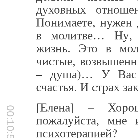
духовных отноше
Понимаете, нужен 
в молитве… Ну, 
жизнь. Это в мол
чистые, возвышенн
– душа)… У Вас 
счастья. И страх за
[Елена] – Хоро
00:10:58
пожалуйста, мне 
психотерапией?