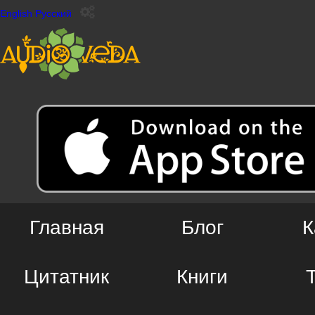
English
Русский
Главная
Блог
К
Цитатник
Книги