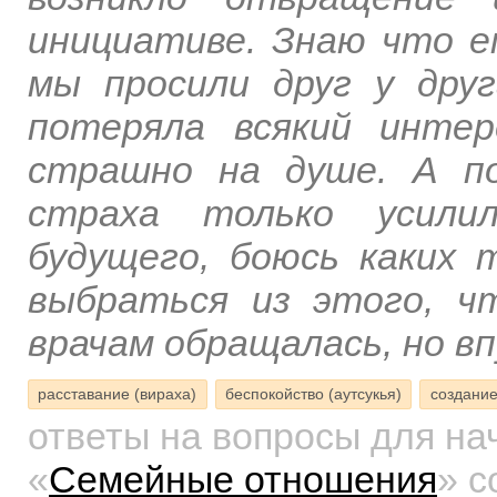
инициативе. Знаю что е
мы просили друг у дру
потеряла всякий инте
страшно на душе. А п
страха только усили
будущего, боюсь каких 
выбраться из этого, ч
врачам обращалась, но вп
расставание (вираха)
беспокойство (аутсукья)
создание
ответы на вопросы для н
«
Семейные отношения
»
с