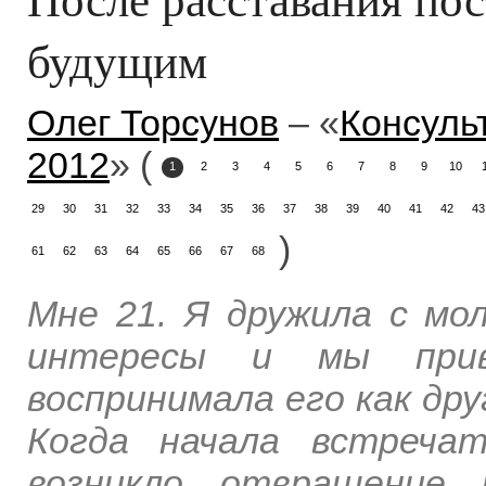
будущим
Олег Торсунов
– «
Консуль
2012
» (
1
2
3
4
5
6
7
8
9
10
29
30
31
32
33
34
35
36
37
38
39
40
41
42
43
)
61
62
63
64
65
66
67
68
Мне 21. Я дружила с мо
интересы и мы прив
воспринимала его как дру
Когда начала встреча
возникло отвращение