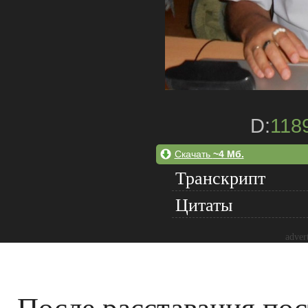
D:
118
Скачать
~4 Мб.
Транскрипт
Цитаты
adver
После расставания по