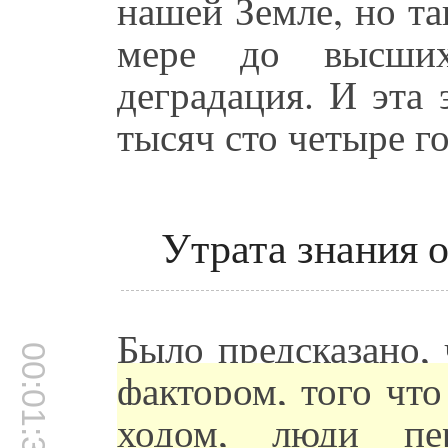
нашей Земле, но та
мере до высших
деградация. И эта 
тысяч сто четыре го
Утрата знания 
Было предсказано, 
00:01:36
фактором, того чт
ходом, люди пер