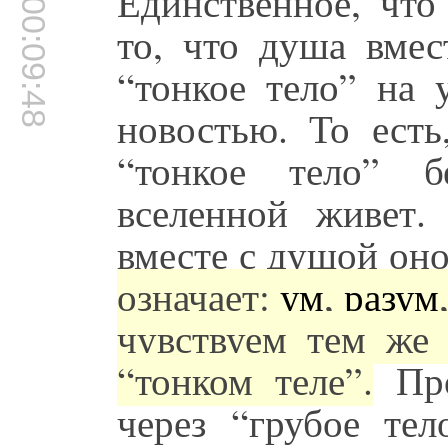
Единственное, что
00:09:48
то, что душа вмест
“тонкое тело” на 
новостью. То ест
“тонкое тело” б
вселенной живет.
вместе с душой оно
означает:
ум
,
разум
чувствуем тем же 
“тонком теле”.
Про
через “грубое тел