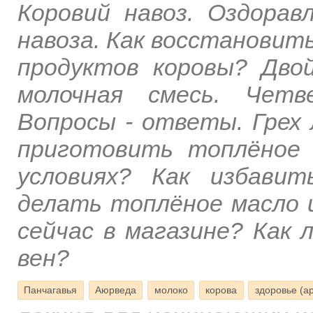
Коровий навоз. Оздорав
навоза. Как восстановит
продуктов коровы? Двой
молочная смесь. Четв
Вопросы - ответы. Грех 
приготовить топлёное 
условиях? Как избави
делать топлёное масло 
сейчас в магазине? Как 
вен?
Панчагавья
Аюрведа
молоко
корова
здоровье (ар