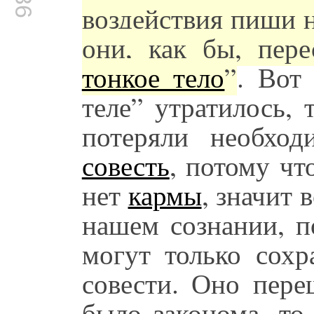
воздействия пищи н
они, как бы, пере
тонкое тело
”
. Вот
теле” утратилось,
потеряли необход
совесть
, потому чт
нет
кармы
, значит 
нашем сознании, п
могут только сохр
совести. Оно пере
было законома, то