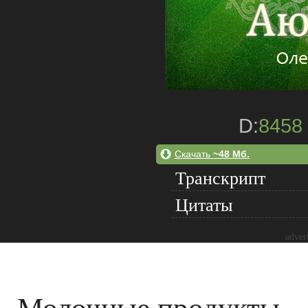
D:
8458
Скачать
~48 Мб.
Транскрипт
Цитаты
adver
Молочные продукты