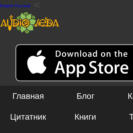
English
Русский
Главная
Блог
К
Цитатник
Книги