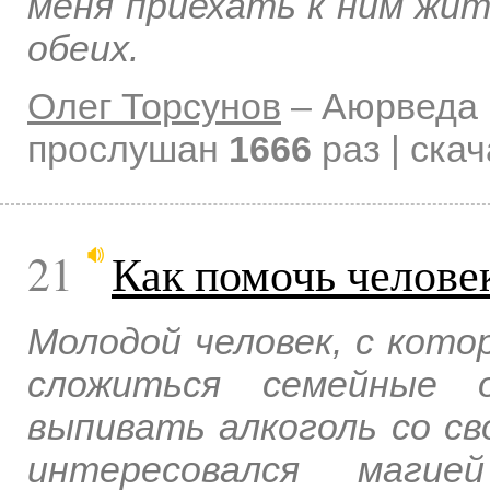
меня приехать к ним жи
обеих.
Олег Торсунов
–
Аюрведа 
прослушан
1666
раз | ска
21
Как помочь человек
Молодой человек, с кото
сложиться семейные о
выпивать алкоголь со св
интересовался магие