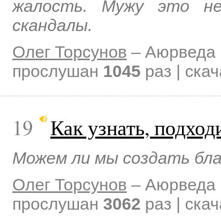
жалость. Мужу это не
скандалы.
Олег Торсунов
–
Аюрведа 
прослушан
1045
раз | ска
19
Как узнать, подход
Можем ли мы создать бл
Олег Торсунов
–
Аюрведа 
прослушан
3062
раз | ска