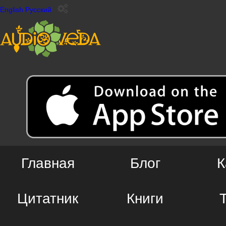
English
Русский
Главная
Блог
К
Цитатник
Книги