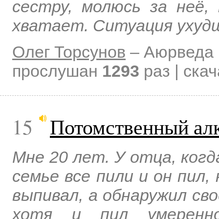
сестру, молюсь за неё,
хватает. Ситуация ухуд
Олег Торсунов
–
Аюрведа 
прослушан
1293
раз | ска
15
Потомственный ал
Мне 20 лет. У отца, когд
семье все пили и он пил,
выпивал, а обнаружил св
хотя и пил умеренно