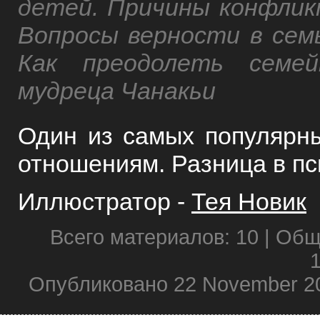
детей. Причины конфликт
Вопросы верности в семь
Как преодолеть семе
мудреца Чанакьи
Один из самых популярн
отношениям. Разница в п
Иллюстратор -
Тея Новик
Всего материалов: 10 | Об
1
Опубликовано 22 November 2