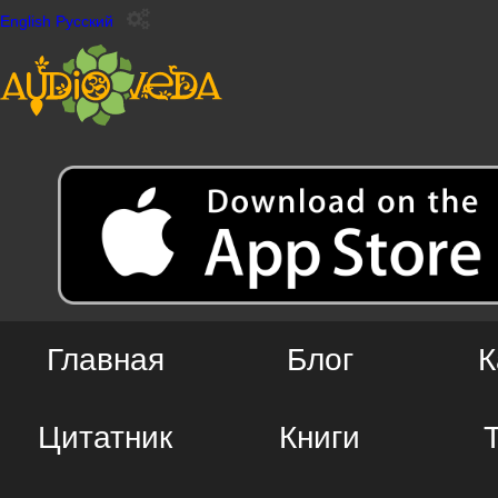
English
Русский
Главная
Блог
К
Цитатник
Книги