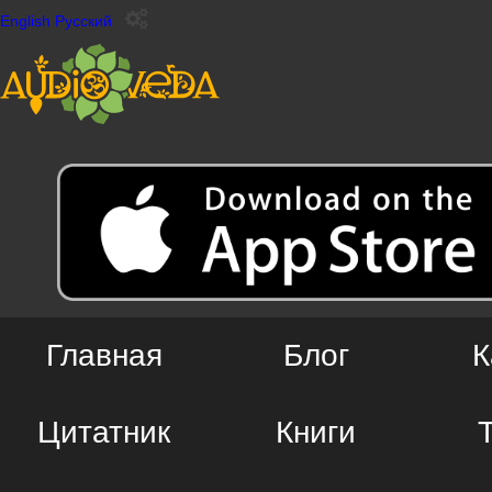
English
Русский
Главная
Блог
К
Цитатник
Книги