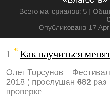
Всего материалов: 5 | Общ
0
Опубликовано 17 Apri
1
Как научиться менят
Олег Торсунов
–
Фестивал
2018
( прослушан
682
раз 
проверке