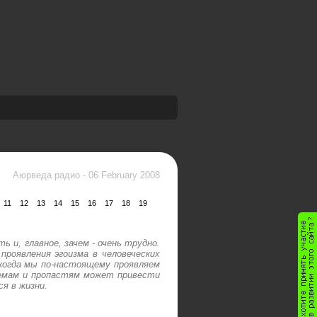
Аюрведа радио
-
06 February 2008
11
12
13
14
15
16
17
18
19
ь и, главное, зачем - очень трудно.
проявления эгоизма в человеческих
 когда мы по-настоящему проявляем
блемам и пропастям может привести
ся в жизни.