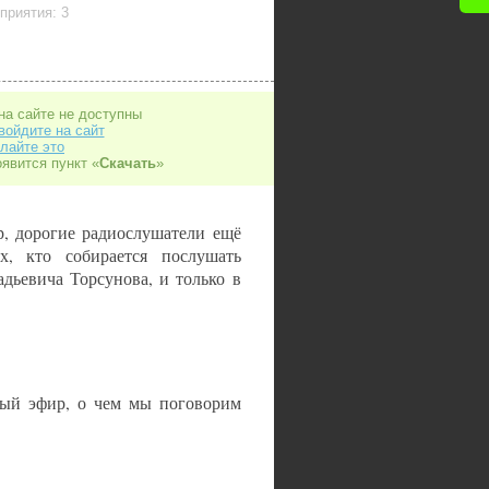
приятия: 3
на сайте не доступны
войдите на сайт
лайте это
оявится пункт «
Скачать
»
р, дорогие радиослушатели ещё
ех, кто собирается послушать
дьевича Торсунова, и только в
тый эфир, о чем мы поговорим