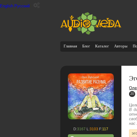
English
Русский
Главная
Блог
Каталог
Авторы
П
Эг
Оле
20
Цел
В д
отн
сво
нас
D:
3167
L:
3103
F:
117
эг