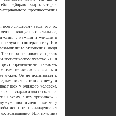
себя подбирают кадры, которые
материального противостояния
т всего лишьодну вещь, это то,
 меня не волнует все остальное,
допустим, у мужчин и женщин в
ловое чувство потерять силу. И в
е возвышенные отношения, люди
 То есть они становятся просто
ом эгоистическом чувстве «я» и
возраст определённый, и человек
 с этим человеком всю жизнь, и
 не нужен. Он не испытывает к
лодным по отношению к нему, и
вает шок у близкого человека,
века, я старался для него, я все
жен? Почему, в чем причина?» А
ежду мужчиной и женщиной могу
тобы испытать наслаждение от
ыстно, возвышенно. Или мужчина