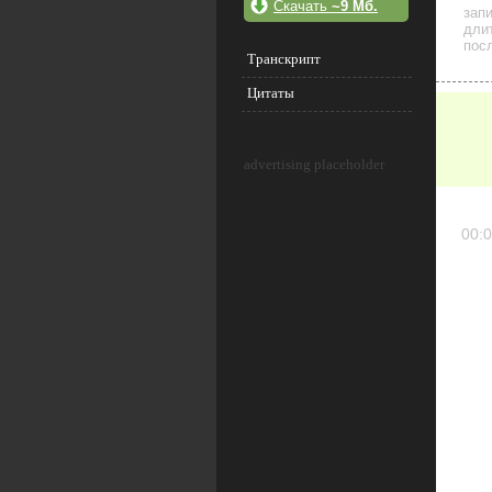
Скачать
~9 Мб.
зап
дли
посл
Транскрипт
Цитаты
advertising placeholder
00:0