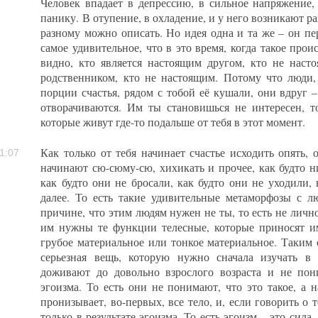
Человек впадает в депрессию, в сильное напряжение, 
панику. В отупение, в охладение, и у него возникают р
разному можно описать. Но идея одна и та же – он пе
самое удивительное, что в это время, когда такое прои
видно, кто является настоящим другом, кто не наст
родственником, кто не настоящим. Потому что люди,
порции счастья, рядом с тобой её кушали, они вдруг 
отворачиваются. Им ты становишься не интересен, т
которые живут где-то подальше от тебя в этот момент.
Как только от тебя начинает счастье исходить опять,
1:07
начинают сю-сюму-сю, хихикать и прочее, как будто н
как будто они не бросали, как будто они не уходили, 
далее. То есть такие удивительные метаморфозы с 
причине, что этим людям нужен не ты, то есть не личнос
им нужны те функции телесные, которые приносят им
грубое материальное или тонкое материальное. Таким 
серьезная вещь, которую нужно сначала изучать в
доживают до довольно взрослого возраста и не пон
эгоизма. То есть они не понимают, что это такое, а н
пронизывает, во-первых, все тело, и, если говорить о т
только в результате эгоизма. То есть эгоизм – это сила