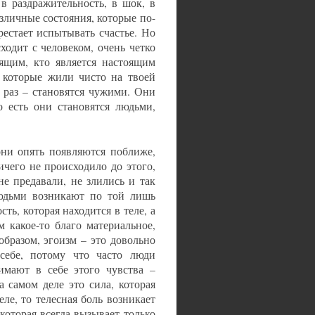
в раздражительность, в шок, в
азличные состояния, которые по-
рестает испытывать счастье. Но
сходит с человеком, очень четко
оящим, кто является настоящим
 которые жили чисто на твоей
– раз – становятся чужими. Они
о есть они становятся людьми,
 они опять появляются поближе,
ичего не происходило до этого,
не предавали, не злились и так
людьми возникают по той лишь
ть, которая находится в теле, а
 какое-то благо материальное,
образом, эгоизм – это довольно
 себе, потому что часто люди
имают в себе этого чувства –
а самом деле это сила, которая
еле, то телесная боль возникает
, которая всегда вызывает только