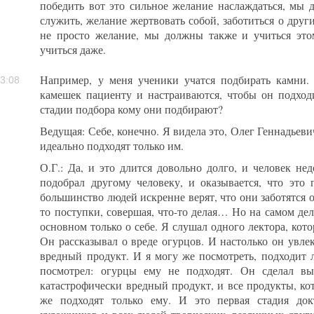
победить вот это сильное желание наслаждаться, мы 
служить, желание жертвовать собой, заботиться о друг
не просто желание, мы должны также и учиться это
учиться даже.
Например, у меня ученики учатся подбирать камни.
3:08
камешек пациенту и настраиваются, чтобы он подход
стадии подбора кому они подбирают?
Ведущая: Себе, конечно. Я видела это, Олег Геннадьеви
идеально подходят только им.
О.Г.: Да, и это длится довольно долго, и человек нед
подобрал другому человеку, и оказывается, что это 
большинство людей искренне верят, что они заботятся о
то поступки, совершая, что-то делая… Но на самом деле
основном только о себе. Я слушал одного лектора, ко
Он рассказывал о вреде огурцов. И настолько он увлек
вредный продукт. И я могу же посмотреть, подходит л
посмотрел: огурцы ему не подходят. Он сделал вы
катастрофически вредный продукт, и все продукты, ко
же подходят только ему. И это первая стадия докт