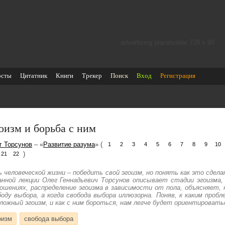
advertising placeholder 728 х 90
осты
Цитатник
Книги
Трекер
Поиск
Вход
Регистрация
оизм и борьба с ним
г Торсунов
– «
Развитие разума
» (
1
2
3
4
5
6
7
8
9
10
)
21
22
ь человеческой жизни – победить свой эгоизм, но понять как это сделат
анной лекции Олег Геннадьевич Торсунов описывает стадии эгоизма, 
ошениях, распределение эгоизма в зависимости от пола, объясняет,
боду выбора, а когда свобода выбора иллюзорна. Поняв, к каким про
 ложный эгоизм, и как с ним бороться, нам легче будет ориентировать
оизм
свобода выбора