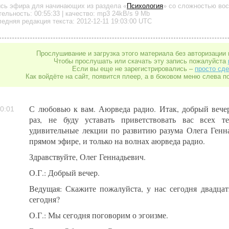
ись эфира для начинающих
из раздела «
Психология
»
со сложностью вос
тельность:
00:55:33
| качество:
mp3
24kB/s
9 Mb
едняя редакция текста: 2012-12-11 19:03:00 UTC
Прослушивание и загрузка этого материала без авторизации 
Чтобы прослушать или скачать эту запись пожалуйста
Если вы еще не зарегистрировались –
просто сде
Как войдёте на сайт, появится плеер, а в боковом меню слева п
С любовью к вам. Аюрведа радио. Итак, добрый вече
0:01
раз, не буду уставать приветствовать вас всех т
удивительные лекции по развитию разума Олега Генна
прямом эфире, и только на волнах аюрведа радио.
Здравствуйте, Олег Геннадьевич.
О.Г.: Добрый вечер.
Ведущая: Скажите пожалуйста, у нас сегодня двадца
сегодня?
О.Г.: Мы сегодня поговорим о эгоизме.