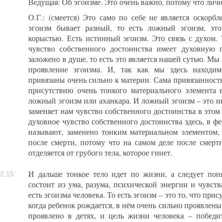
Ведущая: Об эгоизме. Это очень важно, потому что личн
О.Г.: (смеется) Это само по себе не является оскорб
эгоизм бывает разный, то есть ложный эгоизм, это
корыстью. Есть истинный эгоизм. Это связь с духом. 
чувство собственного достоинства имеет духовную п
заложено в душе, то есть это является нашей сутью. Мы
проявление эгоизма. И, так как мы здесь находи
привязаны очень сильно к материи. Сама привязанност
присутствию очень тонкого материального элемента 
ложный эгоизм или аханкара. И ложный эгоизм – это ни 
заменяет нам чувство собственного достоинства в этом 
духовное чувство собственного достоинства здесь, в ф
называют, заменено тонким материальном элементом,
после смерти, потому что на самом деле после смерти
отделяется от грубого тела, которое гниет.
И дальше тонкое тело идет по жизни, а следует поня
2:15
состоит из ума, разума, психической энергии и чувств
есть эгоизма человека. То есть эгоизм – это то, что пр
когда ребенок рождается, в нём очень сильно проявлены
проявлено в детях, и цель жизни человека – победи