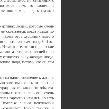
х специальностей, связанных с
ючается в том, что человек ни
н не может мир видеть глазами
картинах людей, которые очень
не скрывается, когда идешь по
: «Здесь этот художник вместо
нно, кто он сам тогда? Этот
 И так далее, это исторические
м, занимается психологией и он
ему относятся окружающие люди,
жающие люди, потому что он сам
ияет на наше отношение к жизни,
льно зависим в своем отношении
радания от какого-то объекта,
мужчины и женщины – они очень
есная гармония или нет. То есть
х, которые с ним психически
х совпадает. Точно так же и