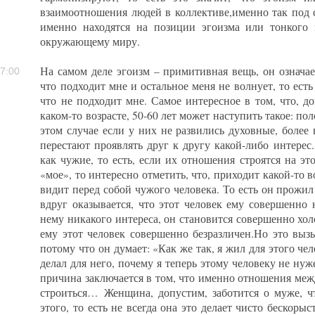
взаимоотношения людей в коллективе,именно так под 
именно находятся на позиции эгоизма или тонкого 
окружающему миру.
На самом деле эгоизм – примитивная вещь, он означае
7:00
что подходит мне и остальное меня не волнует, то есть
что не подходит мне. Самое интересное в том, что, 
каком-то возрасте, 50-60 лет может наступить такое: по
этом случае если у них не развились духовные, боле
перестают проявлять друг к другу какой-либо интерес.
как чужие, то есть, если их отношения строятся на эт
«мое», то интересно отметить, что, приходит какой-то 
видит перед собой чужого человека. То есть он прожил
вдруг оказывается, что этот человек ему совершенно
нему никакого интереса, он становится совершенно хо
ему этот человек совершенно безразличен.Но это вызы
потому что он думает: «Как же так, я жил для этого чело
делал для него, почему я теперь этому человеку не ну
причина заключается в том, что именно отношения м
строиться… Женщина, допустим, заботится о муже, ч
этого, то есть не всегда она это делает чисто бескор