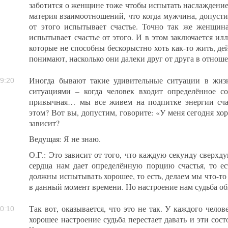
заботится о женщине тоже чтобы испытать наслаждение,
материя взаимоотношений, что когда мужчина, допусти
от этого испытывает счастье. Точно так же женщина
испытывает счастье от этого. И в этом заключается илл
которые не способны бескорыстно хоть как-то жить, дей
понимают, насколько они далеки друг от друга в отноше
Иногда бывают такие удивительные ситуации в жиз
9:20
ситуациями – когда человек входит определённое со
привычная… мы все живем на подпитке энергии сча
этом? Вот вы, допустим, говорите: «У меня сегодня хор
зависит?
Ведущая: Я не знаю.
О.Г.: Это зависит от того, что каждую секунду сверхду
сердца нам дает определённую порцию счастья, то ес
должны испытывать хорошее, то есть, делаем мы что-то
в данный момент времени. Но настроение нам судьба об
Так вот, оказывается, что это не так. У каждого челов
0:10
хорошее настроение судьба перестает давать и эти сос