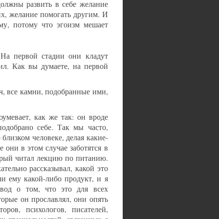
должны развить в себе желание
их, желание помогать другим. И
му, потому что эгоизм мешает
 На первой стадии они кладут
ил. Как вы думаете, на первой
ч, все камни, подобранные ими,
оумевает, как же так: он вроде
подобрано себе. Так мы часто,
 близком человеке, делая какие-
 они в этом случае заботятся в
торый читал лекцию по питанию.
ательно рассказывал, какой это
и ему какой-либо продукт, и я
вод о том, что это для всех
торые он прославлял, они опять
оров, психологов, писателей,