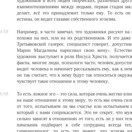
художников и всех людей творческих, различных други
взаимоотношениями между людьми, первая стадия закл
делает, всё это принадлежит только ему. То есть о
истины, он видит глазами собственного эгоизма.
Например, я часто замечал, что художники рисуют на 
4:58
похожи на них, или на их родственников. И это даже 
Третьяковской галерее, специалист говорит, допустим
Марии Магдалины нарисовал свою жену». Естестве
художник выступает в роли Иисуса Христа, получается.
факты, многие люди, психологи часто, человек,допусти
видит человека и начинает рассказывать ему, как к н
он так считает, что к нему будут так относиться окру
чувствует такое отношение к этому человеку.
То есть ложное эго – это сила, которая очень жестко вл
5:58
на наше отношение к этому миру, то есть мы очень си
от того, испытываем ли мы счастье или испытываем ст
который с нами соприкасается. Это не секрет, что 
сильно зависят в отношениях от того, есть ли у них тел
начальник подбирает к себе сотрудниц всегда те
гармонизируют, то есть это значит, что эгоизм и