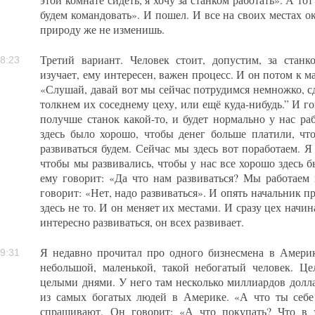
этой комнате сидеть, я хочу за станком работать». А то
будем командовать». И пошел. И все на своих местах 
природу же не изменишь.
Третий вариант. Человек стоит, допустим, за станко
8:23
изучает, ему интересен, важен процесс. И он потом к м
«Слушай, давай вот мы сейчас потрудимся немножко, с
толкнем их соседнему цеху, или ещё куда-нибудь.” И г
получше станок какой-то, и будет нормально у нас ра
здесь было хорошо, чтобы денег больше платили, чт
развиваться будем. Сейчас мы здесь вот поработаем. Я
чтобы мы развивались, чтобы у нас все хорошо здесь б
ему говорит: «Да что нам развиваться? Мы работаем 
говорит: «Нет, надо развиваться». И опять начальник пр
здесь не то. И он меняет их местами. И сразу цех начин
интересно развиваться, он всех развивает.
Я недавно прочитал про одного бизнесмена в Америк
9:31
небольшой, маленькой, такой небогатый человек. Це
целыми днями. У него там несколько миллиардов долла
из самых богатых людей в Америке. «А что ты себе
спрашивают. Он говорит: «А что покупать? Что в 