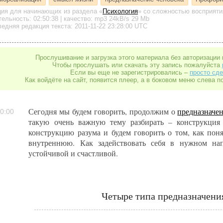
ция для начинающих
из раздела «
Психология
»
со сложностью восприяти
тельность:
02:50:38
| качество:
mp3
24kB/s
29 Mb
едняя редакция текста: 2011-11-22 23:28:00 UTC
Прослушивание и загрузка этого материала без авторизации 
Чтобы прослушать или скачать эту запись пожалуйста
Если вы еще не зарегистрировались –
просто сде
Как войдёте на сайт, появится плеер, а в боковом меню слева п
Сегодня мы будем говорить, продолжим о
предназначе
0:00
такую очень важную тему разбирать – конструкци
конструкцию разума и будем говорить о том, как пон
внутреннюю. Как задействовать себя в нужном на
устойчивой и счастливой.
Четыре типа предназначени