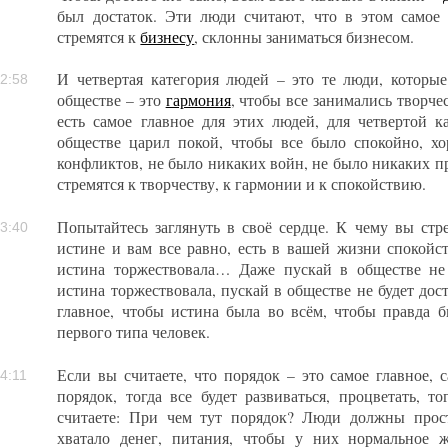
был достаток. Эти люди считают, что в этом самое 
стремятся к
бизнесу
, склонны заниматься бизнесом.
И четвертая категория людей – это те люди, которые
2:58
обществе – это
гармония
, чтобы все занимались творче
есть самое главное для этих людей, для четвертой 
обществе царил покой, чтобы все было спокойно, х
конфликтов, не было никаких войн, не было никаких п
стремятся к творчеству, к гармонии и к спокойствию.
Попытайтесь заглянуть в своё сердце. К чему вы стр
3:40
истине и вам все равно, есть в вашей жизни спокойст
истина торжествовала… Даже пускай в обществе не 
истина торжествовала, пускай в обществе не будет дост
главное, чтобы истина была во всём, чтобы правда б
первого типа человек.
Если вы считаете, что порядок – это самое главное, 
4:11
порядок, тогда все будет развиваться, процветать, т
считаете: При чем тут порядок? Люди должны прос
хватало денег, питания, чтобы у них нормальное 