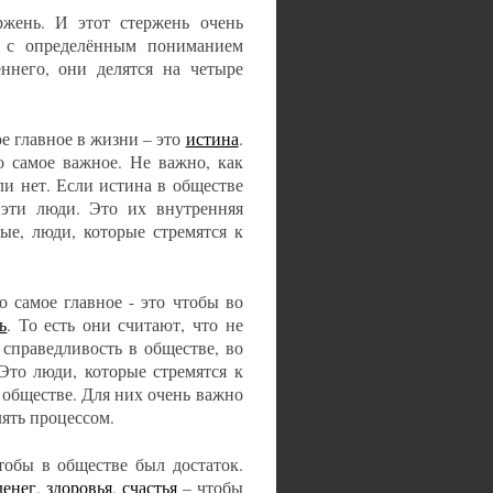
ржень. И этот стержень очень
, с определённым пониманием
ннего, они делятся на четыре
ое главное в жизни – это
истина
.
о самое важное. Не важно, как
ли нет. Если истина в обществе
т эти люди. Это их внутренняя
ые, люди, которые стремятся к
о самое главное - это чтобы во
ь
. То есть они считают, что не
 справедливость в обществе, во
Это люди, которые стремятся к
 обществе. Для них очень важно
лять процессом.
тобы в обществе был достаток.
денег
,
здоровья
,
счастья
– чтобы