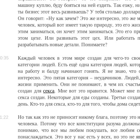
машину куплю, буду бояться на ней ездить. Так езжу, ни
ты бизнес этот весь развиваешь? У тебя столько долларо
Он говорит: «Ну как зачем? Это же интересно, это же м
человек, который вот имеет такую природу, это его жиз
этим заниматься, он хочет этим заниматься. Это его пр
этом цехе. Или развивать этот цех. Или работать 
разрабатывать новые детали. Понимаете?
Каждый человек в этом мире создан для чего-то сво
0:35
категории людей. Есть ещё одна категория людей, кот
на работу и балду начинают гонять. Я не знаю, что
интересно. Это пятая категория – неудачников. Людей,
жизни применить. Они не понимают, в чем их счастье
создан для
секса
. Мне вот это нравится. Может мне п
секса создан. Некоторые для еды созданы. Третьи созда
день. Кто-то для секса, кто-то для того, чтобы дома сидет
Но так как это не приносит никому блага, поэтому это 
1:22
человека. Потому что все конституции разума должны
понимаю, что все мы любим покушать, все любим се
понаслаждаться. Это все у нас есть у всех, но это не 