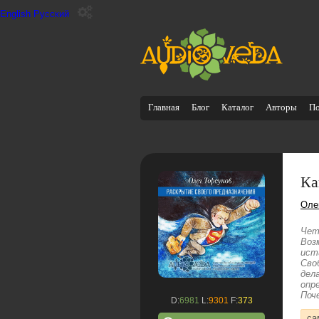
English
Русский
Главная
Блог
Каталог
Авторы
П
Ка
Оле
Чет
Воз
ист
Сво
дел
опр
Поч
D:
6981
L:
9301
F:
373
са