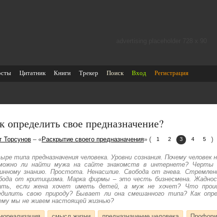
advertising placeholder 728 х 90
осты
Цитатник
Книги
Трекер
Поиск
Вход
Регистрация
к определить свое предназначение?
г Торсунов
– «
Раскрытие своего предназначения
» (
)
1
2
3
4
5
ыре типа предназначения человека. Уровни сознания. Почему человек 
можно ли найти мужа на сайте знакомств в интернете? Черты 
инному знанию. Простота. Ненасилие. Свобода от гнева. Стремлен
бода от критицизма. Марка фирмы – это честь бизнесмена. Жаднос
ать, если жена хочет иметь детей, а муж не хочет? Что прои
едилить свою природу? Бывает ли она смешанного типа? Как опре
ему мы не живем настоящей жизнью?
мореализация
смысл жизни
предназначение человека
Профори