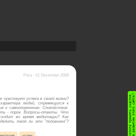
Рига
-
01 December 2008
не чувствует успеха в своей жизни?
характера людей, стремящихся к
ие к самоотречению. Спокойствие.
ть - порок. Вопросы-ответы. Что
сходит во время медитации? Как
делить твоя ли это "половинка"?
ентация
успех