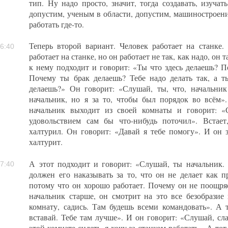
тип. Ну надо просто, значит, тогда создавать, изучат
допустим, ученым в области, допустим, машиностроени
работать где-то.
Теперь второй вариант. Человек работает на станке.
6:40
работает на станке, но он работает не так, как надо, он 
к нему подходит и говорит: «Ты что здесь делаешь? П
Почему ты брак делаешь? Тебе надо делать так, а т
делаешь?» Он говорит: «Слушай, ты, что, начальник
начальник, но я за то, чтобы был порядок во всём»
начальник выходит из своей комнаты и говорит: «
удовольствием сам бы что-нибудь поточил». Встает
халтурил. Он говорит: «Давай я тебе помогу». И он за
халтурит.
А этот подходит и говорит: «Слушай, ты начальник.
7:40
должен его наказывать за то, что он не делает как п
потому что он хорошо работает. Почему он не поощря
начальник старше, он смотрит на это все безобразие
комнату, садись. Там будешь всеми командовать». А 
вставай. Тебе там лучше». И он говорит: «Слушай, сла