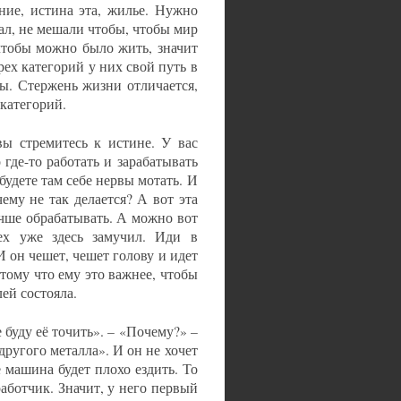
ние, истина эта, жилье. Нужно
ал, не мешали чтобы, чтобы мир
чтобы можно было жить, значит
рех категорий у них свой путь в
лы. Стержень жизни отличается,
 категорий.
вы стремитесь к истине. У вас
 где-то работать и зарабатывать
будете там себе нервы мотать. И
ему не так делается? А вот эта
учше обрабатывать. А можно вот
ех уже здесь замучил. Иди в
И он чешет, чешет голову и идет
тому что ему это важнее, чтобы
ей состояла.
е буду её точить». – «Почему?» –
 другого металла». И он не хочет
 машина будет плохо ездить. То
работчик. Значит, у него первый