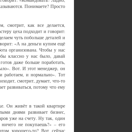
т говорит: «Командовать? Ладно,
оказываются. Понимаете? Просто
м, смотрит, как все делается,
астеру цеха подходит и говорит:
делаем чуть побольше деталей и
оворит: «А на деньги купим ещё
бота организована. Чтобы у нас
обы классно у нас было, давай
 готов даже больше поработать,
ыло». Вот. И этот менеджер, он
и работаем, и нормально». Тот
иходит, смотрит, думает, что-то
ает развиваться, потому что ему
е. Он живёт в такой квартире
лыми днями развивает бизнес,
ров уже на счету. Ну так, один
 ничего не покупаешь?» – его
этом хорошего-то? Вот сейчас