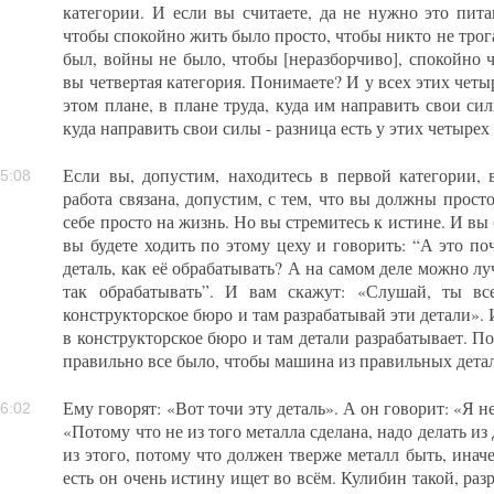
категории. И если вы считаете, да не нужно это пита
чтобы спокойно жить было просто, чтобы никто не трог
был, войны не было, чтобы [неразборчиво], спокойно 
вы четвертая категория. Понимаете? И у всех этих четы
этом плане, в плане труда, куда им направить свои си
куда направить свои силы - разница есть у этих четырех
Если вы, допустим, находитесь в первой категории, 
5:08
работа связана, допустим, с тем, что вы должны просто
себе просто на жизнь. Но вы стремитесь к истине. И вы 
вы будете ходить по этому цеху и говорить: “А это поч
деталь, как её обрабатывать? А на самом деле можно л
так обрабатывать”. И вам скажут: «Слушай, ты вс
конструкторское бюро и там разрабатывай эти детали». 
в конструкторское бюро и там детали разрабатывает. По
правильно все было, чтобы машина из правильных детал
Ему говорят: «Вот точи эту деталь». А он говорит: «Я н
6:02
«Потому что не из того металла сделана, надо делать из
из этого, потому что должен тверже металл быть, иначе
есть он очень истину ищет во всём. Кулибин такой, раз