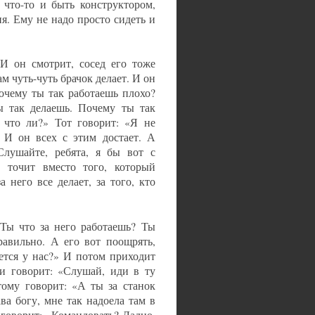
ь что-то и быть конструктором,
я. Ему не надо просто сидеть и
 И он смотрит, сосед его тоже
там чуть-чуть брачок делает. И он
очему ты так работаешь плохо?
ы так делаешь. Почему ты так
 что ли?» Тот говорит: «Я не
. И он всех с этим достает. А
Слушайте, ребята, я бы вот с
, точит вместо того, который
 него все делает, за того, кто
 Ты что за него работаешь? Ты
равильно. А его вот поощрять,
ется у нас?» И потом приходит
 и говорит: «Слушай, иди в ту
тому говорит: «А ты за станок
ва богу, мне так надоела там в