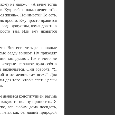
кому не надо». - «А зачем тогда
в. Куда тебе столько денег-то?».
оя жизнь». Понимаете? То есть,
нь просто. Ему просто нравится
ирода, допустим, командовать в
просто там. Или ему нравится
его. Вот есть четыре основные
орые балду гоняют. Ну приходят
 они там делают. Им ничего не
 которые не знают, куда себя в
 заключается. Они говорят: “Я
ойти осеменять там всех?” Для
ны для того, чтобы спать целый
ь.
не является конституцией разума
 какую-то пользу приносить. Я
кс, все любим дома посидеть,
является как бы нашей природой