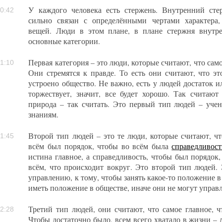
У каждого человека есть стержень. Внутренний сте
0:42
сильно связан с определёнными чертами характера
вещей. Люди в этом плане, в плане стержня внутре
основные категории.
Первая категория – это люди, которые считают, что сам
1:10
Они стремятся к правде. То есть они считают, что эт
устроено общество. Не важно, есть у людей достаток и
торжествует, значит, все будет хорошо. Так считаю
природа – так считать. Это первый тип людей – учен
знаниям.
Второй тип людей – это те люди, которые считают, чт
1:45
всём был порядок, чтобы во всём была
справедливост
истина главное, а справедливость, чтобы был порядок,
всём, что происходит вокруг. Это второй тип людей. 
управлению, к тому, чтобы занять какое-то положение в
иметь положение в обществе, иначе они не могут управ
Третий тип людей, они считают, что самое главное, ч
2:28
Чтобы достаточно было, всем всего хватало в жизни –