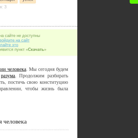
я: 3
на сайте не доступны
войдите на сайт
лайте это
оявится пункт «
Скачать
»
нии человека
. Мы сегодня будем
я
разума
. Продолжим разбирать
ять, постичь свою конституцию
правлении, чтобы жизнь была
я человека