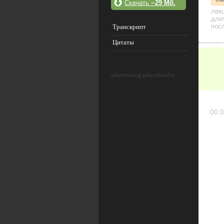
Скачать
~29 Мб.
лек
дли
посл
Транскрипт
Цитаты
advertising placeholder
00:0