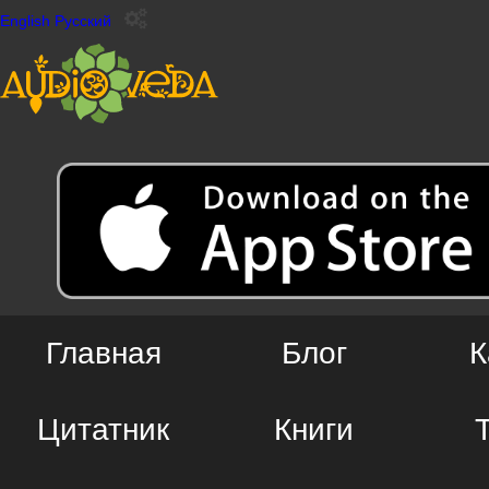
English
Русский
Главная
Блог
К
Цитатник
Книги