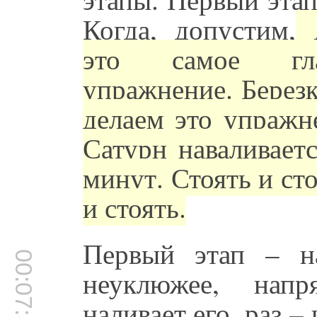
Когда, допустим,
д
это самое глав
упражнение. Березк
делаем это упражне
Сатурн наваливаетс
минут. Стоять и ст
и стоять.
Первый этап – на
00:07:57
неуклюжее, напр
наливает его, раз –