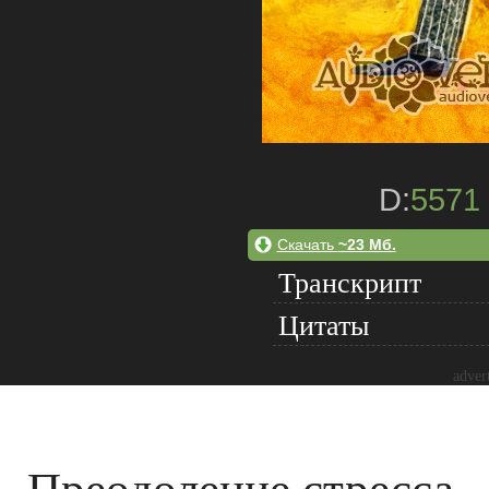
D:
5571
Скачать
~23 Мб.
Транскрипт
Цитаты
adver
Преодоление стресса