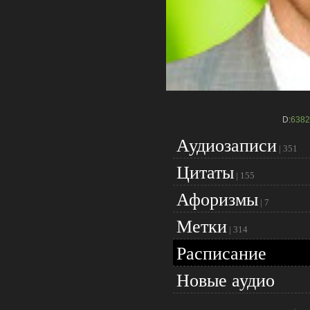
D:
6382
Аудиозаписи
|
351
Цитаты
|
155
Афоризмы
|
7
Метки
|
314
Расписание
Новые аудио