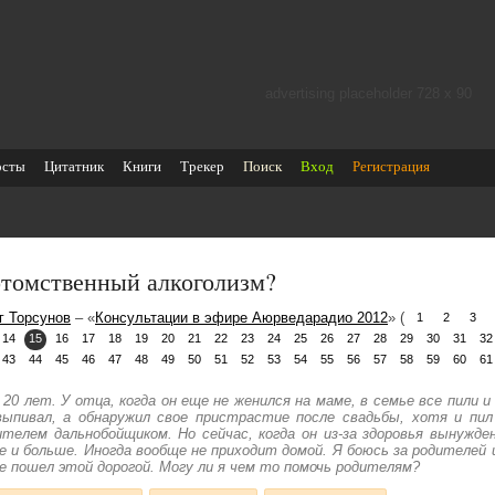
advertising placeholder 728 х 90
осты
Цитатник
Книги
Трекер
Поиск
Вход
Регистрация
томственный алкоголизм?
г Торсунов
– «
Консультации в эфире Аюрведарадио 2012
» (
1
2
3
14
15
16
17
18
19
20
21
22
23
24
25
26
27
28
29
30
31
32
43
44
45
46
47
48
49
50
51
52
53
54
55
56
57
58
59
60
61
 20 лет. У отца, когда он еще не женился на маме, в семье все пили и
выпивал, а обнаружил свое пристрастие после свадьбы, хотя и пил
ителем дальнобойщиком. Но сейчас, когда он из-за здоровья вынужд
е и больше. Иногда вообще не приходит домой. Я боюсь за родителей и
не пошел этой дорогой. Могу ли я чем то помочь родителям?