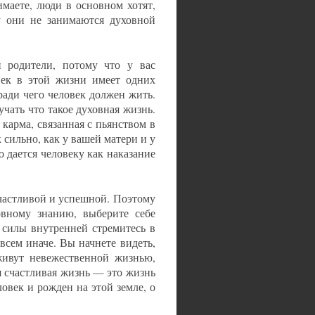
маете, люди в основном хотят,
у они не занимаются духовной
 родители, потому что у вас
век в этой жизни имеет одних
ради чего человек должен жить.
зучать что такое духовная жизнь.
 карма, связанная с пьянством в
 сильно, как у вашей матери и у
о дается человеку как наказание
счастливой и успешной. Поэтому
овному знанию, выберите себе
й силы внутренней стремитесь в
всем иначе. Вы начнете видеть,
живут невежественной жизнью,
я счастливая жизнь — это жизнь
ловек и рожден на этой земле, о