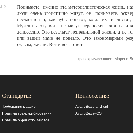
Понимаете, именно эта материалистическая жизнь, на
4:21
люди очень эгоистично живут, он, понимаете, оскве
несчастной и, как зубы воняют, когда их не чистят, 
Мужчины эту вонь не могут переносить, они начин
депрессию. Это результат неправильной жизни, а не то
или вашей маме не повезло. Это закономерный резу
судьбы, жизни. Вот и весь ответ.
транскрибирование:
Марина Б
Стандарты:
Приложения:
Требования к аудио
АудиоВеда-android
Правила транскрибирования
АудиоВеда-iOS
Правила обработки текстов