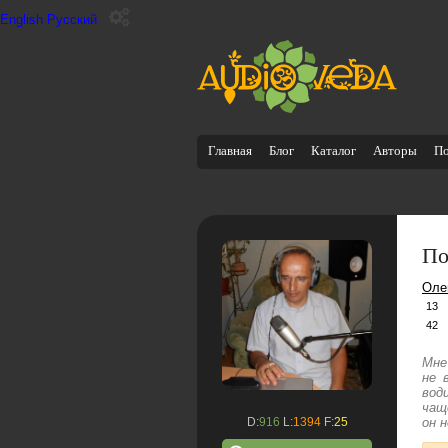
English
Русский
Главная
Блог
Каталог
Авторы
П
По
Оле
13
42
Мне
не 
вод
чащ
D:
916
L:
1394
F:
25
он 