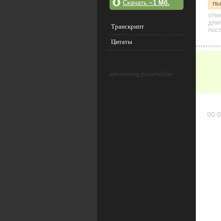
Скачать
~1 Мб.
пь
отв
дли
Транскрипт
посл
Цитаты
advertising placeholder
00:0