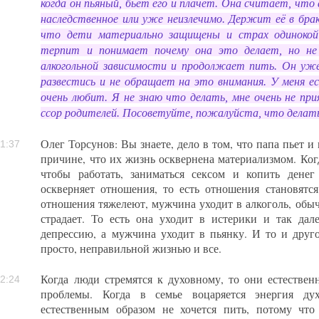
когда он пьяный, бьет его и плачет. Она считает, что
наследственное или уже неизлечимо. Держит её в бра
что дети материально защищены и страх одинокой
терпит и понимает почему она это делает, но не
алкогольной зависимости и продолжает пить. Он уже
развестись и не обращает на это внимания. У меня ес
очень любит. Я не знаю что делать, мне очень не при
ссор родителей. Посоветуйте, пожалуйста, что делат
Олег Торсунов: Вы знаете, дело в том, что папа пьет и
1:37
причине, что их жизнь осквернена материализмом. Ког
чтобы работать, заниматься сексом и копить дене
оскверняет отношения, то есть отношения становятся
отношения тяжелеют, мужчина уходит в алкоголь, обыч
страдает. То есть она уходит в истерики и так дал
депрессию, а мужчина уходит в пьянку. И то и друг
просто, неправильной жизнью и все.
Когда люди стремятся к духовному, то они естестве
2:24
проблемы. Когда в семье воцаряется энергия дух
естественным образом не хочется пить, потому чт