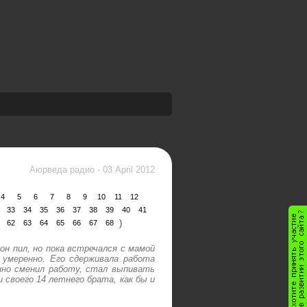
Аюрведа радио
-
03 April 2012
4
5
6
7
8
9
10
11
12
33
34
35
36
37
38
39
40
41
)
62
63
64
65
66
67
68
 он пил, но пока встречался с мамой
 умеренно. Его сдерживала работа
енно сменил работу, стал выпивать
 своего 14 летнего брата, как бы и