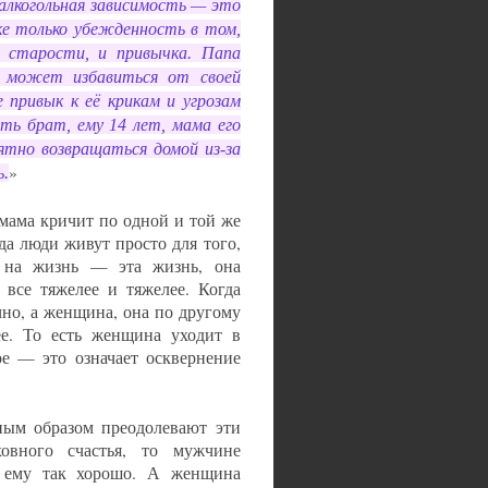
 алкогольная зависимость — это
ке только убежденность в том,
 старости, и привычка. Папа
 может избавиться от своей
 привык к её крикам и угрозам
ть брат, ему 14 лет, мама его
ятно возвращаться домой из-за
»
ь.
 мама кричит по одной и той же
да люди живут просто для того,
г на жизнь — эта жизнь, она
 все тяжелее и тяжелее. Когда
но, а женщина, она по другому
ее. То есть женщина уходит в
ое — это означает осквернение
нным образом преодолевают эти
овного счастья, то мужчине
о ему так хорошо. А женщина