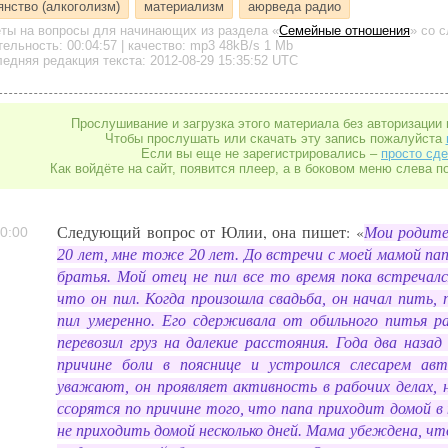
янство (алкоголизм)
материализм
аюрведа радио
еты на вопросы для начинающих
из раздела «
Семейные отношения
»
со с
тельность:
00:04:57
| качество:
mp3
48kB/s
1 Mb
едняя редакция текста: 2012-08-29 15:35:52 UTC
Прослушивание и загрузка этого материала без авторизации 
Чтобы прослушать или скачать эту запись пожалуйста
Если вы еще не зарегистрировались –
просто сде
Как войдёте на сайт, появится плеер, а в боковом меню слева п
Следующий вопрос от Юлии, она пишет: «
Мои родите
0:00
20 лет, мне тоже 20 лет. До встречи с моей мамой папа
братья. Мой отец не пил все то время пока встречалс
что он пил. Когда произошла свадьба, он начал пить, 
пил умеренно. Его сдерживала от обильного питья р
перевозил груз на далекие расстояния. Года два наза
причине боли в пояснице и устроился слесарем ав
уважают, он проявляет активность в рабочих делах, 
ссорятся по причине того, что папа приходит домой в
не приходить домой несколько дней. Мама убеждена, что