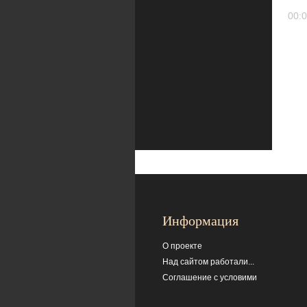
00:0
Информация
О проекте
Над сайтом работали...
Соглашение с условими