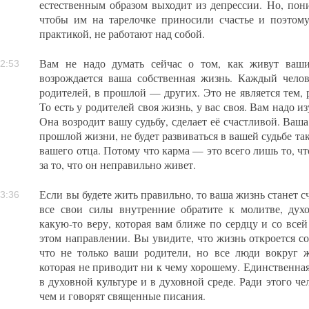
естественным образом выходит из депрессии. Но, пони
чтобы им на тарелочке приносили счастье и поэтом
практикой, не работают над собой.
Вам не надо думать сейчас о том, как живут ваши
2:53
возрождается ваша собственная жизнь. Каждый чело
родителей, в прошлой — других. Это не является тем, 
То есть у родителей своя жизнь, у вас своя. Вам надо и
Она возродит вашу судьбу, сделает её счастливой. Ваша
прошлой жизни, не будет развиваться в вашей судьбе так
вашего отца. Потому что карма — это всего лишь то, чт
за то, что он неправильно живет.
Если вы будете жить правильно, то ваша жизнь станет 
3:36
все свои силы внутренние обратите к молитве, дух
какую-то веру, которая вам ближе по сердцу и со все
этом направлении. Вы увидите, что жизнь откроется со
что не только ваши родители, но все люди вокруг 
которая не приводит ни к чему хорошему. Единственна
в духовной культуре и в духовной среде. Ради этого че
чем и говорят священные писания.