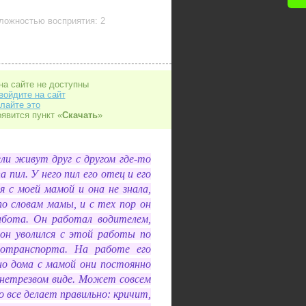
ложностью восприятия: 2
на сайте не доступны
войдите на сайт
лайте это
оявится пункт «
Скачать
»
ли живут друг с другом где-то
 пил. У него пил его отец и его
я с моей мамой и она не знала,
по словам мамы, и с тех пор он
абота. Он работал водителем,
д он уволился с этой работы по
тотранспорта. На работе его
но дома с мамой они постоянно
 нетрезвом виде. Может совсем
 все делает правильно: кричит,