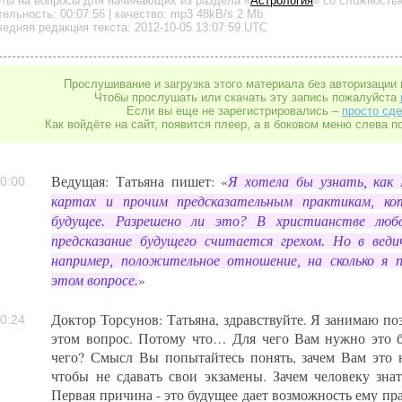
еты на вопросы для начинающих
из раздела «
Астрология
»
со сложностью
тельность:
00:07:56
| качество:
mp3
48kB/s
2 Mb
едняя редакция текста: 2012-10-05 13:07:59 UTC
Прослушивание и загрузка этого материала без авторизации 
Чтобы прослушать или скачать эту запись пожалуйста
Если вы еще не зарегистрировались –
просто сде
Как войдёте на сайт, появится плеер, а в боковом меню слева п
Ведущая: Татьяна пишет: «
Я хотела бы узнать, как
0:00
картах и прочим предсказательным практикам, ко
будущее. Разрешено ли это? В христианстве любо
предсказание будущего считается грехом. Но в веди
например, положительное отношение, на сколько я п
»
этом вопросе.
Доктор Торсунов: Татьяна, здравствуйте. Я занимаю по
0:24
этом вопрос. Потому что… Для чего Вам нужно это б
чего? Смысл Вы попытайтесь понять, зачем Вам это 
чтобы не сдавать свои экзамены. Зачем человеку зна
Первая причина - это будущее дает возможность ему пр