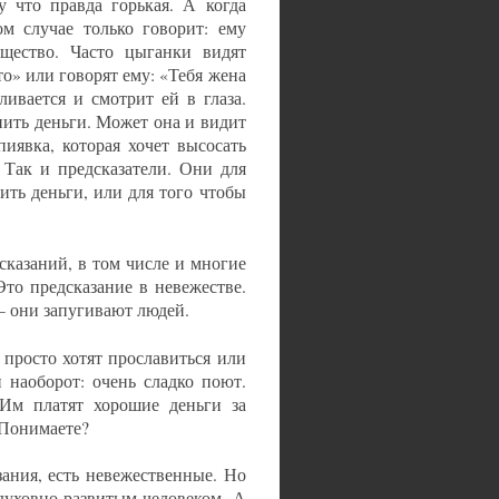
 что правда горькая. А когда
ом случае только говорит: ему
ущество. Часто цыганки видят
то» или говорят ему: «Тебя жена
ливается и смотрит ей в глаза.
нить деньги. Может она и видит
иявка, которая хочет высосать
 Так и предсказатели. Они для
ить деньги, или для того чтобы
сказаний, в том числе и многие
Это предсказание в невежестве.
– они запугивают людей.
 просто хотят прославиться или
 наоборот: очень сладко поют.
 Им платят хорошие деньги за
 Понимаете?
зания, есть невежественные. Но
 духовно развитым человеком. А