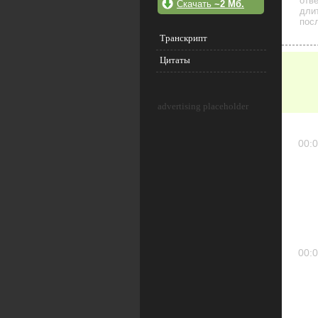
отв
Скачать
~2 Мб.
дли
посл
Транскрипт
Цитаты
advertising placeholder
00:0
00:0