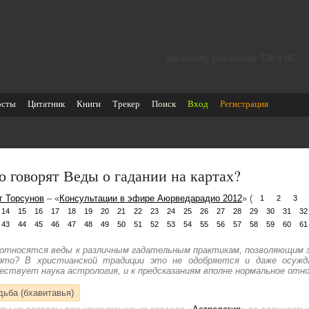
advertising placeholder 728 х 90
осты
Цитатник
Книги
Трекер
Поиск
Вход
Регистрация
о говорят Веды о гадании на картах?
г Торсунов
– «
Консультации в эфире Аюрведарадио 2012
» (
1
2
3
14
15
16
17
18
19
20
21
22
23
24
25
26
27
28
29
30
31
32
43
44
45
46
47
48
49
50
51
52
53
54
55
56
57
58
59
60
61
 относятся веды к различным гадательным практикам, позволяющим 
это? В христианской традиции это не одобряется и даже осужд
ествует наука астрология, и к предсказаниям вполне нормальное отн
дьба (бхавитавья)