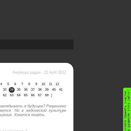
Аюрведа радио
-
23 April 2012
4
5
6
7
8
9
10
11
12
33
34
35
36
37
38
39
40
41
)
62
63
64
65
66
67
68
заглядывать в будущее? Разрешено
ается. Но в ведической культуре
ошение. Хочется понять.