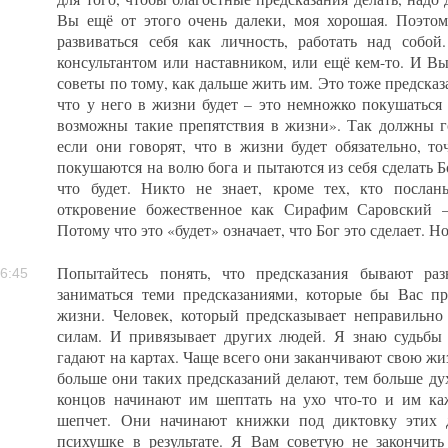
Вы ещё от этого очень далеки, моя хорошая. Поэтом
развиваться себя как личность, работать над собо
консультантом или наставником, или ещё кем-то. И В
советы по тому, как дальше жить им. Это тоже предсказ
что у него в жизни будет – это немножко покушатьс
возможны такие препятствия в жизни». Так должны г
если они говорят, что в жизни будет обязательно, то
покушаются на волю бога и пытаются из себя сделать Бо
что будет. Никто не знает, кроме тех, кто посла
откровение божественное как Сирафим Саровский –
Потому что это «будет» означает, что Бог это сделает. Н
Попытайтесь понять, что предсказания бывают р
6:45
заниматься теми предсказаниями, которые бы Вас п
жизни. Человек, который предсказывает неправильно
силам. И привязывает других людей. Я знаю судьбы 
гадают на картах. Чаще всего они заканчивают свою жи
больше они таких предсказаний делают, тем больше ду
концов начинают им шептать на ухо что-то и им каж
шепчет. Они начинают книжки под диктовку этих 
психушке в результате. Я Вам советую не закончить