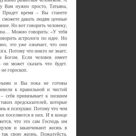
у Вам нужно просто, Татьяна,
й. Придет время – Вы станете
ы сможете давать людям ценные
ание. Но вот говорить человеку,
я на… Можно говорить: «У тебя
оворить астрологи по идее. Но
чно, это уже означает, что они
га. Потому что никто не знает,
ны Богом. Если человек имеет
 он может сказать что будет.
о не гороскоп.
азными и Вы пока не готовы
ривели к правильной и чистой
 – себя привязывает к низшим
таких предсказателей, которые
знь в психушке. Потому что чем
хи поселяются в них. И в конце
ется, что это сам Господь им
духов и заканчивают жизнь в
 так свою жизнь. Пожалуйста,