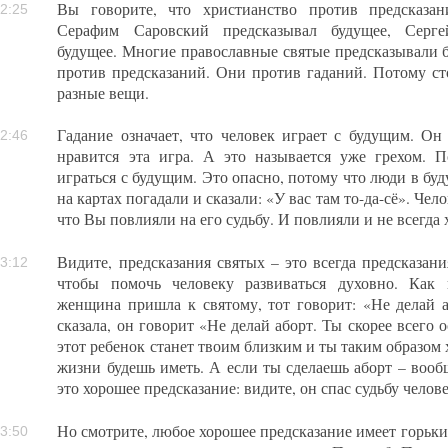
Вы говорите, что христианство против предсказан
2:25
Серафим Саровский предсказывал будущее, Серге
будущее. Многие православные святые предсказывали 
против предсказаний. Они против гаданий. Потому сто
разные вещи.
Гадание означает, что человек играет с будущим. Он
2:46
нравится эта игра. А это называется уже грехом. 
играться с будущим. Это опасно, потому что люди в б
на картах погадали и сказали: «У вас там то-да-сё». Чело
что Вы повлияли на его судьбу. И повлияли и не всегда
Видите, предсказания святых – это всегда предсказания
3:12
чтобы помочь человеку развиваться духовно. Как
женщина пришла к святому, тот говорит: «Не делай 
сказала, он говорит «Не делай аборт. Ты скорее всего 
этот ребенок станет твоим близким и ты таким образом 
жизни будешь иметь. А если ты сделаешь аборт – вообщ
это хорошее предсказание: видите, он спас судьбу челове
Но смотрите, любое хорошее предсказание имеет горьки
3:50