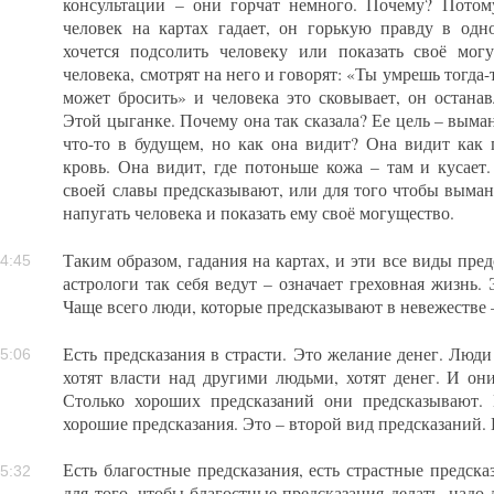
консультации – они горчат немного. Почему? Потому
человек на картах гадает, он горькую правду в одн
хочется подсолить человеку или показать своё мог
человека, смотрят на него и говорят: «Ты умрешь тогда-
может бросить» и человека это сковывает, он останав
Этой цыганке. Почему она так сказала? Ее цель – выма
что-то в будущем, но как она видит? Она видит как п
кровь. Она видит, где потоньше кожа – там и кусает.
своей славы предсказывают, или для того чтобы выман
напугать человека и показать ему своё могущество.
Таким образом, гадания на картах, и эти все виды пред
4:45
астрологи так себя ведут – означает греховная жизнь. 
Чаще всего люди, которые предсказывают в невежестве 
Есть предсказания в страсти. Это желание денег. Люди
5:06
хотят власти над другими людьми, хотят денег. И они
Столько хороших предсказаний они предсказывают.
хорошие предсказания. Это – второй вид предсказаний.
Есть благостные предсказания, есть страстные предска
5:32
для того, чтобы благостные предсказания делать, надо