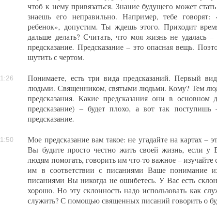
чтоб к нему привязаться. Знание будущего может стат
знаешь его неправильно. Например, тебе говорят: 
ребенок», допустим. Ты ждешь этого. Приходит врем
дальше делать? Считать, что моя жизнь не удалась –
предсказание. Предсказание – это опасная вещь. Поэто
шутить с чертом.
Понимаете, есть три вида предсказаний. Первый вид
1:26
людьми. Священником, святыми людьми. Кому? Тем лю
предсказания. Какие предсказания они в основном 
предсказание) – будет плохо, а вот так поступишь
предсказание.
Мое предсказание вам такое: не угадайте на картах – э
1:50
Вы будите просто честно жить своей жизнь, если у В
людям помогать, говорить им что-то важное – изучайте
им в соответствии с писаниями Ваше понимание их
писаниями Вы никогда не ошибетесь. У Вас есть склон
хорошо. Но эту склонность надо использовать как сл
служить? С помощью священных писаний говорить о б