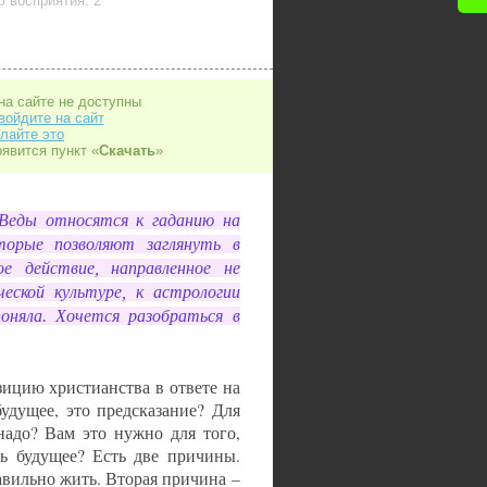
 восприятия: 2
на сайте не доступны
войдите на сайт
лайте это
оявится пункт «
Скачать
»
 Веды относятся к гаданию на
торые позволяют заглянуть в
е действие, направленное не
ческой культуре, к астрологии
оняла. Хочется разобраться в
зицию христианства в ответе на
удущее, это предсказание? Для
надо? Вам это нужно для того,
ть будущее? Есть две причины.
авильно жить. Вторая причина –