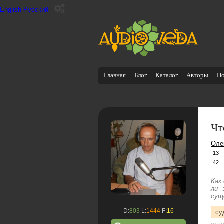
English
Русский
Главная
Блог
Каталог
Авторы
П
Чт
Оле
13
42
Как
ли 
сущ
D:
803
L:
1444
F:
16
су