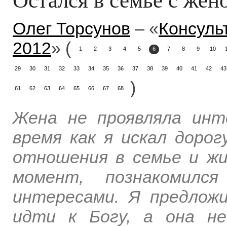
Олег Торсунов
– «
Консуль
2012
» (
1
2
3
4
5
6
7
8
9
10
29
30
31
32
33
34
35
36
37
38
39
40
41
42
43
)
61
62
63
64
65
66
67
68
Жена не проявляла инт
время как я искал дорог
отношения в семье и жи
момент, познакомилс
интересами. Я предлож
идти к Богу, а она не