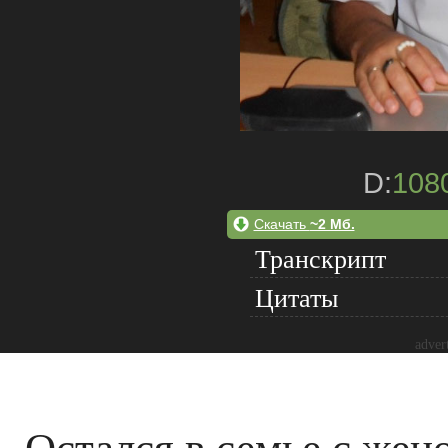
D:
108
Скачать
~2 Мб.
Транскрипт
Цитаты
adver
Остался в семье с жено