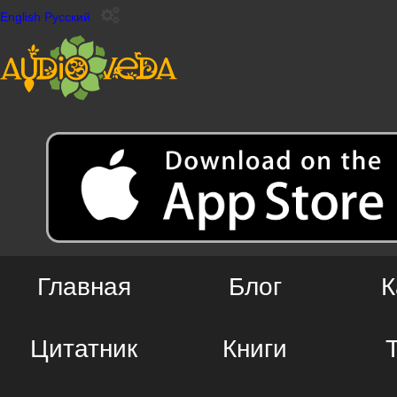
English
Русский
Главная
Блог
К
Цитатник
Книги