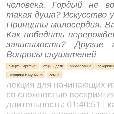
человека. Гордый не в
такая душа? Искусство у
Принципы милосердия. В
Как победить перерожде
зависимости? Другие 
Вопросы слушателей
смерть (мритью)
отцы и дети
образование
оскорбле
женщина и мужчина
семья
лекция для начинающих
и
со сложностью восприятия
длительность:
01:40:51
| к