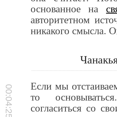
основанное на
св
авторитетном исто
никакого смысла. О
Чанакья
Если мы отстаива
00:04:25
то основывать
согласиться со св