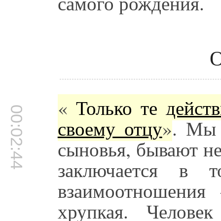
самого рождения.
О
«
Только те дейст
00:02:44
своему отцу
»
. Мы
сыновья, бывают н
заключается в т
взаимоотношения
хрупкая. Челове