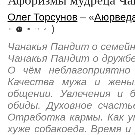
Олег Торсунов
– «
Аюрвед
)
16
17
18
19
20
Чанакья Пандит о семей
Чанакья Пандит о дружбе
О чём неблагоприятно 
Качества мужа и жены
общении. Увлечения и 
обиды. Духовное счасть
Отработка кармы. Как 
хуже собакоеда. Время и