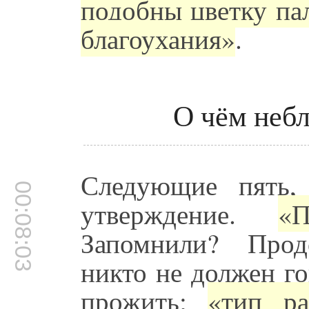
подобны цветку па
благоухания»
.
О чём небл
Следующие пять,
00:08:03
утверждение.
«П
Запомнили? Прод
никто не должен г
прожить;
«тип ра