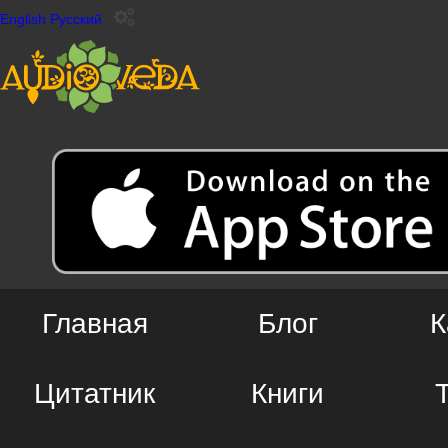
English
Русский
Главная
Блог
К
Цитатник
Книги