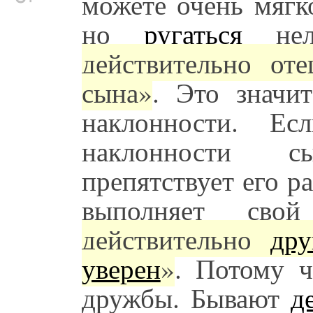
можете очень мягк
но
ругаться
нел
действительно оте
сына»
. Это значи
наклонности. Ес
наклонности с
препятствует его ра
выполняет св
действительно
дру
уверен
»
. Потому 
дружбы. Бывают
д