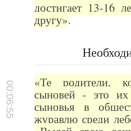
достигает 13-16 л
другу»
.
Необходи
«Те родители, к
00:06:55
сыновей - это их
сыновья в общес
журавлю среди леб
«Выдай свою доч