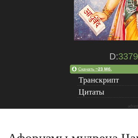
D:
3379
Скачать
~23 Мб.
Транскрипт
Цитаты
adver
Афоризмы мудреца Ча