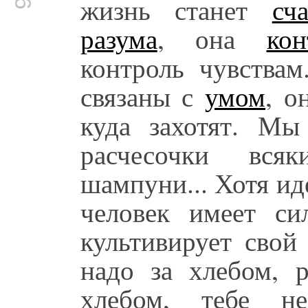
жизнь станет
сч
разума
, она
кон
контроль чувствам
связаны с
умом
, о
куда захотят. Мы
расчесочки вся
шампуни... Хотя иде
человек имеет си
культивирует свой
надо за хлебом, 
хлебом, тебе н