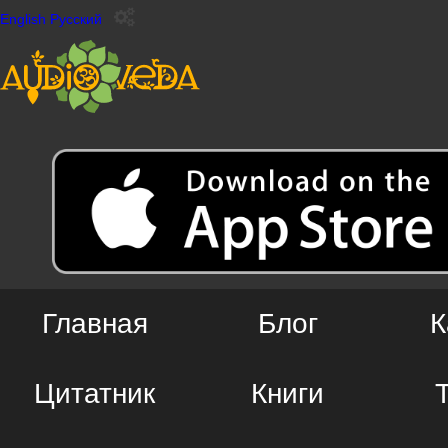
English
Русский
Главная
Блог
К
Цитатник
Книги