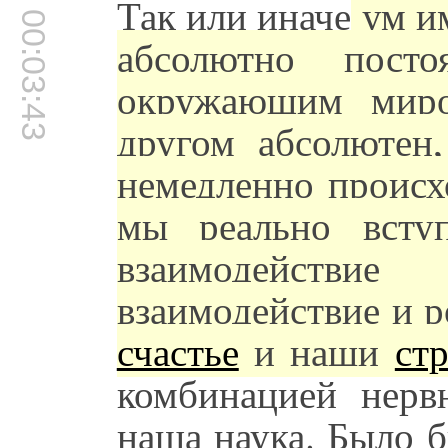
Так или иначе
ум им
00:03:43
абсолютно посто
окружающим миро
другом абсолютен,
немедленно происх
мы реально всту
взаимодействи
взаимодействие и 
счастье
и наши
ст
комбинацией нерв
наша наука. Было б