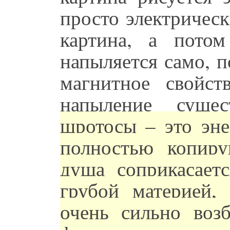
просто электричес
картина, а пото
напыляется само, 
магнитное свойст
напыление сущес
шротосы – это эне
полностью копир
душа соприкасает
грубой материей,
очень сильно воз