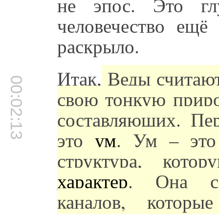
не эпос. Это гл
человечество ещё
раскрыло.
Итак,
Веды считают
00:02:13
свою тонкую приро
составляющих. Пер
это
ум
. Ум – это
структура, кото
характер
. Она со
каналов, которы