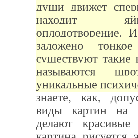
души движет спер
находит яйц
оплодотворение. 
заложено тонкое
существуют такие 
называются шро
уникальные психич
знаете, как, доп
виды картин на 
делают красивые
картина рисуется 