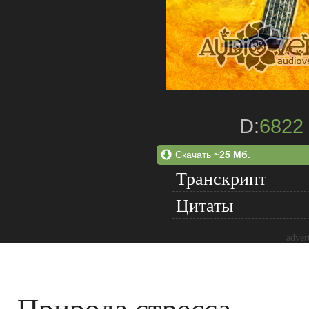
D:
6822
Скачать
~25 Мб.
Транскрипт
Цитаты
adver
Природа стресса