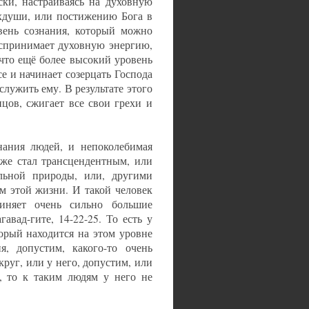
ски, настраиваясь на духовную
хдуши, или постижению Бога в
вень сознания, который можно
н воспринимает духовную энергию,
 что ещё более высокий уровень
се и начинает созерцать Господа
 служить ему. В результате этого
цов, сжигает все свои грехи и
нания людей, и непоколебимая
уже стал трансцендентным, или
льной природы, или, другими
ам этой жизни. И такой человек
иняет очень сильно большие
авад-гите, 14-22-25. То есть у
торый находится на этом уровне
я, допустим, какого-то очень
руг, или у него, допустим, или
ю, то к таким людям у него не