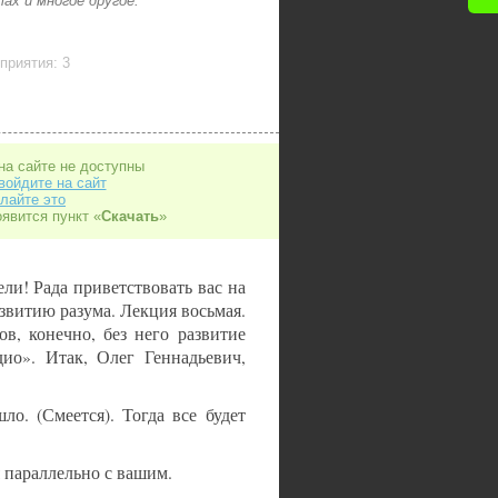
ах и многое другое.
приятия: 3
на сайте не доступны
войдите на сайт
лайте это
оявится пункт «
Скачать
»
ли! Рада приветствовать вас на
звитию разума. Лекция восьмая.
в, конечно, без него развитие
дио». Итак, Олег Геннадьевич,
ло. (Смеется). Тогда все будет
я параллельно с вашим.