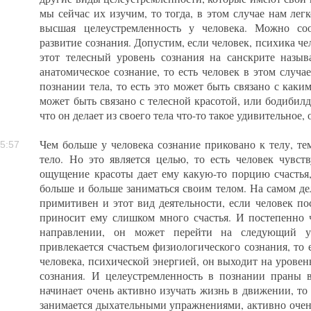
мы сейчас их изучим, то тогда, в этом случае нам легк
высшая целеустремленность у человека. Можно соо
развитие сознания. Допустим, если человек, психика че
этот телесный уровень сознания на санскрите называе
анатомическое сознание, то есть человек в этом случа
познании тела, то есть это может быть связано с как
может быть связано с телесной красотой, или бодибилд
что он делает из своего тела что-то такое удивительное, 
Чем больше у человека сознание приковано к телу, те
5:57
тело. Но это является целью, то есть человек чувств
ощущение красоты дает ему какую-то порцию счастья,
больше и больше заниматься своим телом. На самом де
примитивен и этот вид деятельности, если человек по
приносит ему слишком много счастья. И постепенно ч
направлении, он может перейти на следующий у
привлекается счастьем физиологического сознания, то е
человека, психической энергией, он выходит на уровень 
сознания. И целеустремленность в познании праны в
начинает очень активно изучать жизнь в движении, то 
занимается дыхательными упражнениями, активно очен