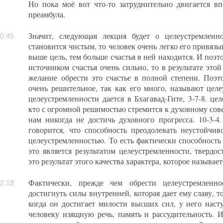
Но пока моё вот что-то затруднительно двигается вп
преамбула.
Значит, следующая лекция будет о целеустремленн
0:45
становится чистым, то человек очень легко его привязы
выше цель, тем больше счастья в ней находится. И поэто
источником счастья очень сильно, то в результате этой
желание обрести это счастье в полной степени. Поэт
очень решительное, так как его много, называют цел
целеустремленности дается в Бхагавад-Гите, 3-7-8. ц
кто с огромной решимостью стремится к духовному сов
нам никогда не достичь духовного прогресса. 10-3-4
говорится, что способность преодолевать неустойчи
целеустремленностью. То есть фактически способность
это является результатом целеустремленности, твердос
это результат этого качества характера, которое называ
Фактически, прежде чем обрести целеустремленно
2:18
достигнуть силы внутренней, которая дает ему славу, т
когда он достигает милости высших сил, у него насту
человеку изящную речь, память и рассудительность. И