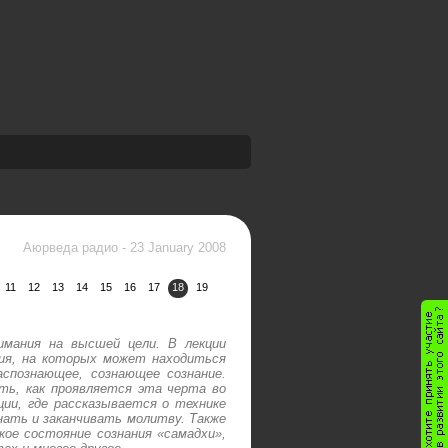
Аюрведа радио
-
23 January 2008
11
12
13
14
15
16
17
18
19
имания на высшей цели. В лекции
ия, на которых может находиться
распознающее, сознающее сознание.
ть, как проявляется эта черта во
ии, где рассказывается о технике
инать и заканчивать молитву. Также
ое состояние сознания «самадхи»,