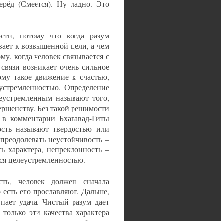
ерёд (Смеется). Ну ладно. Это
ости, потому что когда разум
вает к возвышенной цели, а чем
му, когда человек связывается с
 связи возникает очень сильное
ому такое движение к счастью,
еустремленностью. Определение
елеустремленным называют того,
ершенству. Без такой решимости
. в комментарии Бхагавад-Гиты
вость называют твердостью или
 преодолевать неустойчивость –
ть характера, непреклонность –
ется целеустремленностью.
сть, человек должен сначала
о есть его прославляют. Дальше,
пает удача. Чистый разум дает
 только эти качества характера