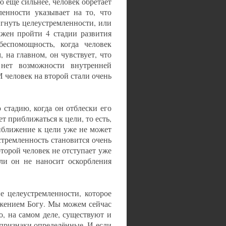
ю ещё сильнее, человек обретает
ленности указывает на то, что
игнуть целеустремленности, или
жен пройти 4 стадии развития
беспомощность, когда человек
 на главном, он чувствует, что
нет возможности внутренней
И человек на второй стали очень
 стадию, когда он отблески его
т приближаться к цели, то есть,
иближение к цели уже не может
стремленность становится очень
оторой человек не отступает уже
сли он не наносит оскорбления
е целеустремленности, которое
ужением Богу. Мы можем сейчас
о, на самом деле, существуют и
признаки определённые. И если