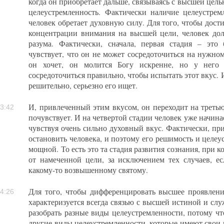
когда он приобретает дальше, связываясь с высшей цель
целеустремленность. Фактически наличие целеустрем
человек обретает духовную силу. Для того, чтобы дост
концентрации внимания на высшей цели, человек дол
разума. Фактически, сначала, первая стадия – это 
чувствует, что он не может сосредоточиться на нужном,
он хочет, он молится Богу искренне, но у него 
сосредоточиться правильно, чтобы испытать этот вкус. 
решительно, серьезно его ищет.
И, привлеченный этим вкусом, он переходит на третью
3:42
почувствует. И на четвертой стадии человек уже начинае
чувствуя очень сильно духовный вкус. Фактически, пр
остановить человека, и поэтому его решимость и целеу
мощной. То есть это та стадия развития сознания, при к
от намеченной цели, за исключением тех случаев, е
какому-то возвышенному святому.
Для того, чтобы дифференцировать высшее проявлени
4:26
характеризуется всегда связью с высшей истиной и сл
разобрать разные виды целеустремленности, потому чт
другие виды целеустремленности, которые имеют свои 