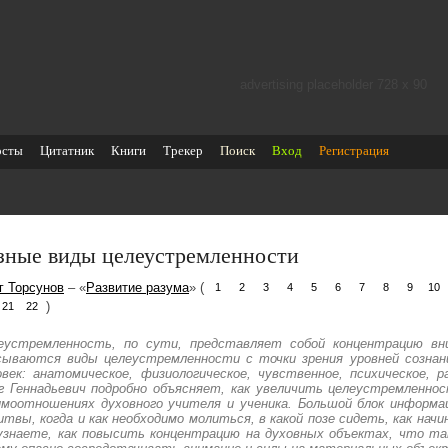
advertising placeholder 728 х 90
осты
Цитатник
Книги
Трекер
Поиск
Вход
Регистрация
зные виды целеустремленности
г Торсунов
– «
Развитие разума
» (
1
2
3
4
5
6
7
8
9
10
)
21
22
еустремленность, по сути, представляет собой концентрацию вн
сываются виды целеустремленности с точки зрения уровней сознан
овек: анатомическое, физиологическое, чувственное, психическое, 
г Геннадьевич подробно объясняет, как увеличить целеустремленнос
имоотношениях духовного учителя и ученика. Большой блок информац
итвы, когда и как необходимо молиться, в какой позе сидеть, как нач
узнаете, как повысить концентрацию на духовных объектах, что так