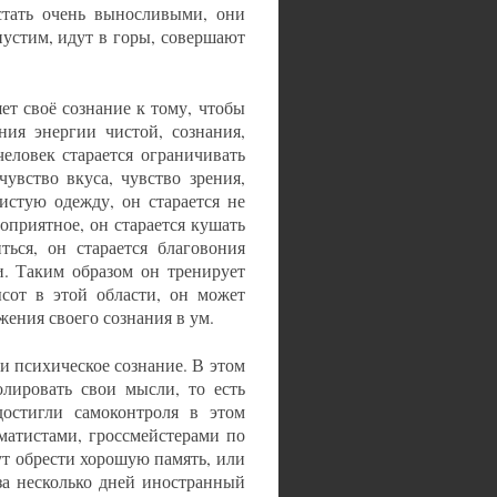
стать очень выносливыми, они
пустим, идут в горы, совершают
ет своё сознание к тому, чтобы
ния энергии чистой, сознания,
 человек старается ограничивать
чувство вкуса, чувство зрения,
чистую одежду, он старается не
гоприятное, он старается кушать
ться, он старается благовония
и. Таким образом он тренирует
ысот в этой области, он может
жения своего сознания в ум.
и психическое сознание. В этом
олировать свои мысли, то есть
достигли самоконтроля в этом
матистами, гроссмейстерами по
ут обрести хорошую память, или
за несколько дней иностранный