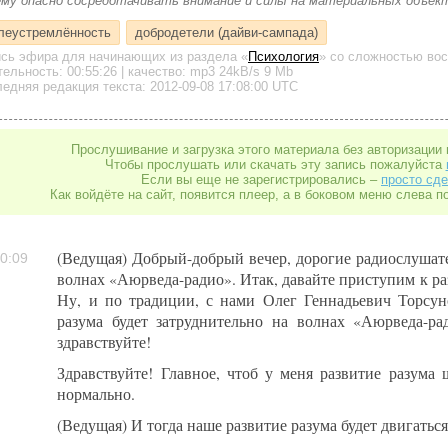
ему опасно сосредотачивать внимание и силы на материальных объект
леустремлённость
добродетели (дайви-сампада)
ись эфира для начинающих
из раздела «
Психология
»
со сложностью вос
тельность:
00:55:26
| качество:
mp3
24kB/s
9 Mb
едняя редакция текста: 2012-09-08 17:08:00 UTC
Прослушивание и загрузка этого материала без авторизации 
Чтобы прослушать или скачать эту запись пожалуйста
Если вы еще не зарегистрировались –
просто сде
Как войдёте на сайт, появится плеер, а в боковом меню слева п
(Ведущая) Добрый-добрый вечер, дорогие радиослушате
0:09
волнах «Аюрведа-радио». Итак, давайте приступим к ра
Ну, и по традиции, с нами Олег Геннадьевич Торсуно
разума будет затруднительно на волнах «Аюрведа-ра
здравствуйте!
Здравствуйте! Главное, чтоб у меня развитие разума ш
нормально.
(Ведущая) И тогда наше развитие разума будет двигатьс