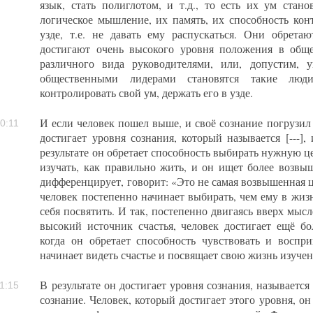
язык, стать полиглотом, и т.д., то есть их ум стано
логическое мышление, их память, их способность конт
узде, т.е. не давать ему распускаться. Они обрета
достигают очень высокого уровня положения в обще
различного вида руководителями, или, допустим, у
общественными лидерами становятся такие люди
контролировать свой ум, держать его в узде.
И если человек пошел выше, и своё сознание погрузил в
0:11
достигает уровня сознания, который называется [---]
результате он обретает способность выбирать нужную це
изучать, как правильно жить, и он ищет более возвыш
дифференцирует, говорит: «Это не самая возвышенная це
человек постепенно начинает выбирать, чем ему в жиз
себя посвятить. И так, постепенно двигаясь вверх мысл
высокий источник счастья, человек достигает ещё бо
когда он обретает способность чувствовать и воспр
начинает видеть счастье и посвящает свою жизнь изучени
В результате он достигает уровня сознания, называется
1:15
сознание. Человек, который достигает этого уровня, 