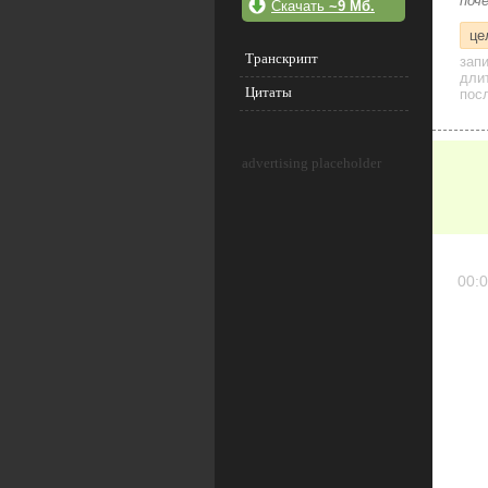
поч
Скачать
~9 Мб.
це
Транскрипт
зап
дли
Цитаты
посл
advertising placeholder
00:0