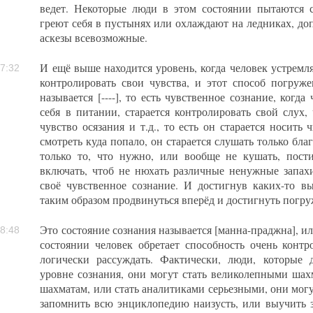
ведет. Некоторые люди в этом состоянии пытаются 
греют себя в пустынях или охлаждают на ледниках, до
аскезы всевозможные.
И ещё выше находится уровень, когда человек устремля
7:32
контролировать свои чувства, и этот способ погруже
называется [----], то есть чувственное сознание, когда
себя в питании, старается контролировать свой слух, 
чувство осязания и т.д., то есть он старается носить 
смотреть куда попало, он старается слушать только бла
только то, что нужно, или вообще не кушать, пости
включать, чтоб не нюхать различные ненужные запах
своё чувственное сознание. И достигнув каких-то в
таким образом продвинуться вперёд и достигнуть погру
Это состояние сознания называется [манна-праджна], ил
8:48
состоянии человек обретает способность очень контр
логически рассуждать. Фактически, люди, которые 
уровне сознания, они могут стать великолепными шах
шахматам, или стать аналитиками серьезными, они мог
запомнить всю энциклопедию наизусть, или выучить 