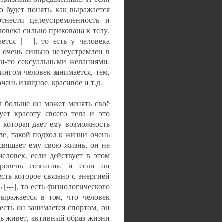
о будет понять, как выражается
тнести целеустремленность и
ловека сильно прикована к телу,
тся [----], то есть у человека
е очень сильно целеустремлен в
ими-то сексуальными желаниями,
ингом человек занимается, тем,
очень изящное, красивое и т.д.
м больше он может менять своё
ует красоту своего тела и это
 которая дает ему возможность
ле, такой подход к жизни очень
свящает ему свою жизнь, он не
еловек, если действует в этом
ровень сознания, и если он
сть которое связано с энергией
[---], то есть физиологического
ыражается в том, что человек
есть он занимается спортом, он
ь живет, активный образ жизни