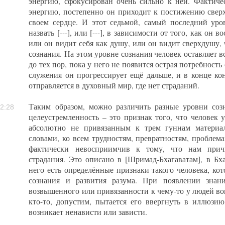
энергию, сфокусирован очень сильно к ней. Фактиче
энергию, постепенно он приходит к постижению свер
своем сердце. И этот седьмой, самый последний уро
назвать [---], или [---], в зависимости от того, как о
или он видит себя как душу, или он видит сверхдушу,
сознания. На этом уровне сознания человек оставляет в
до тех пор, пока у него не появится острая потребность
служения он прогрессирует ещё дальше, и в конце кон
отправляется в духовный мир, где нет страданий.
Таким образом, можно различить разные уровни соз
2:28
целеустремленность – это признак того, что человек 
абсолютно не привязанным к трем гуннам материа
словами, ко всем трудностям, превратностям, проблем
фактически невосприимчив к тому, что нам прич
страдания. Это описано в [Шримад-Бхагаватам], в Бхаг
него есть определённые признаки такого человека, ко
сознания и развития разума. При появлении знани
возвышенного или привязанности к чему-то у людей вок
кто-то, допустим, пытается его ввергнуть в иллюзи
возникает ненависти или зависти.