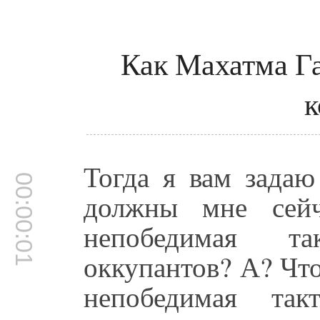
Как Махатма Г
к
Тогда я вам задаю
00:00:01
должны мне сейч
непобедимая т
оккупантов? А? Что
непобедимая та