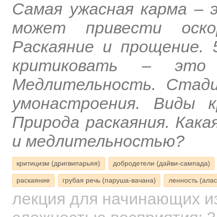
Самая ужасная карма – 
может привести оско
Раскаяние и прощение. 
критиковать – это 
Медлительность. Стади
умонастроения. Виды 
Природа раскаяния. Кака
и медлительностью?
критицизм (дригвипарьяя)
добродетели (дайви-сампада)
раскаяние
грубая речь (паруша-вачана)
ленность (алас
лекция для начинающих
и