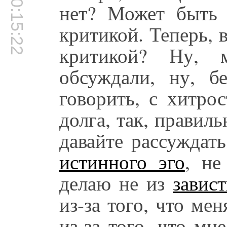
00:15:22
нет? Может быть 
критикой. Теперь, в
критикой? Ну,
обсуждали, ну, б
говорить, с хитро
долга, так, правиль
давайте рассуждать
истинного эго
, н
делаю не из
завис
из-за того, что мен
из-за того, что мн