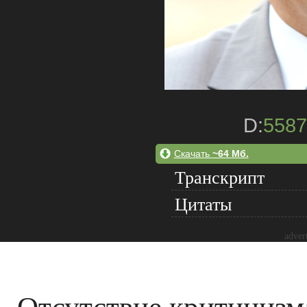
D:
5587
Скачать
~64 Мб.
Транскрипт
Цитаты
adver
Отсутствие критицизм