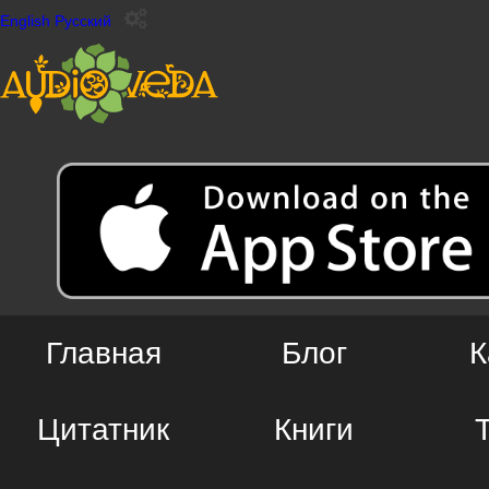
English
Русский
Главная
Блог
К
Цитатник
Книги