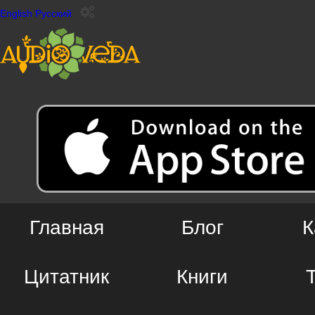
English
Русский
Главная
Блог
К
Цитатник
Книги