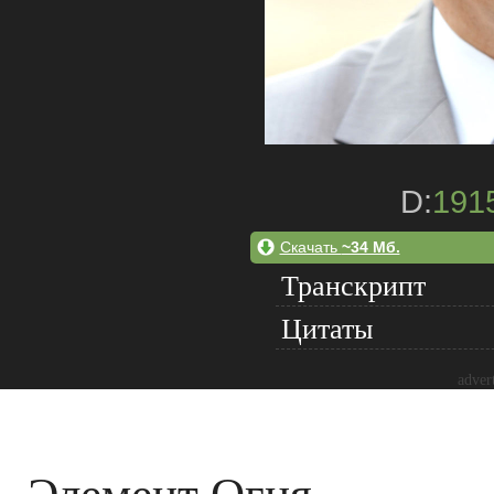
D:
191
Скачать
~34 Мб.
Транскрипт
Цитаты
adver
Элемент Огня