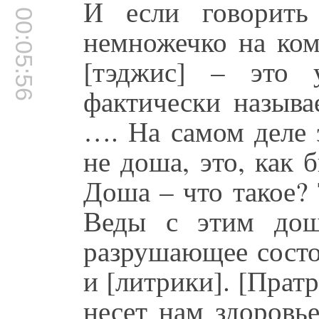
И если говорить
00:05:56
немножечко на ко
[тэджис] – это у
фактически называе
…. На самом деле э
не доша, это, как 
Доша – что такое? 
Веды с этим дош
разрушающее состоя
и [литрики]. [Пратр
несет нам здоровь