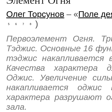
Олег Торсунов
– «
Поле де
)
5
6
7
8
Первоэлемент Огня. Тр
Тэджис. Основные 16 фун
тэджис накапливается 
Качества характера д
Оджис. Увеличение сил
накапливается оджис 
характера разрушают о
зала.