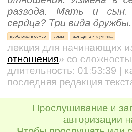
развода. Мать и сын.
сердца? Три вида дружбы.
проблемы в семье
семья
женщина и мужчина
лекция для начинающих
и
отношения
»
со сложностью
длительность:
01:53:39
| к
последняя редакция текста
Прослушивание и заг
авторизации н
Чтобы прослушать или с