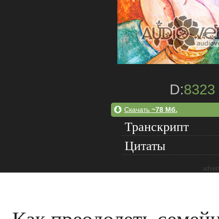
D:
8323
Скачать
~78 Мб.
Транскрипт
Цитаты
adver
Как преодолеть семей