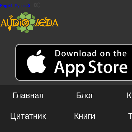
English
Русский
Главная
Блог
К
Цитатник
Книги