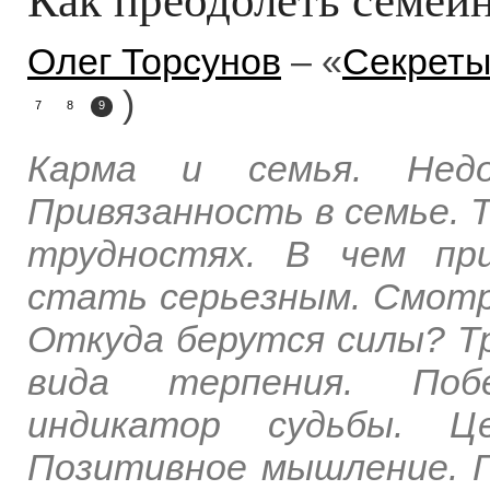
Олег Торсунов
– «
Секреты
)
7
8
9
Карма и семья. Недо
Привязанность в семье. 
трудностях. В чем пр
стать серьезным. Смотр
Откуда берутся силы? Тр
вида терпения. Поб
индикатор судьбы. Ц
Позитивное мышление. Г