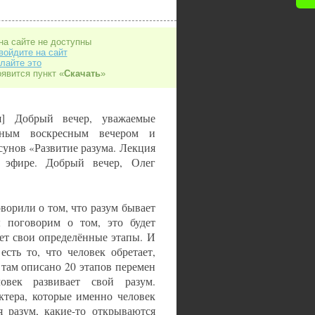
на сайте не доступны
войдите на сайт
лайте это
оявится пункт «
Скачать
»
я] Добрый вечер, уважаемые
асным воскресным вечером и
унов «Развитие разума. Лекция
 эфире. Добрый вечер, Олег
ворили о том, что разум бывает
ы поговорим о том, это будет
еет свои определённые этапы. И
сть то, что человек обретает,
е, там описано 20 этапов перемен
овек развивает свой разум.
ктера, которые именно человек
я разум, какие-то открываются