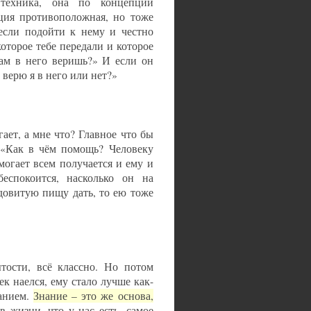
техника, она по концепции
ция противоположная, но тоже
 если подойти к нему и честно
которое тебе передали и которое
сам в него веришь?» И если он
 верю я в него или нет?»
ает, а мне что? Главное что бы
 «Как в чём помощь? Человеку
могает всем получается и ему и
еспокоится, насколько он на
довитую пищу дать, то ею тоже
тости, всё классно. Но потом
ек наелся, ему стало лучше как-
нанием.
Знание – это же основа,
 жизни, что у нас есть, самое