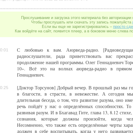
Прослушивание и загрузка этого материала без авторизации 
Чтобы прослушать или скачать эту запись пожалуйста
Если вы еще не зарегистрировались –
просто сде
Как войдёте на сайт, появится плеер, а в боковом меню слева п
С любовью к вам. Аюрведа-радио. [Радиоведуща
0:01
радиослушатели, рада приветствовать вас прекр
продолжение нашей программы. Олег Геннадиевич Торс
10». Всё это на волнах аюрведа-радио в прямом
Геннадиевич.
[Доктор Торсунов] Добрый вечер. В прошлый раз мы го
0:25
в благости, в страсти, в невежестве. А сегодня м
длительная беседа, о том, что развитие разума, оно им
речь пойдёт у нас о определённых способностях. То е
развивая разум. И в Бхагавад Гите, глава 13, 8.12 стих
сознания, которые должны произойти, когда чел
Несомненно, что также есть определённые черты хара
должен в себе воспитывать, когда у него развиваетс