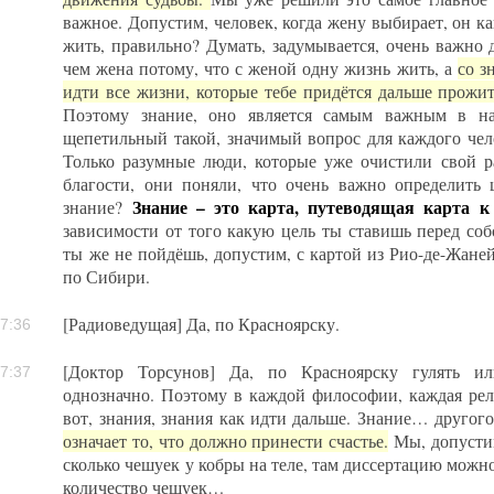
важное. Допустим, человек, когда жену выбирает, он ка
жить, правильно? Думать, задумывается, очень важно 
чем жена потому, что с женой одну жизнь жить, а
со з
идти все жизни, которые тебе придётся дальше прожит
Поэтому знание, оно является самым важным в на
щепетильный такой, значимый вопрос для каждого чело
Только разумные люди, которые уже очистили свой р
благости, они поняли, что очень важно определить 
Знание – это карта, путеводящая карта к
знание?
зависимости от того какую цель ты ставишь перед соб
ты же не пойдёшь, допустим, с картой из Рио-де-Жане
по Сибири.
[Радиоведущая] Да, по Красноярску.
7:36
[Доктор Торсунов] Да, по Красноярску гулять ил
7:37
однозначно. Поэтому в каждой философии, каждая рел
вот, знания, знания как идти дальше. Знание… другог
означает то, что должно принести счастье.
Мы, допустим
сколько чешуек у кобры на теле, там диссертацию можно
количество чешуек…