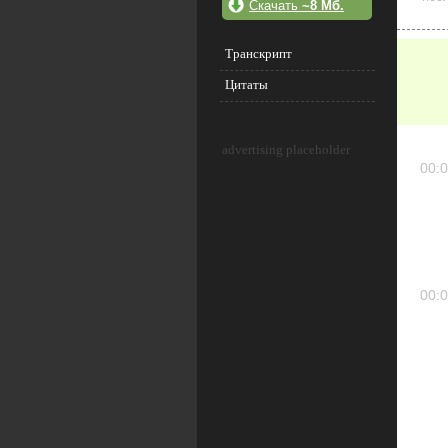
Скачать
~8 Мб.
Транскрипт
Цитаты
advertising placeholder
00:0
00:0