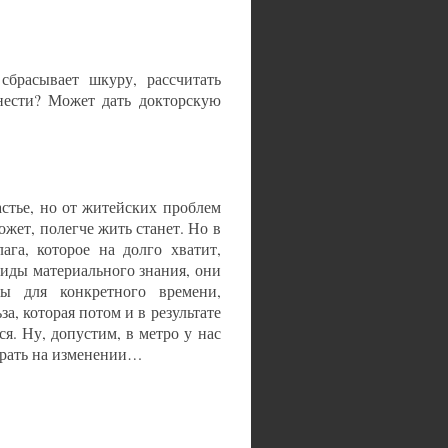
сбрасывает шкуру, рассчитать
инести? Может дать докторскую
астье, но от житейских проблем
может, полегче жить станет. Но в
ага, которое на долго хватит,
виды материального знания, они
ы для конкретного времени,
за, которая потом и в результате
я. Ну, допустим, в метро у нас
грать на изменении…