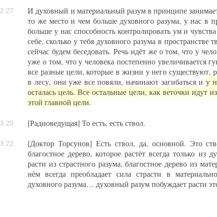
И духовный и материальный разум в принципе занимает 
2:27
то же место и чем больше духовного разума, у нас в п
больше у нас способность контролировать ум и чувства
себе, сколько у тебя духовного разума в пространстве т
сейчас будем беседовать. Речь идёт же о том, что у че
уже о том, что у человека постепенно увеличивается гу
все разные цели, которые в жизни у него существуют, р
в лесу, они уже все повяли, начинают загибаться и
у н
осталась цель. Все остальные цели, как веточки идут и
этой главной цели.
[Радиоведущая] То есть, есть ствол.
3:20
[Доктор Торсунов] Есть ствол, да, основной. Это ств
3:22
благостное дерево, которое растёт всегда только из 
расти из страстного разума, благостное дерево из мате
нём всегда преобладает сила страсти в материальн
духовного разума… духовный разум побуждает расти это