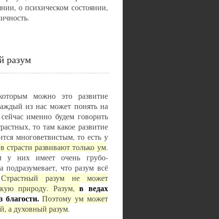
янии, о психическом состоянии,
личность.
й разум
которым можно это развитие
каждый из нас может понять на
 сейчас именно будем говорить
растных, то там какое развитие
ится многоветвистым, то есть у
в страсти развивают только ум
.
м у них имеет очень грубо-
 подразумевает, что разум всё
.
Страстный разум не может
в ведах
нкую природу. Разум,
з благости.
Поэтому ум может
й, а духовный разум
.