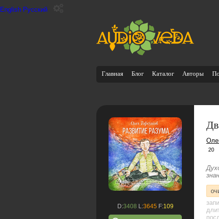
English
Русский
Главная
Блог
Каталог
Авторы
П
Дв
Оле
20
Дух
зна
оч
зап
D:
3408
L:
3645
F:
109
дли
посл