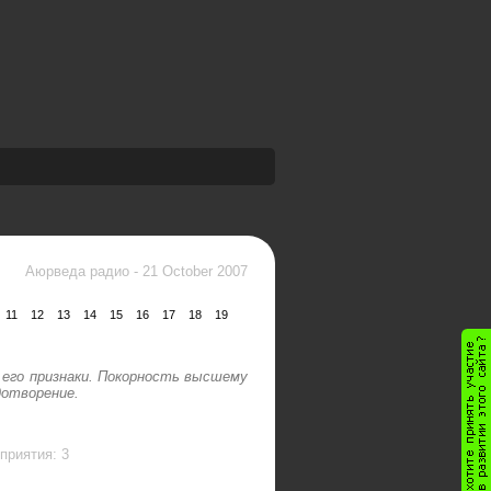
Аюрведа радио
-
21 October 2007
11
12
13
14
15
16
17
18
19
 его признаки. Покорность высшему
дотворение.
приятия: 3