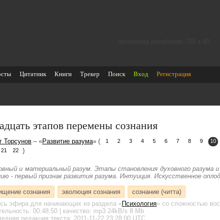
advertising placeholder 728 х 90
осты
Цитатник
Книги
Трекер
Поиск
Вход
Регистрация
адцать этапов перемены сознания
г Торсунов
– «
Развитие разума
» (
1
2
3
4
5
6
7
8
9
10
)
21
22
овный и материальный разум. Этапы становления духовного разума и
нию - первый признак развития разума. Интуиция. Искусственное опло
ищение сознания
эволюция сознания
сознание (читта)
ись эфира для начинающих
из раздела «
Психология
»
со сложностью вос
тельность:
00:48:50
| качество:
mp3
24kB/s
8 Mb
едняя редакция текста: 2011-11-22 23:28:00 UTC