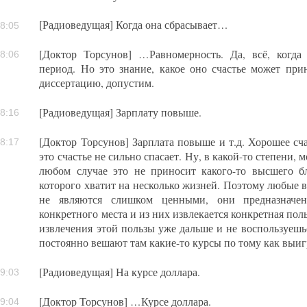
[Радиоведущая] Когда она сбрасывает…
8:05
[Доктор Торсунов] …Равномерность. Да, всё, когда 
8:06
период. Но это знание, какое оно счастье может пр
диссертацию, допустим.
[Радиоведущая] Зарплату повыше.
8:16
[Доктор Торсунов] Зарплата повыше и т.д. Хорошее сч
8:17
это счастье не сильно спасает. Ну, в какой-то степени, 
любом случае это не приносит какого-то высшего бл
которого хватит на несколько жизней. Поэтому любые 
не являются слишком ценными, они предназначен
конкретного места и из них извлекается конкретная поль
извлечения этой пользы уже дальше и не воспользуешьс
постоянно вешают там какие-то курсы по тому как выи
[Радиоведущая] На курсе доллара.
9:03
[Доктор Торсунов] …Курсе доллара.
9:04