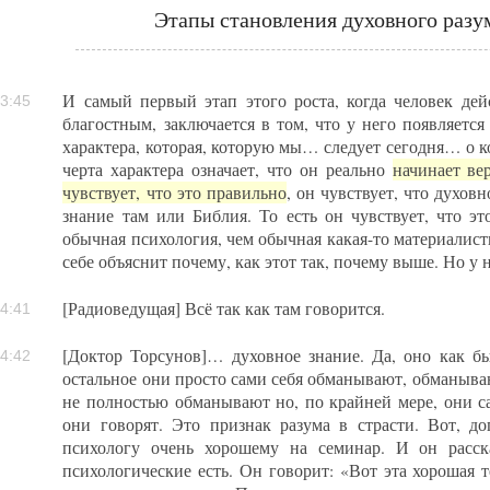
Этапы становления духовного разу
И самый первый этап этого роста, когда человек дей
3:45
благостным, заключается в том, что у него появляется
характера, которая, которую мы… следует сегодня… о ко
черта характера означает, что он реально
начинает ве
чувствует, что это правильно
, он чувствует, что духов
знание там или Библия. То есть он чувствует, что эт
обычная психология, чем обычная какая-то материалист
себе объяснит почему, как этот так, почему выше. Но у не
[Радиоведущая] Всё так как там говорится.
4:41
[Доктор Торсунов]… духовное знание. Да, оно как бы
4:42
остальное они просто сами себя обманывают, обманыва
не полностью обманывают но, по крайней мере, они са
они говорят. Это признак разума в страсти. Вот, д
психологу очень хорошему на семинар. И он расск
психологические есть. Он говорит: «Вот эта хорошая 