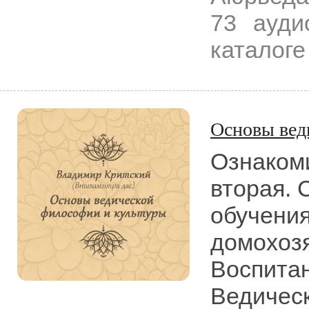
73 ауди
каталоге
Основы вед
Ознакоми
вторая. 
обучения
домохозя
Воспитан
Ведическ