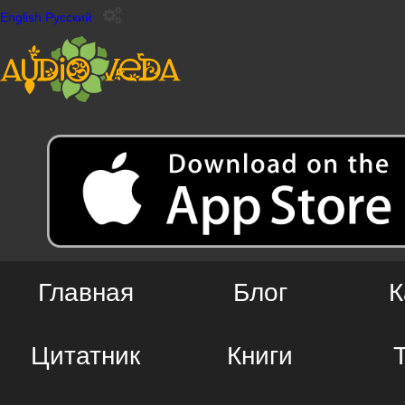
English
Русский
Главная
Блог
К
Цитатник
Книги