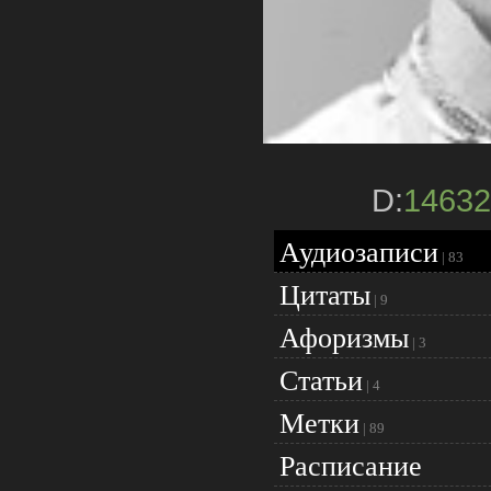
D:
14632
Аудиозаписи
|
83
Цитаты
|
9
Афоризмы
|
3
Статьи
|
4
Метки
|
89
Расписание