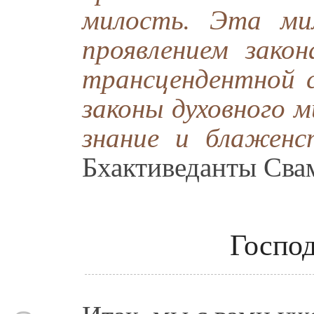
милость. Эта ми
проявлением зако
трансцендентной 
законы духовного м
знание и блаженс
Бхактиведанты Сва
Господ