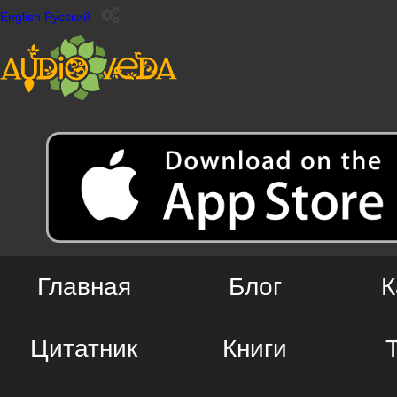
English
Русский
Главная
Блог
К
Цитатник
Книги