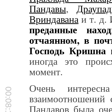
Пандавы
,
Драупад
Вриндавана
и т. д.
преданные нахо
отчаянном, в поч
Господь Кришна 
иногда это прои
момент.
Очень интересн
00:08:19
взаимоотношений 
Пандавов была оче