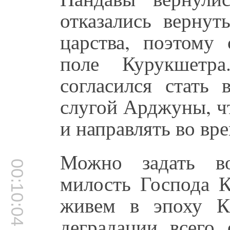
отказались верну
царства, поэтому 
поле Курукшетр
согласился стать 
слугой Арджуны, ч
и направлять во вр
Можно задать во
00:10:04
милость Господа 
живем в эпоху К
деградации всего 