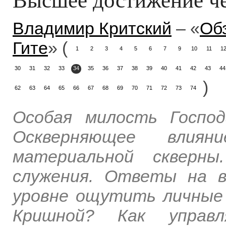
Владимир Критский
– «
Обз
Гите
» (
1
2
3
4
5
6
7
9
10
11
1
30
31
32
33
34
35
36
37
38
39
40
41
42
43
44
)
62
63
64
65
66
67
68
69
70
71
72
73
74
Особая милость Господ
Оскверняющее влия
материальной скверны
служения. Ответы на 
уровне ощутить личные
Кришной? Как управ