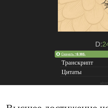
D:
2
Скачать
~6 Мб.
Транскрипт
Цитаты
adver
Высшее достижение че