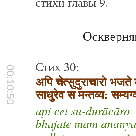
стихи главы 9.
Оскверня
Стих 30:
00:10:50
अपि चेत्सुदुराचारो भजते
साधुरेव स मन्तव्य: सम्य
api cet su-durācāro
bhajate mām anany