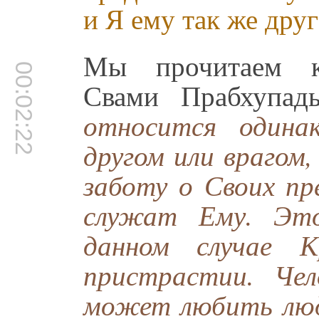
и Я ему так же друг
Мы прочитаем ко
00:02:22
Свами Прабхупад
относится одина
другом или врагом
заботу о Своих пр
служат Ему. Это
данном случае К
пристрастии. Че
может любить люде