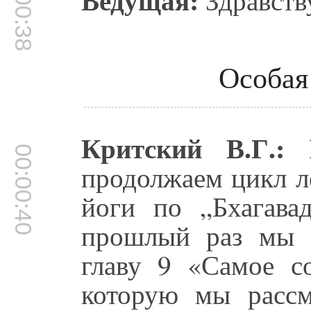
00:00:38
Особая
Критский В.Г.:
И
00:00:40
продолжаем цикл л
йоги по „Бхагава
прошлый раз мы 
главу 9 «Самое со
которую мы расс