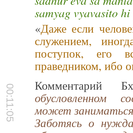
sādhur eva sa mant
samyag vyavasito hi
«
Даже если челов
служением, иногд
поступок, его в
праведником, ибо о
Комментарий Б
00:11:05
обусловленном с
может заниматься 
Заботясь о нужда