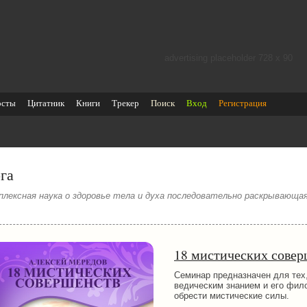
advertising placeholder 728 х 90
осты
Цитатник
Книги
Трекер
Поиск
Вход
Регистрация
га
плексная наука о здоровье тела и духа последовательно раскрывающа
18 мистических совер
Семинар предназначен для тех,
ведическим знанием и его фил
обрести мистические силы.