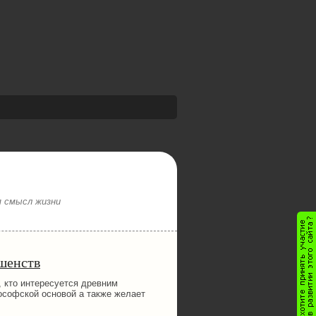
я смысл жизни
шенств
 кто интересуется древним
ософской основой а также желает