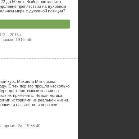
22 до 50 лет. Выбор наставника.
одоление препятствий на духовном
иальном мире с духовной позиции?
013
–
2013 г.
время: 19:55:56
ьный курс Михаила Митюшина.
оду. С тех пор его прошли несколько
Курс даёт системные знания по
как их применять. Четкая логика
ркими историями из реальной жизни.
знания и навыки, но и хорошее
 время: 2д. 19:58:40