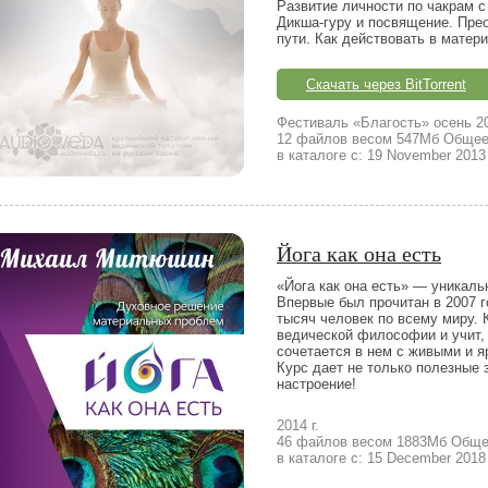
Развитие личности по чакрам с 
Дикша-гуру и посвящение. Пре
пути. Как действовать в матер
Скачать через BitTorrent
Фестиваль «Благость» осень 2
12 файлов весом 547Мб Общее 
в каталоге с: 19 November 2013
Йога как она есть
«Йога как она есть» — уникал
Впервые был прочитан в 2007 г
тысяч человек по всему миру. 
ведической философии и учит, 
сочетается в нем с живыми и я
Курс дает не только полезные 
настроение!
2014 г.
46 файлов весом 1883Мб Общее
в каталоге с: 15 December 2018