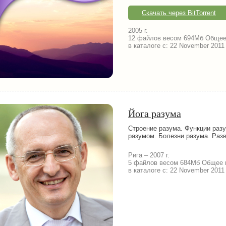
Скачать через BitTorrent
2005 г.
12 файлов весом 694Мб Общее 
в каталоге с: 22 November 2011
Йога разума
Строение разума. Функции разу
разумом. Болезни разума. Разв
Рига
–
2007 г.
5 файлов весом 684Мб Общее в
в каталоге с: 22 November 2011