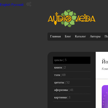
English
Русский
Главная
Блог
Каталог
Авторы
П
Йо
циклы |
5
книги
|
2
Ком
тэги
|
69
цитаты
|
52
афоризмы
|
41
картинки
|
1