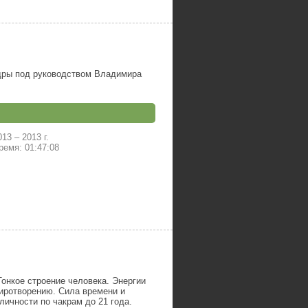
дры под руководством Владимира
013
–
2013 г.
емя: 01:47:08
онкое строение человека. Энергии
миротворению. Сила времени и
личности по чакрам до 21 года.