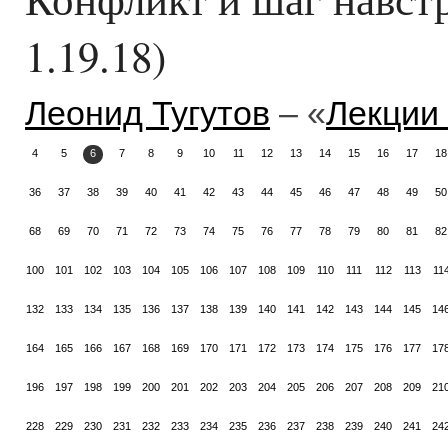
1.19.18)
Леонид Тугутов
– «
Лекции
4
5
6
7
8
9
10
11
12
13
14
15
16
17
18
36
37
38
39
40
41
42
43
44
45
46
47
48
49
50
68
69
70
71
72
73
74
75
76
77
78
79
80
81
82
100
101
102
103
104
105
106
107
108
109
110
111
112
113
11
132
133
134
135
136
137
138
139
140
141
142
143
144
145
14
164
165
166
167
168
169
170
171
172
173
174
175
176
177
17
196
197
198
199
200
201
202
203
204
205
206
207
208
209
21
228
229
230
231
232
233
234
235
236
237
238
239
240
241
24