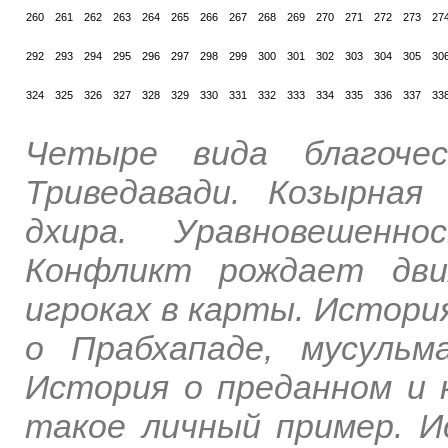
260
261
262
263
264
265
266
267
268
269
270
271
272
273
27
292
293
294
295
296
297
298
299
300
301
302
303
304
305
30
324
325
326
327
328
329
330
331
332
333
334
335
336
337
33
Четыре вида благочес
Триведавади. Козырна
дхира. Уравновешенно
Конфликт рождает дви
игроках в карты. Истори
о Прабхападе, мусульм
История о преданном и 
такое личный пример. И