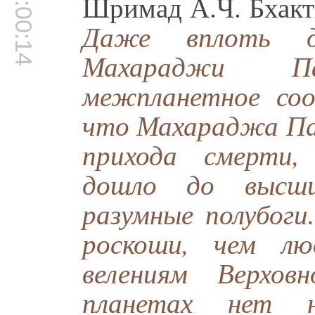
00:00:14
Шримад А.Ч. Бхакт
Даже вплоть д
Махараджи Па
межпланетное соо
что Махараджа Па
прихода смерти,
дошло до высш
разумные полубоги
роскоши, чем лю
велениям Верхов
планетах нет 