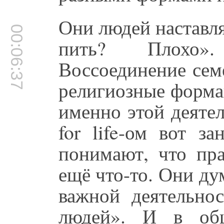
Они людей наставл
00:06:37
пить? Плохо».
Воссоединение сем
религиозные форма
именно этой деяте
for life-ом вот з
понимают, что пра
ещё что-то. Они д
важной деятельно
людей». И в общ