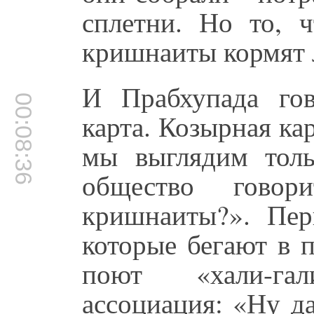
сплетни. Но то, ч
кришнаиты кормят 
И Прабхупада го
00:08:36
карта. Козырная кар
мы выглядим толь
общество гово
кришнаиты?». Пер
которые бегают в 
поют «хали-га
ассоциация: «Ну д