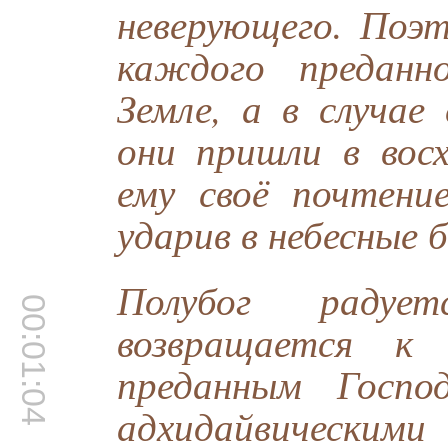
неверующего. Поэт
каждого преданн
Земле, а в случа
они пришли в вос
ему своё почтени
ударив в небесные 
Полубог радуе
00:01:04
возвращается к 
преданным Госпо
адхидайвически