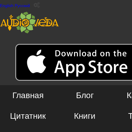
English
Русский
Главная
Блог
К
Цитатник
Книги