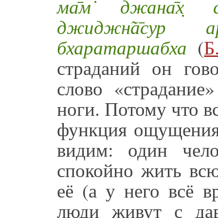
ма̄м̇ джана̄х̣ 
джиджн̃а̄сур 
бхаратаршабха
(
Б
страданий он гов
слово «страдание»
ноги. Потому что в
функция ощущения
видим: один чел
спокойно жить всю
её (а у него всё в
люди живут с да