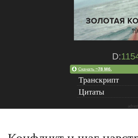
D:
115
Скачать
~78 Мб.
Транскрипт
Цитаты
adver
Конфликт и шаг навст