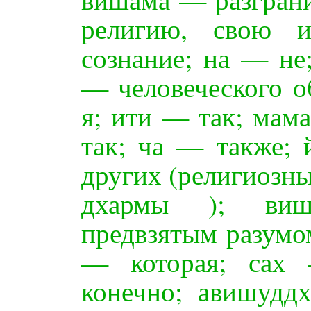
религию, свою 
сознание; на — не
— человеческого о
я; ити — так; мам
так; ча — также; 
других (религиозны
дхармы ); виш
предвзятым разумо
— которая; сах 
конечно; авишудд