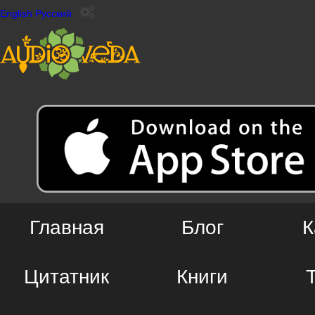
English
Русский
Главная
Блог
К
Цитатник
Книги