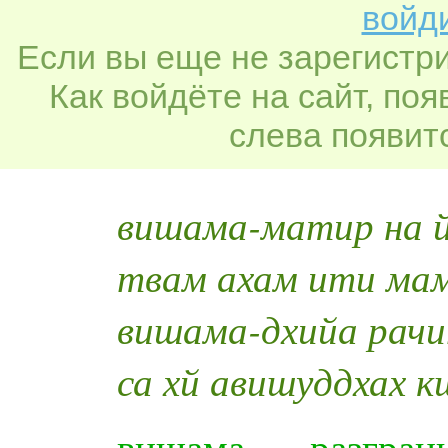
войди
Если вы еще не зарегистр
Как войдёте на сайт, по
слева появитс
вишама-матир на 
твам ахам ити мам
вишама-дхийа рачи
са хй авишуддхах 
вишама — разгран