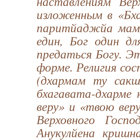
наставлениям Верх
изложенным в «Бха
паритйаджйа мам
един, Бог один дл
предаться Богу. Эт
форме. Религия со
(дхармам ту сакш
бхагавата-дхарме
веру» и «твою вер
Верховного Госп
Анукулйена кришн