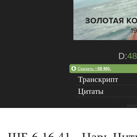
D:
48
Скачать
~38 Мб.
Транскрипт
Цитаты
adver
ШБ 6.16.41 - Царь Чит