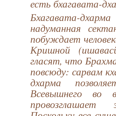
есть бхагавата-дх
Бхагавата-дха
надуманная секта
побуждает человека
Кришной (ишавас
гласят, что Брахм
повсюду: сарвам кх
дхарма позволя
Всевышнего во в
провозглашает
Поскольку все сущ