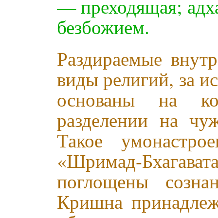
— преходящая; адх
безбожием.
Раздираемые внутр
виды религий, за и
основаны на ко
разделении на чу
Такое умонастро
«Шримад-Бхага
поглощены созна
Кришна принадле