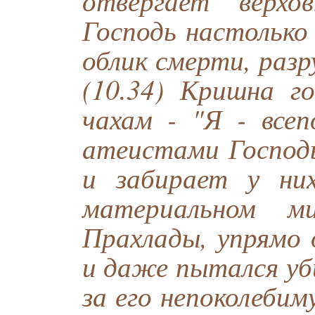
отвергает верхо
Господь настолько
облик смерти, разр
(10.34) Кришна г
чахам - "Я - все
атеистами Господь
и забирает у ни
материальном ми
Прахлады, упрямо 
и даже пытался уб
за его непоколебим