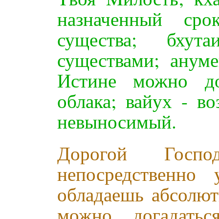
назначенный ср
существа; бху
существами; ануме
Истине можно дог
облака; вайух - во
невыносимый.
Дорогой Госп
непосредственно
обладаешь абсолют
можно догадатьс