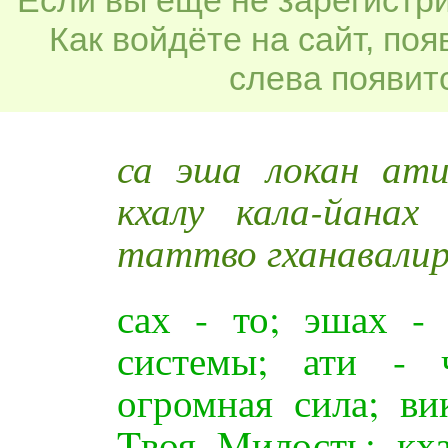
Как войдёте на сайт, по
слева появитс
са эша локан ати
кхалу кала-йанах
таттво гханавалир
сах - то; эшах - 
системы; ати - ч
огромная сила; ви
Tвоя Mилость; кха