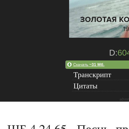
D:
60
Скачать
~31 Мб.
Транскрипт
Цитаты
adver
ШБ 4.24.65 - Песнь, 