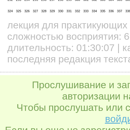
324
325
326
327
328
329
330
331
332
333
334
335
336
337
33
лекция для практикующих
сложностью восприятия: 6
длительность:
01:30:07
| к
последняя редакция текста
Прослушивание и заг
авторизации н
Чтобы прослушать или с
войди
Если вы еще не зарегистр