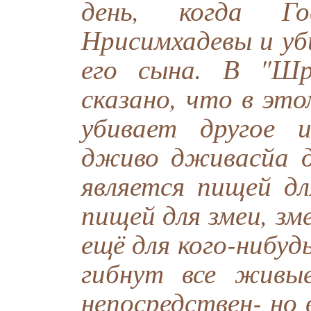
день, когда Г
Нрисимхадевы и уб
его сына. В "Шри
сказано, что в эт
убивает другое 
дживо дживасйа 
является пищей дл
пищей для змеи, зме
ещё для кого-нибуд
гибнут все живы
непосредствен- но