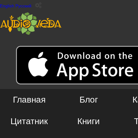
English
Русский
Главная
Блог
К
Цитатник
Книги