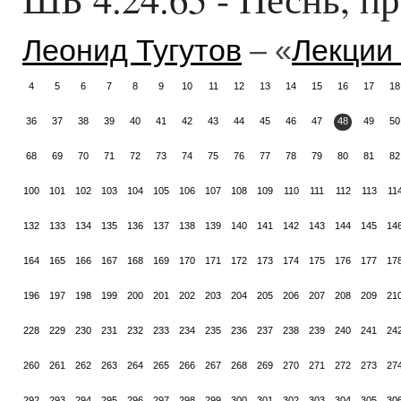
Леонид Тугутов
– «
Лекции
4
5
6
7
8
9
10
11
12
13
14
15
16
17
18
36
37
38
39
40
41
42
43
44
45
46
47
48
49
50
68
69
70
71
72
73
74
75
76
77
78
79
80
81
82
100
101
102
103
104
105
106
107
108
109
110
111
112
113
11
132
133
134
135
136
137
138
139
140
141
142
143
144
145
14
164
165
166
167
168
169
170
171
172
173
174
175
176
177
17
196
197
198
199
200
201
202
203
204
205
206
207
208
209
21
228
229
230
231
232
233
234
235
236
237
238
239
240
241
24
260
261
262
263
264
265
266
267
268
269
270
271
272
273
27
292
293
294
295
296
297
298
299
300
301
302
303
304
305
30