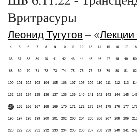
Вритрасуры
Леонид Тугутов
– «
Лекции
4
5
6
7
8
9
10
11
12
13
14
15
16
17
18
36
37
38
39
40
41
42
43
44
45
46
47
48
49
50
68
69
70
71
72
73
74
75
76
77
78
79
80
81
82
100
101
102
103
104
105
106
107
108
109
110
111
112
113
11
132
133
134
135
136
137
138
139
140
141
142
143
144
145
14
164
165
166
167
168
169
170
171
172
173
174
175
176
177
17
196
197
198
199
200
201
202
203
204
205
206
207
208
209
21
228
229
230
231
232
233
234
235
236
237
238
239
240
241
24