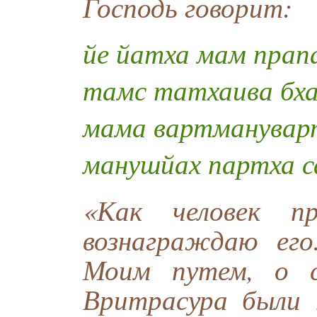
Господь говорит:
йе йатха мам прап
тамс татхаива бх
мама вартманувар
манушйах партха 
«Как человек 
вознаграждаю ег
Моим путем, о 
Вритрасура были 