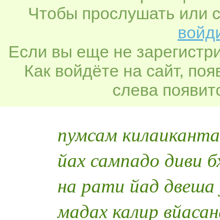
Чтобы прослушать или с
войди
Если вы еще не зарегистр
Как войдёте на сайт, по
слева появитс
пумсам килаиканта
йах сампадо диви б
на рати йад двеша 
мадах калир вйаса