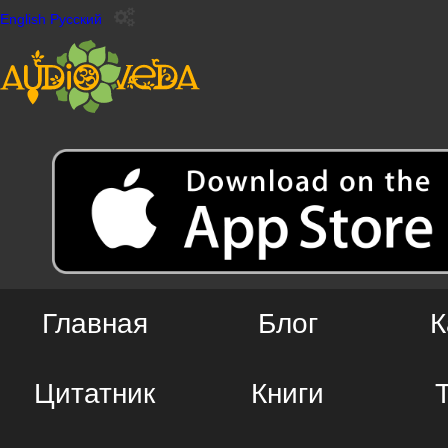
English
Русский
Главная
Блог
К
Цитатник
Книги