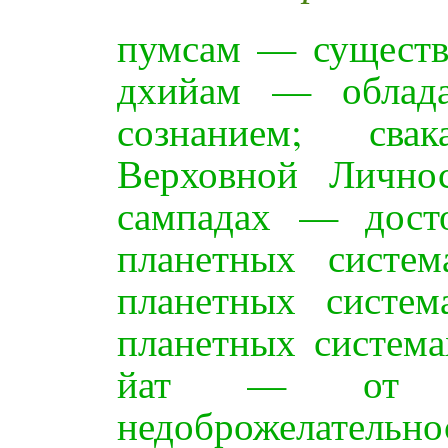
пумсам — существа
дхийам — облад
сознанием; св
Верховной Лично
сампадах — дост
планетных систе
планетных систе
планетных система
йат — от к
недоброжелательно