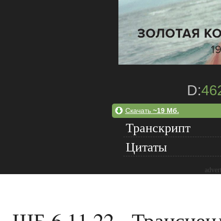
D:
46
Скачать
~19 Мб.
Транскрипт
Цитаты
adver
ШБ 6.11.22 - Трансцен