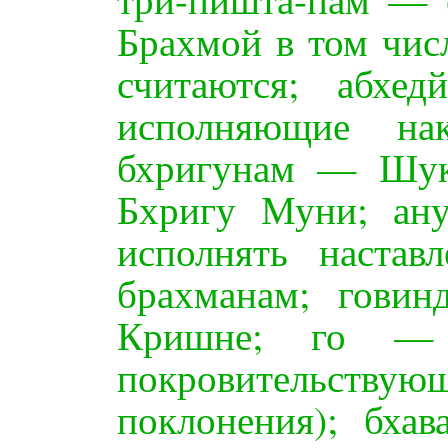
Брахмой в том чис
считаются; абхе
исполняющие нак
бхригунам — Шук
Бхригу Муни; ан
исполнять наста
брахманам; гови
Кришне; го — 
покровительствую
поклонения); бха