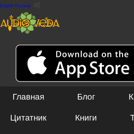
English
Русский
Главная
Блог
К
Цитатник
Книги