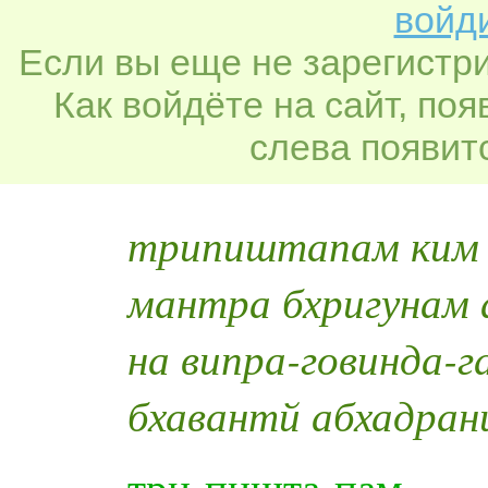
войди
Если вы еще не зарегистр
Как войдёте на сайт, по
слева появитс
трипиштапам ким 
мантра бхригунам
на випра-говинда-
бхавантй абхадран
три-пишта-пам — 