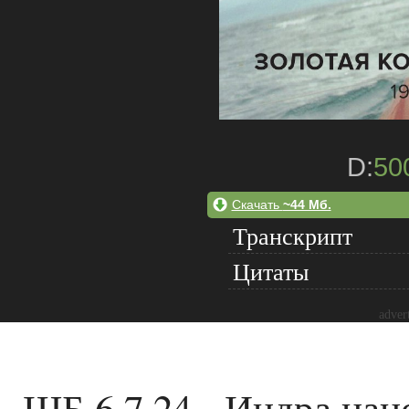
D:
50
Скачать
~44 Мб.
Транскрипт
Цитаты
adver
ШБ 6.7.24 - Индра нан