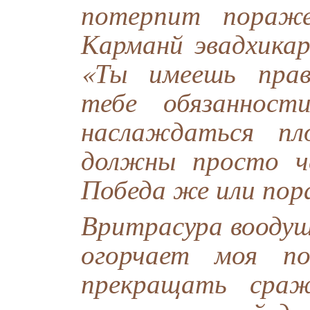
потерпит пораже
Карманй эвадхикар
«Ты имеешь прав
тебе обязаннос
наслаждаться пл
должны просто че
Победа же или пор
Вритрасура воодуш
огорчает моя п
прекращать сра