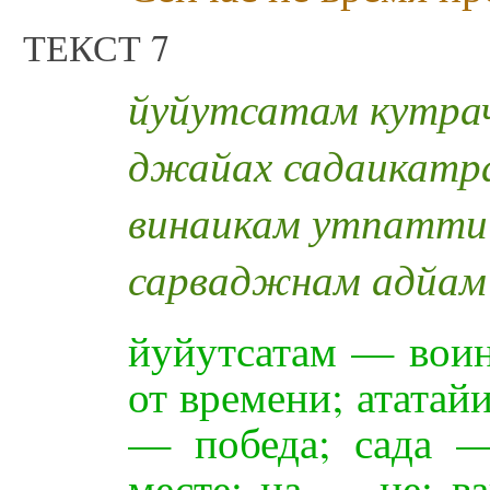
ТЕКСТ 7
йуйутсатам кутра
джайах садаикатр
винаикам утпатти
сарваджнам адйам
йуйутсатам — воин
от времени; атата
— победа; сада —
месте; на — не; в