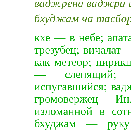
ваджрена ваджри 
бхуджам ча тасйо
кхе — в небе; апа
трезубец; вичалат 
как метеор; нири
— слепящий; 
испугавшийся; ва
громовержец И
изломанной в сот
бхуджам — рук