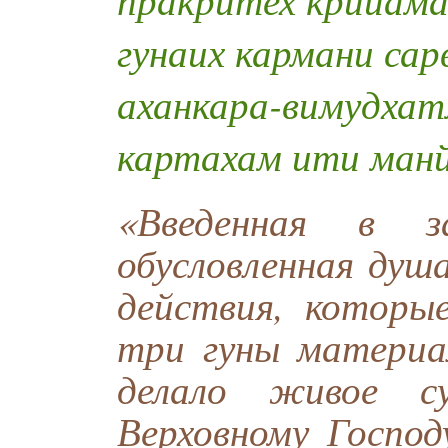
гунаих кармани са
аханкара-вимудха
картахам ити ман
«Введенная в з
обусловленная душ
действия, которы
три гуны материа
делало живое су
Верховному Господ