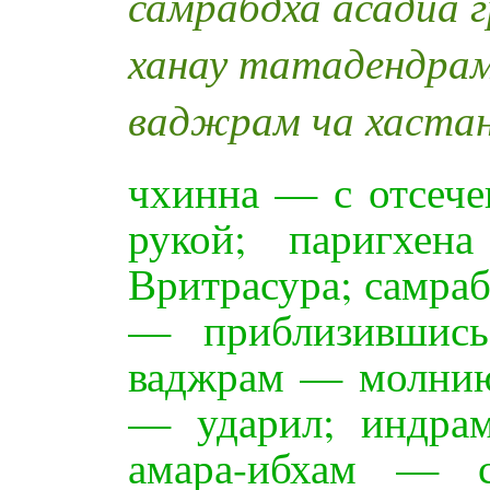
самрабдха асадйа
ханау татадендра
ваджрам ча хастан
чхинна — с отсече
рукой; паригхе
Вритрасура; самра
— приблизившись
ваджрам — молнию;
— ударил; индра
амара-ибхам — 