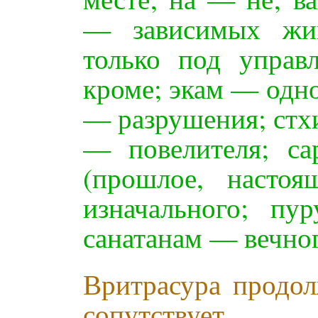
— зависимых жив
только под упра
кроме; экам — одно
— разрушения; стх
— повелителя; с
(прошлое, насто
изначального; п
санатанам — вечног
Вритрасура продол
сопутствует 