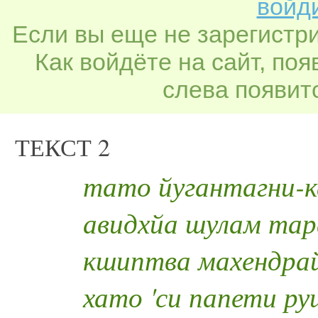
войди
Если вы еще не зарегистр
Как войдёте на сайт, по
слева появитс
ТЕКСТ 2
тато йугантагни-
авидхйа шулам тар
кшиптва махендрай
хато 'си папети р