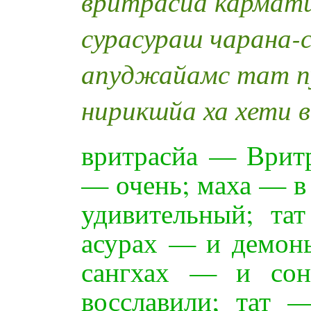
вритрасйа кармат
сурасураш чарана-с
апуджайамс тат п
нирикшйа ха хети 
вритрасйа — Вритр
— очень; маха — в
удивительный; та
асурах — и демоны
сангхах — и сон
восславили; тат 