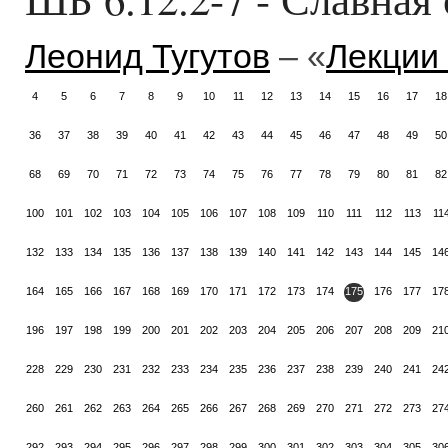
Леонид Тугутов
– «
Лекции
4
5
6
7
8
9
10
11
12
13
14
15
16
17
18
36
37
38
39
40
41
42
43
44
45
46
47
48
49
50
68
69
70
71
72
73
74
75
76
77
78
79
80
81
82
100
101
102
103
104
105
106
107
108
109
110
111
112
113
11
132
133
134
135
136
137
138
139
140
141
142
143
144
145
14
164
165
166
167
168
169
170
171
172
173
174
175
176
177
17
196
197
198
199
200
201
202
203
204
205
206
207
208
209
21
228
229
230
231
232
233
234
235
236
237
238
239
240
241
24
260
261
262
263
264
265
266
267
268
269
270
271
272
273
27
292
293
294
295
296
297
298
299
300
301
302
303
304
305
30