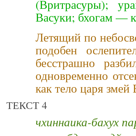
(Вритрасуры); ур
Васуки; бхогам — к
Летящий по небосв
подобен ослепит
бесстрашно разб
одновременно отсе
как тело царя змей 
ТЕКСТ 4
чхиннаика-бахух па