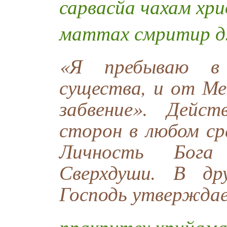
сарвасйа чахам хр
маттах смритир д
«Я пребываю в
существа, и от Ме
забвение». Дейс
сторон в любом ср
Личность Бога
Сверхдуши. В др
Господь утвержда
пракритех крийам