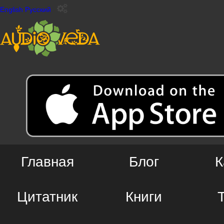
English
Русский
Главная
Блог
К
Цитатник
Книги