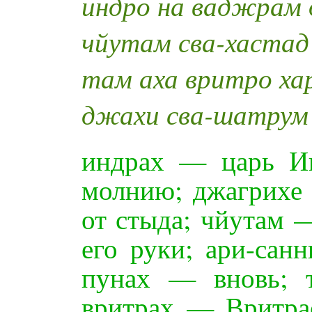
индро на ваджрам
чйутам сва-хастад 
там аха вритро х
джахи сва-шатрум 
индрах — царь И
молнию; джагрихе
от стыда; чйутам 
его руки; ари-сан
пунах — вновь; 
вритрах — Вритрас