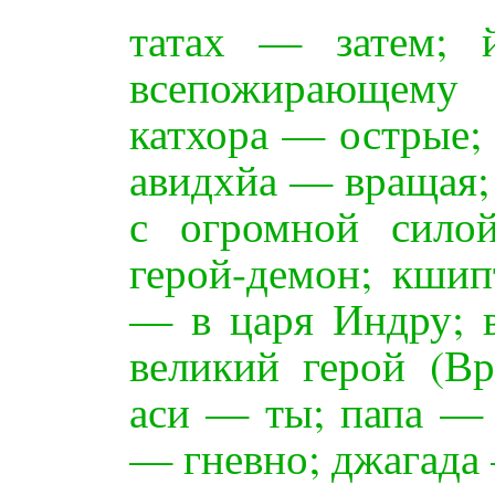
татах — затем; 
всепожирающему
катхора — острые
авидхйа — вращая;
с огромной сило
герой-демон; кшип
— в царя Индру; 
великий герой (Вр
аси — ты; папа — 
— гневно; джагада