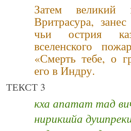
Затем великий 
Вритрасура, занес
чьи острия ка
вселенского пож
«Смерть тебе, о 
его в Индру.
ТЕКСТ 3
кха апатат тад ви
нирикшйа душпрек