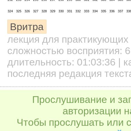
324
325
326
327
328
329
330
331
332
333
334
335
336
337
33
Вритра
лекция для практикующих
сложностью восприятия: 6
длительность:
01:03:36
| к
последняя редакция текста
Прослушивание и заг
авторизации н
Чтобы прослушать или с