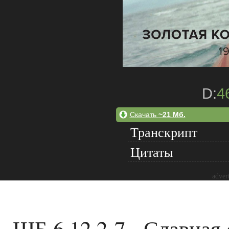
D:
4
Скачать
~21 Мб.
Транскрипт
Цитаты
adver
ШБ 6.12.2-7 - Славная