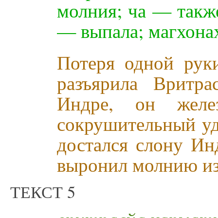
молния; ча — также
— выпала; магхона
Потеря одной рук
разъярила Вритр
Индре, он желе
сокрушительный уд
достался слону И
выронил молнию из
ТЕКСТ 5