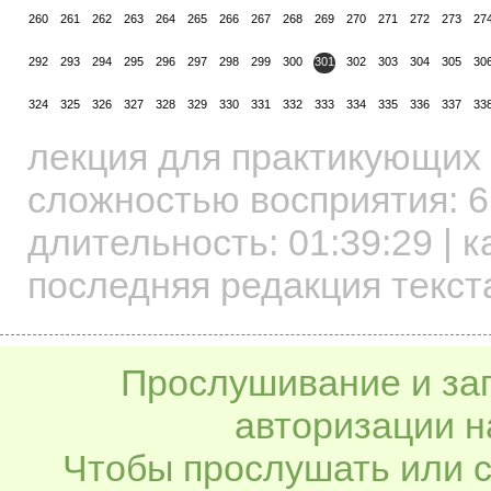
260
261
262
263
264
265
266
267
268
269
270
271
272
273
27
292
293
294
295
296
297
298
299
300
301
302
303
304
305
30
324
325
326
327
328
329
330
331
332
333
334
335
336
337
33
лекция для практикующих
сложностью восприятия: 6
длительность:
01:39:29
| к
последняя редакция текста
Прослушивание и заг
авторизации н
Чтобы прослушать или с