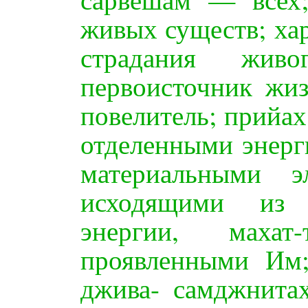
живых существ; ха
страдания жив
первоисточник жи
повелитель; прийах
отделенными энерг
материальными э
исходящими из 
энергии, махат
проявленными Им
джива- самджнитах