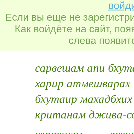
войди
Если вы еще не зарегистр
Как войдёте на сайт, по
слева появитс
сарвешам апи бхут
харир атмешварах 
бхутаир махадбхих
кританам джива-
сарвешам — всех