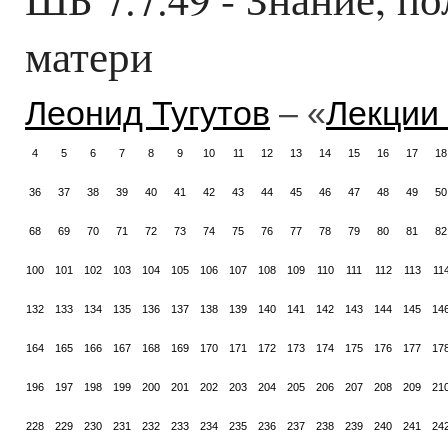
матери
Леонид Тугутов
– «
Лекции
4
5
6
7
8
9
10
11
12
13
14
15
16
17
18
36
37
38
39
40
41
42
43
44
45
46
47
48
49
50
68
69
70
71
72
73
74
75
76
77
78
79
80
81
82
100
101
102
103
104
105
106
107
108
109
110
111
112
113
11
132
133
134
135
136
137
138
139
140
141
142
143
144
145
14
164
165
166
167
168
169
170
171
172
173
174
175
176
177
17
196
197
198
199
200
201
202
203
204
205
206
207
208
209
21
228
229
230
231
232
233
234
235
236
237
238
239
240
241
24