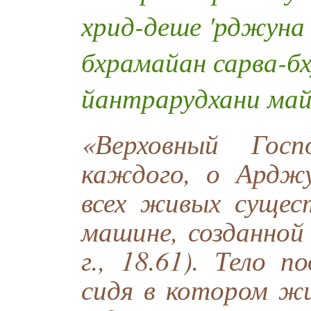
хрид-деше 'рджун
бхрамайан сарва-б
йантрарудхани ма
«Верховный Гос
каждого, о Арджу
всех живых сущес
машине, созданной
г., 18.61). Тело 
сидя в котором ж