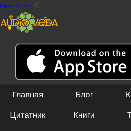
English
Русский
Главная
Блог
К
Цитатник
Книги