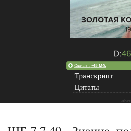
D:
46
Скачать
~45 Мб.
Транскрипт
Цитаты
adver
ШБ 7.7.49 - Знание, п