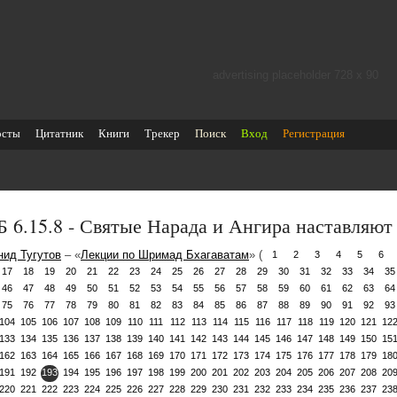
advertising placeholder 728 х 90
осты
Цитатник
Книги
Трекер
Поиск
Вход
Регистрация
 6.15.8 - Святые Нарада и Ангира наставляют
нид Тугутов
– «
Лекции по Шримад Бхагаватам
» (
1
2
3
4
5
6
17
18
19
20
21
22
23
24
25
26
27
28
29
30
31
32
33
34
35
46
47
48
49
50
51
52
53
54
55
56
57
58
59
60
61
62
63
64
75
76
77
78
79
80
81
82
83
84
85
86
87
88
89
90
91
92
93
104
105
106
107
108
109
110
111
112
113
114
115
116
117
118
119
120
121
12
133
134
135
136
137
138
139
140
141
142
143
144
145
146
147
148
149
150
15
162
163
164
165
166
167
168
169
170
171
172
173
174
175
176
177
178
179
18
191
192
193
194
195
196
197
198
199
200
201
202
203
204
205
206
207
208
20
220
221
222
223
224
225
226
227
228
229
230
231
232
233
234
235
236
237
23