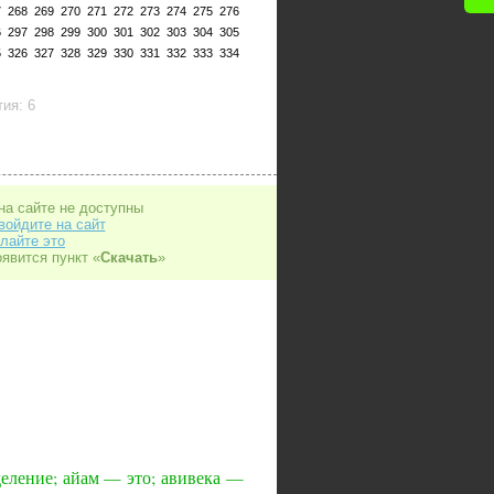
7
268
269
270
271
272
273
274
275
276
6
297
298
299
300
301
302
303
304
305
5
326
327
328
329
330
331
332
333
334
ия: 6
на сайте не доступны
войдите на сайт
лайте это
оявится пункт «
Скачать
»
деление; айам — это; авивека —