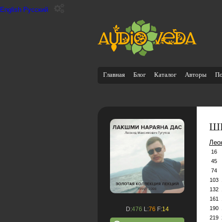
English
Русский
Главная
Блог
Каталог
Авторы
П
ШБ
Лео
16
45
74
103
132
161
190
D:
476
L:
76
F:
14
219