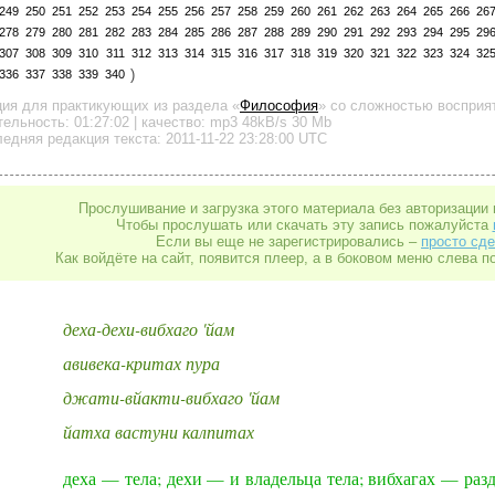
249
250
251
252
253
254
255
256
257
258
259
260
261
262
263
264
265
266
26
278
279
280
281
282
283
284
285
286
287
288
289
290
291
292
293
294
295
29
307
308
309
310
311
312
313
314
315
316
317
318
319
320
321
322
323
324
32
)
336
337
338
339
340
ция для практикующих
из раздела «
Философия
»
со сложностью восприят
тельность:
01:27:02
| качество:
mp3
48kB/s
30 Mb
едняя редакция текста: 2011-11-22 23:28:00 UTC
Прослушивание и загрузка этого материала без авторизации 
Чтобы прослушать или скачать эту запись пожалуйста
Если вы еще не зарегистрировались –
просто сде
Как войдёте на сайт, появится плеер, а в боковом меню слева п
деха-дехи-вибхаго 'йам
авивека-критах пура
джати-вйакти-вибхаго 'йам
йатха вастуни калпитах
деха — тела; дехи — и владельца тела; вибхагах — раз