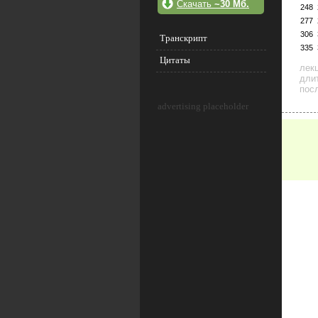
Скачать
~30 Мб.
248
277
306
Транскрипт
335
Цитаты
лек
дли
посл
advertising placeholder