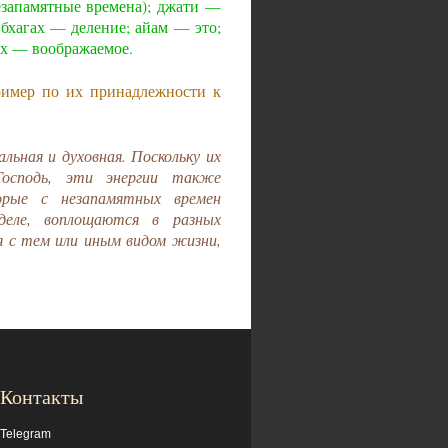
езапамятные времена); джати —
бхагах — деление; айам — это;
ах — воображаемое.
ример по их принадлежности к
ная и духовная. Поскольку их
Господь, эти энергии также
орые с незапамятных времен
еле, воплощаются в разных
 с тем или иным видом жизни,
Контакты
Telegram