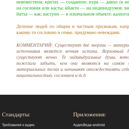
невежеством; критах — созданное; пура — давно (в н
на сословия или касты; вйакти — на индивидуумов; ви
йатха — как; вастуни — в изначальном объекте; калпит
Деление людей по общим и частным признакам, нап
какому-то сословию и семье, придумано невеждами.
КОММЕНТАРИЙ: Существуют две энергии — материаль
источником является вечная истина, Верховный 
существуют вечно. Те индивидуальные души, кот
пожелали забыть, кем они являются на самом д
материальных телах и начинают отождествлять себя
национальностью, сословием и т.д.
Стандарты:
Приложения:
Требования к аудио
АудиоВеда-android