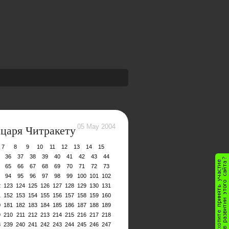
 царя Читракету
05 May 2004
7
8
9
10
11
12
13
14
15
36
37
38
39
40
41
42
43
44
65
66
67
68
69
70
71
72
73
94
95
96
97
98
99
100
101
102
2
123
124
125
126
127
128
129
130
131
1
152
153
154
155
156
157
158
159
160
0
181
182
183
184
185
186
187
188
189
9
210
211
212
213
214
215
216
217
218
8
239
240
241
242
243
244
245
246
247