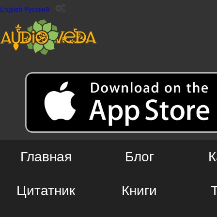
English
Русский
Главная
Блог
К
Цитатник
Книги