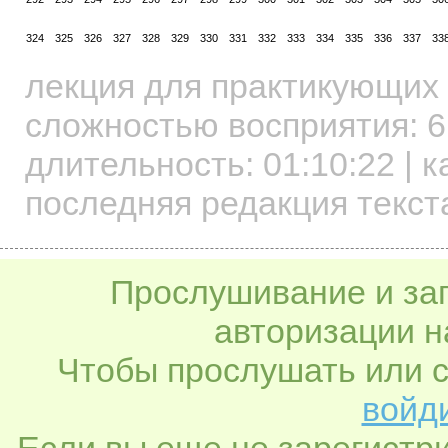
324
325
326
327
328
329
330
331
332
333
334
335
336
337
33
лекция для практикующих
сложностью восприятия: 6
длительность:
01:10:22
| к
последняя редакция текста
Прослушивание и заг
авторизации н
Чтобы прослушать или с
войди
Если вы еще не зарегистр