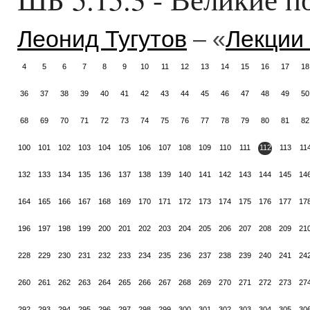
Леонид Тугутов
– «
Лекции
4
5
6
7
8
9
10
11
12
13
14
15
16
17
18
36
37
38
39
40
41
42
43
44
45
46
47
48
49
50
68
69
70
71
72
73
74
75
76
77
78
79
80
81
82
100
101
102
103
104
105
106
107
108
109
110
111
112
113
11
132
133
134
135
136
137
138
139
140
141
142
143
144
145
14
164
165
166
167
168
169
170
171
172
173
174
175
176
177
17
196
197
198
199
200
201
202
203
204
205
206
207
208
209
21
228
229
230
231
232
233
234
235
236
237
238
239
240
241
24
260
261
262
263
264
265
266
267
268
269
270
271
272
273
27
292
293
294
295
296
297
298
299
300
301
302
303
304
305
30