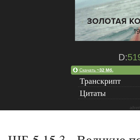
D:
51
Скачать
~32 Мб.
Транскрипт
Цитаты
adver
ШБ 5.15.3 - Великие 