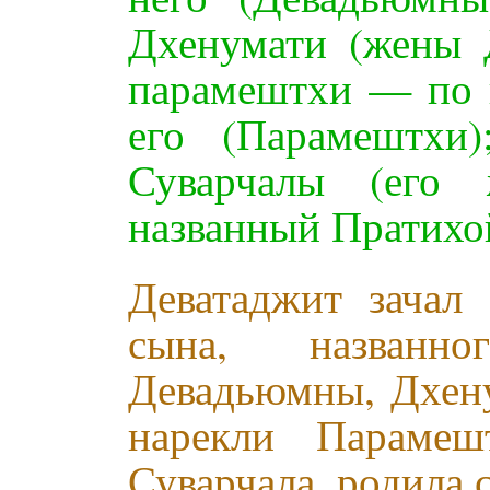
Дхенумати (жены 
парамештхи — по 
его (Парамештхи
Суварчалы (его
названный Пратихо
Деватаджит зачал
сына, названн
Девадьюмны, Дхену
нарекли Парамеш
Суварчала, родила 