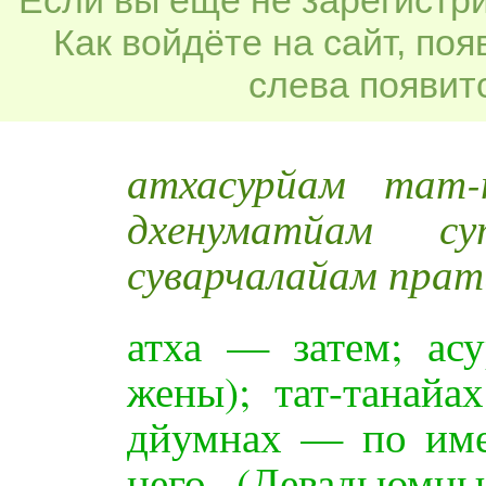
Как войдёте на сайт, по
слева появитс
атхасурйам тат-
дхенуматйам с
суварчалайам прат
атха — затем; ас
жены); тат-танайа
дйумнах — по име
него (Девадьюмн