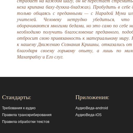
страдает на каждом шагу, он не перестает стремить
неха крипана баху-духкха-бхаджах). Пробудить в себе
только общаясь с преданными — с Нарадой Муни или
учителей. Человеку нетрудно убедиться, что
оборачиваются многими бедами, но это само по себе н
необходимо получить благословение преданного, подо
отбросит свою привязанность к материальному миру.
к нашему Движению Cознания Кришны, отказались от
благодаря своему горькому опыту, а лишь по ми
Махапрабху и Его слуг.
Стандарты:
Приложения:
Требования к аудио
АудиоВеда-android
Правила транскрибирования
АудиоВеда-iOS
Правила обработки текстов