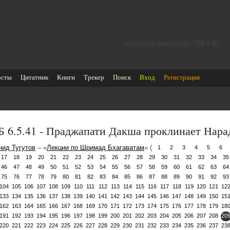
advertising placeholder 728 х 90
осты
Цитатник
Книги
Трекер
Поиск
Вход
Регистрация
 6.5.41 - Праджапати Дакша проклинает Нар
нид Тугутов
– «
Лекции по Шримад Бхагаватам
» (
1
2
3
4
5
6
17
18
19
20
21
22
23
24
25
26
27
28
29
30
31
32
33
34
35
46
47
48
49
50
51
52
53
54
55
56
57
58
59
60
61
62
63
64
75
76
77
78
79
80
81
82
83
84
85
86
87
88
89
90
91
92
93
104
105
106
107
108
109
110
111
112
113
114
115
116
117
118
119
120
121
12
133
134
135
136
137
138
139
140
141
142
143
144
145
146
147
148
149
150
15
162
163
164
165
166
167
168
169
170
171
172
173
174
175
176
177
178
179
18
191
192
193
194
195
196
197
198
199
200
201
202
203
204
205
206
207
208
20
220
221
222
223
224
225
226
227
228
229
230
231
232
233
234
235
236
237
23