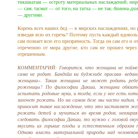
тикшнатам — остроту материальных наслаждений; нир
— сам; тасмат — от того; на татха — не так; бхинна-дх
— другими.
Корень всех наших бед — в мирских наслаждениях, но р
изведав всю их горечь? Поэтому пусть каждый вдоволь
сам познает всю его призрачность. Тогда он сам его и о
отречению от мира другие, кто сам не прошел через 
отрешенным.
КОММЕНТАРИЙ: Говорится, что женщина не поймет,
сама не родит. Бандхйа ки буджхибе прасава- ведан
женщина». Такая женщина не может родить ребе
роженицы? По философии Дакши, женщина обязате
испытать родовые муки, и тогда, если у нее есть хоть
захочет рожать. Но на самом деле мы часто видим, 
приносит такое наслаждение, что это заставляет жен
рожать детей и мучиться во время родов, невзира
следовать философии Дакши, то нужно с головой окун
вкусить их горькие плоды и естественным образом
Однако власть материальной природы над человеко