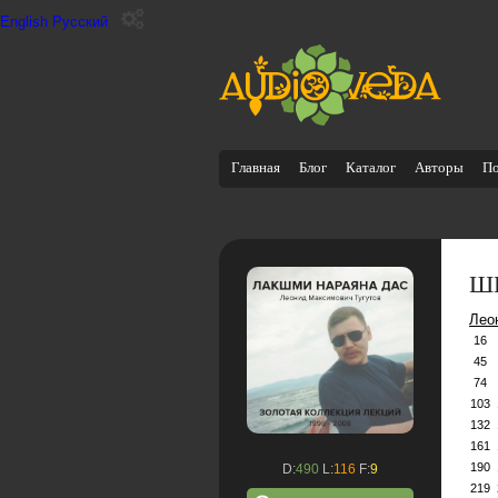
English
Русский
Главная
Блог
Каталог
Авторы
П
ШБ
Лео
16
45
74
103
132
161
190
D:
490
L:
116
F:
9
219