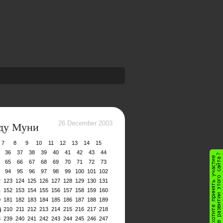
аду Муни
26 December 2003
7
8
9
10
11
12
13
14
15
36
37
38
39
40
41
42
43
44
65
66
67
68
69
70
71
72
73
94
95
96
97
98
99
100
101
102
2
123
124
125
126
127
128
129
130
131
1
152
153
154
155
156
157
158
159
160
0
181
182
183
184
185
186
187
188
189
9
210
211
212
213
214
215
216
217
218
8
239
240
241
242
243
244
245
246
247