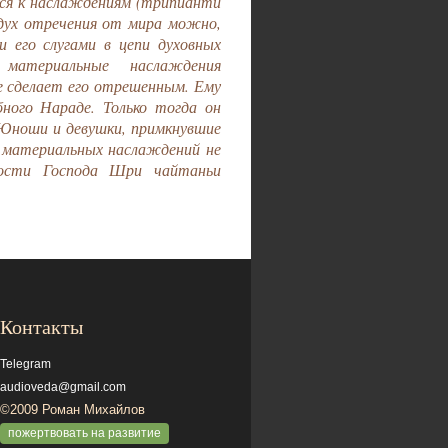
ся к наслаждениям (трипйанти
 дух отречения от мира можно,
 его слугами в цепи духовных
 материальные наслаждения
е сделает его отрешенным. Ему
бного Нараде. Только тогда он
 Юноши и девушки, примкнувшие
 материальных наслаждений не
лости Господа Шри чайтаньи
Контакты
Telegram
audioveda@gmail.com
©2009 Роман Михайлов
пожертвовать на развитие