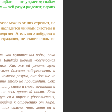
видйате — отчуждается; свайам
их — чей разум разделен; параих
азве можно от них отречься, не
 насладится мнимым счастьем и
твергнет. А тот, кого побудили к
страдания, не станет столь же
 как мучительны роды, пока
а. Бандхйа значит «бесплодная
нка. Как же ей узнать муки
льно должна забеременеть и
 немного разума, она больше не
что этого не происходит. Секс
щину снова и снова зачинать и
я на весь прошлый опыт. Если
уться в мирские удовольствия,
 прийти к отречению от мира.
м так сильна, что, хотя он и