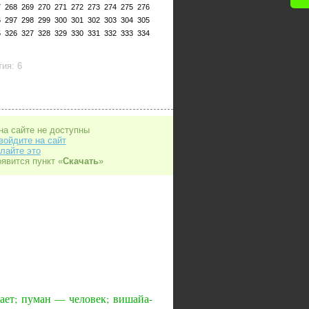
7
268
269
270
271
272
273
274
275
276
6
297
298
299
300
301
302
303
304
305
5
326
327
328
329
330
331
332
333
334
ия: 6
на сайте не доступны
войдите на сайт
лайте это
оявится пункт «
Скачать
»
ает; пуман — человек; вишайа-