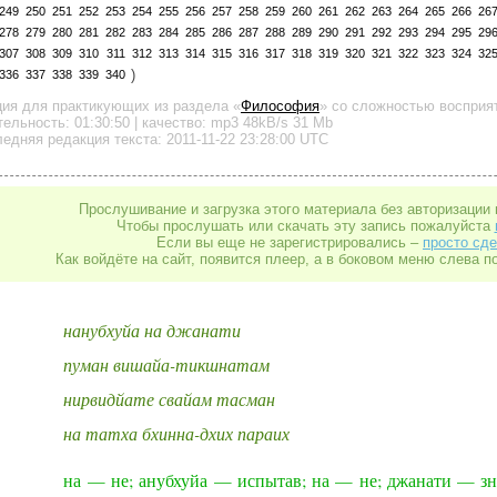
249
250
251
252
253
254
255
256
257
258
259
260
261
262
263
264
265
266
26
278
279
280
281
282
283
284
285
286
287
288
289
290
291
292
293
294
295
29
307
308
309
310
311
312
313
314
315
316
317
318
319
320
321
322
323
324
32
)
336
337
338
339
340
ция для практикующих
из раздела «
Философия
»
со сложностью восприят
тельность:
01:30:50
| качество:
mp3
48kB/s
31 Mb
едняя редакция текста: 2011-11-22 23:28:00 UTC
Прослушивание и загрузка этого материала без авторизации 
Чтобы прослушать или скачать эту запись пожалуйста
Если вы еще не зарегистрировались –
просто сде
Как войдёте на сайт, появится плеер, а в боковом меню слева п
нанубхуйа на джанати
пуман вишайа-тикшнатам
нирвидйате свайам тасман
на татха бхинна-дхих параих
на — не; анубхуйа — испытав; на — не; джанати — зн