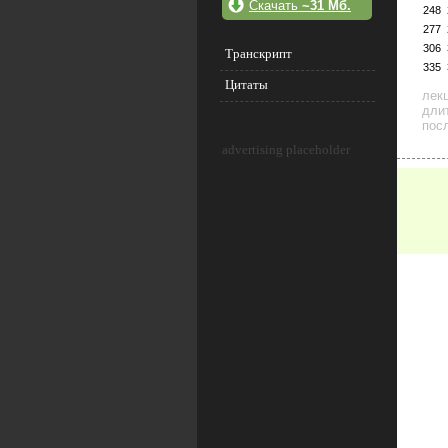
Скачать
~31 Мб.
248
277
306
Транскрипт
335
Цитаты
лек
дли
посл
advertising placeholder