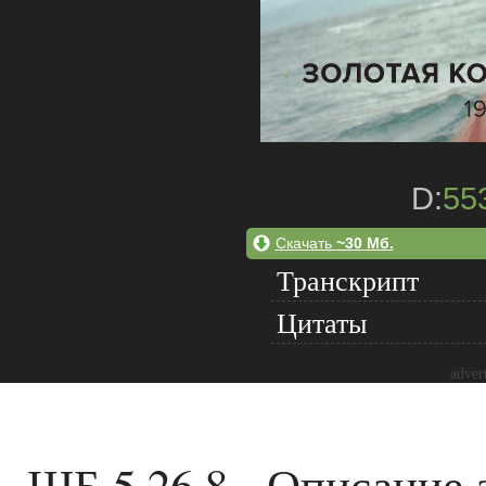
D:
55
Скачать
~30 Мб.
Транскрипт
Цитаты
adver
ШБ 5.26.8 - Описание 