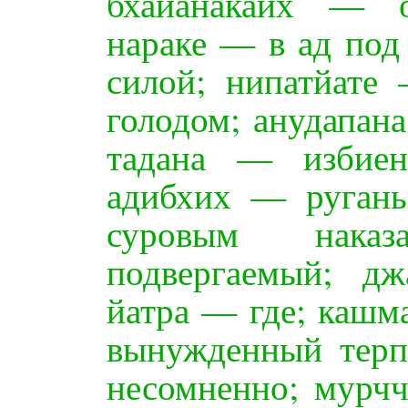
бхайанакаих — о
нараке — в ад под
силой; нипатйате
голодом; анудапан
тадана — избиен
адибхих — руган
суровым нака
подвергаемый; д
йатра — где; кашм
вынужденный терп
несомненно; мурч