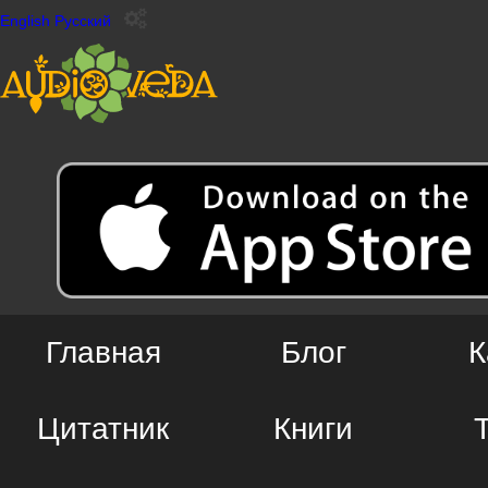
English
Русский
Главная
Блог
К
Цитатник
Книги