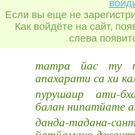
войди
Если вы еще не зарегистр
Как войдёте на сайт, по
слева появитс
татра йас ту па
апахарати са хи к
пурушаир ати-бх
балан нипатйате а
данда-тадана-сан
йатйамано джанту