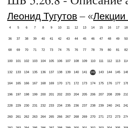
Леонид Тугутов
– «
Лекции
4
5
6
7
8
9
10
11
12
13
14
15
16
17
18
36
37
38
39
40
41
42
43
44
45
46
47
48
49
50
68
69
70
71
72
73
74
75
76
77
78
79
80
81
82
100
101
102
103
104
105
106
107
108
109
110
111
112
113
11
132
133
134
135
136
137
138
139
140
141
142
143
144
145
14
164
165
166
167
168
169
170
171
172
173
174
175
176
177
17
196
197
198
199
200
201
202
203
204
205
206
207
208
209
21
228
229
230
231
232
233
234
235
236
237
238
239
240
241
24
260
261
262
263
264
265
266
267
268
269
270
271
272
273
27
292
293
294
295
296
297
298
299
300
301
302
303
304
305
30