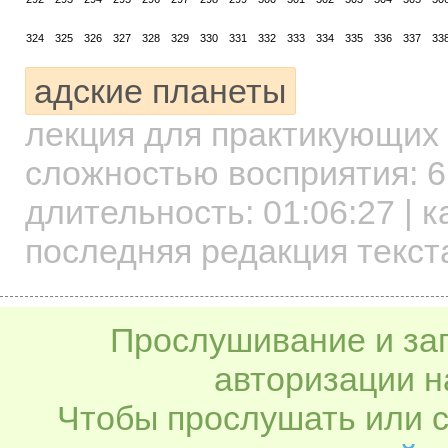
324
325
326
327
328
329
330
331
332
333
334
335
336
337
33
адские планеты
лекция для практикующих
сложностью восприятия: 6
длительность:
01:06:27
| к
последняя редакция текста
Прослушивание и заг
авторизации н
Чтобы прослушать или с